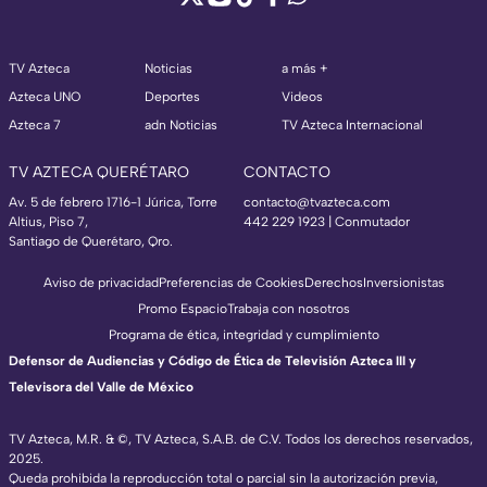
TV Azteca
Noticias
a más +
Azteca UNO
Deportes
Videos
Azteca 7
adn Noticias
TV Azteca Internacional
TV AZTECA QUERÉTARO
CONTACTO
Av. 5 de febrero 1716-1 Júrica, Torre
contacto@tvazteca.com
Altius, Piso 7,
442 229 1923 | Conmutador
Santiago de Querétaro, Qro.
Aviso de privacidad
Preferencias de Cookies
Derechos
Inversionistas
Promo Espacio
Trabaja con nosotros
Programa de ética, integridad y cumplimiento
Defensor de Audiencias y Código de Ética de Televisión Azteca III y
Televisora del Valle de México
TV Azteca, M.R. & ©, TV Azteca, S.A.B. de C.V. Todos los derechos reservados,
2025.
Queda prohibida la reproducción total o parcial sin la autorización previa,