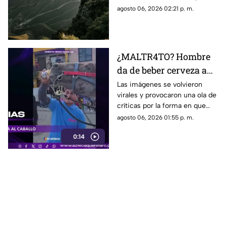
encontrado durante la noche
agosto 06, 2026 02:21 p. m.
sin presentar lesiones.
¿MALTR4TO? Hombre
da de beber cerveza a
caballo tras desfile; así
Las imágenes se volvieron
virales y provocaron una ola de
reaccionó el animal
críticas por la forma en que
fue tratado el animal al
agosto 06, 2026 01:55 p. m.
terminar un recorrido.
0:14