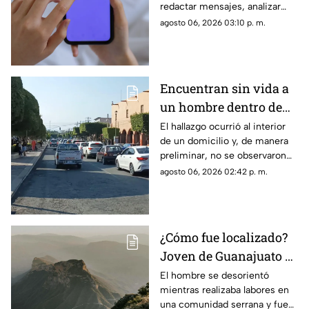
redactar mensajes, analizar
coqueteo digital
perfiles y coquetear en
agosto 06, 2026 03:10 p. m.
plataformas de citas
Encuentran sin vida a
un hombre dentro de
una casa en esta zona
El hallazgo ocurrió al interior
de un domicilio y, de manera
de Querétaro
preliminar, no se observaron
huellas de violencia en el
agosto 06, 2026 02:42 p. m.
cuerpo.
¿Cómo fue localizado?
Joven de Guanajuato es
encontrado en la Sierra
El hombre se desorientó
mientras realizaba labores en
Gorda de Querétaro
una comunidad serrana y fue