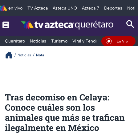
en vivo
TV Azteca
Azteca UNO
Azteca 7
Deportes
Notic
Querétaro
Noticias
Turismo
Viral y Tendencia
Clima
Depo
En Vivo
Noticias
Nota
Tras decomiso en Celaya:
Conoce cuáles son los
animales que más se trafican
ilegalmente en México