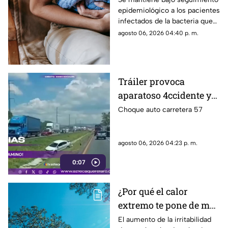
epidemiológico a los pacientes
salud emiten
infectados de la bacteria que
recomendaciones
provoca diarrea explosiva en
agosto 06, 2026 04:40 p. m.
distintas entidades
Tráiler provoca
aparatoso 4ccidente y
desaparece en la
Choque auto carretera 57
carretera 57
agosto 06, 2026 04:23 p. m.
0:07
¿Por qué el calor
extremo te pone de mal
humor y te agota? Los
El aumento de la irritabilidad