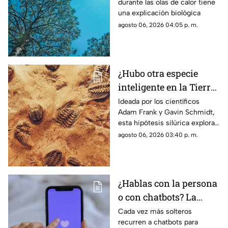
durante las olas de calor tiene
efectos reales de las
una explicación biológica
altas temperaturas en
agosto 06, 2026 04:05 p. m.
el cuerpo
¿Hubo otra especie
inteligente en la Tierra
antes que nosotros? Lo
Ideada por los científicos
Adam Frank y Gavin Schmidt,
que dice la ciencia
esta hipótesis silúrica explora
sobre la hipótesis
si una sociedad tecnológica
agosto 06, 2026 03:40 p. m.
silúrica
previa a la nuestra pudo haber
habitado la Tierra
¿Hablas con la persona
o con chatbots? La
verdad sobre el
Cada vez más solteros
recurren a chatbots para
‘Chatfishing’ en el