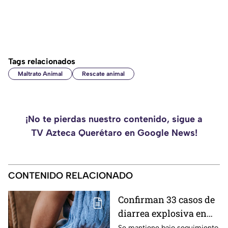
Tags relacionados
Maltrato Animal
Rescate animal
¡No te pierdas nuestro contenido, sigue a
TV Azteca Querétaro en Google News!
CONTENIDO RELACIONADO
Confirman 33 casos de
diarrea explosiva en
México: autoridades de
Se mantiene bajo seguimiento