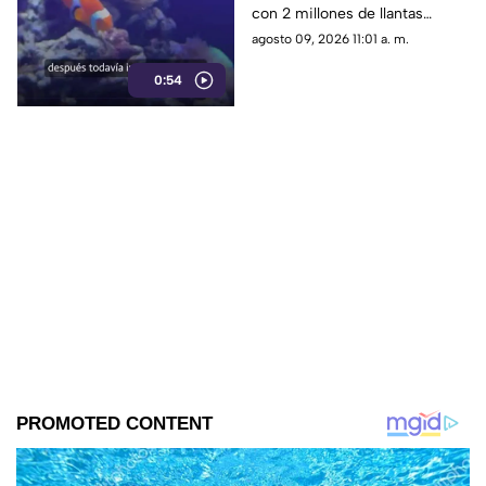
con 2 millones de llantas
marina; hoy luchan por
parecía la solución perfecta
agosto 09, 2026 11:01 a. m.
sacarlas
para la vida marina; medio
0:54
siglo después, buzos siguen
sacándolos del fondo del mar