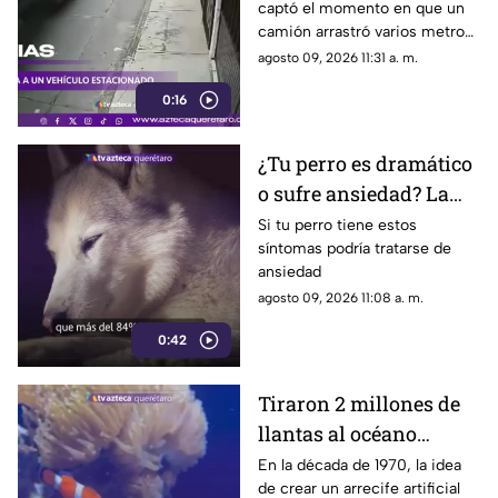
captó el momento en que un
estacionado
camión arrastró varios metros
a un vehículo estacionado
agosto 09, 2026 11:31 a. m.
0:16
¿Tu perro es dramático
o sufre ansiedad? La
señal que la mayoría de
Si tu perro tiene estos
síntomas podría tratarse de
los dueños pasa por
ansiedad
alto
agosto 09, 2026 11:08 a. m.
0:42
Tiraron 2 millones de
llantas al océano
pensando que
En la década de 1970, la idea
de crear un arrecife artificial
ayudarían a la vida