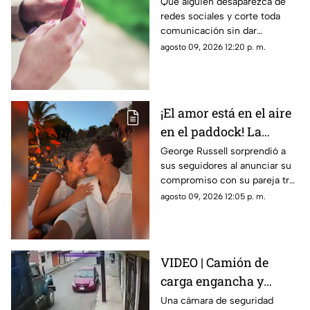
nada? La razón
Que alguien desaparezca de
redes sociales y corte toda
psicológica por la que
comunicación sin dar
algunas personas
explicaciones genera ansiedad
agosto 09, 2026 12:20 p. m.
eligen el contacto cero
e incertidumbre; esto es lo
repentino
que dice la psicología
¡El amor está en el aire
en el paddock! La
romántica propuesta
George Russell sorprendió a
sus seguidores al anunciar su
de matrimonio de
compromiso con su pareja tras
George Russell a
más de cinco años juntos
agosto 09, 2026 12:05 p. m.
Carmen Montero
VIDEO | Camión de
carga engancha y
destruye vehículo
Una cámara de seguridad