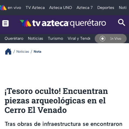
en vivo
TV Azteca
Azteca UNO
Azteca 7
Deportes
Notic
Querétaro
Noticias
Turismo
Viral y Tendencia
Clima
Depo
En Vivo
Noticias
Nota
¡Tesoro oculto! Encuentran
piezas arqueológicas en el
Cerro El Venado
Tras obras de infraestructura se encontraron