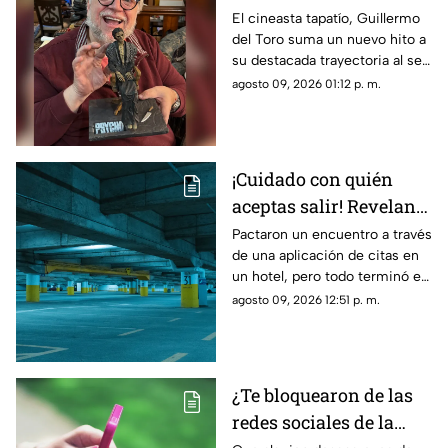
del Toro recibe el
El cineasta tapatío, Guillermo
del Toro suma un nuevo hito a
Doctorado Honoris
su destacada trayectoria al ser
Causa en Bellas Artes
reconocido en Los Ángeles por
agosto 09, 2026 01:12 p. m.
sus contribuciones al arte
cinematográfico
¡Cuidado con quién
aceptas salir! Revelan
nuevo modus operandi
Pactaron un encuentro a través
de una aplicación de citas en
de rob0 tras conocerse
un hotel, pero todo terminó en
de una aplicación de
un rob0 agravado
agosto 09, 2026 12:51 p. m.
citas
¿Te bloquearon de las
redes sociales de la