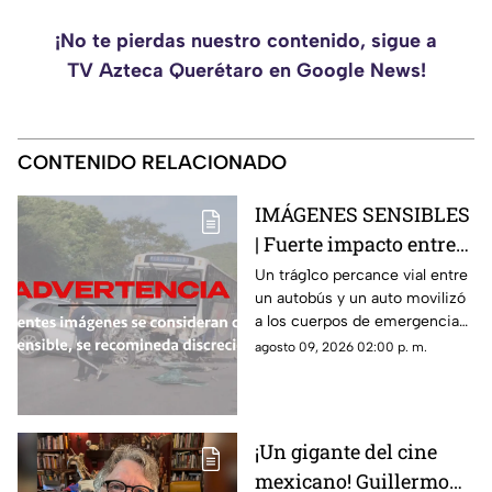
¡No te pierdas nuestro contenido, sigue a
TV Azteca Querétaro en Google News!
CONTENIDO RELACIONADO
IMÁGENES SENSIBLES
| Fuerte impacto entre
autobús y vehículo deja
Un trág1co percance vial entre
un autobús y un auto movilizó
saldo fatal y nueve
a los cuerpos de emergencia
heridos
en Morelos
agosto 09, 2026 02:00 p. m.
¡Un gigante del cine
mexicano! Guillermo