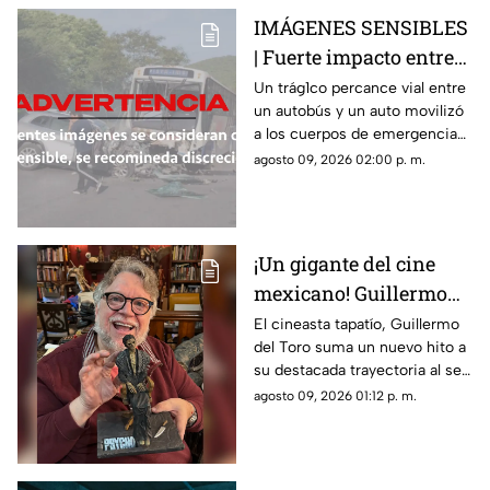
IMÁGENES SENSIBLES
| Fuerte impacto entre
autobús y vehículo deja
Un trág1co percance vial entre
un autobús y un auto movilizó
saldo fatal y nueve
a los cuerpos de emergencia
heridos
en Morelos
agosto 09, 2026 02:00 p. m.
¡Un gigante del cine
mexicano! Guillermo
del Toro recibe el
El cineasta tapatío, Guillermo
del Toro suma un nuevo hito a
Doctorado Honoris
su destacada trayectoria al ser
Causa en Bellas Artes
reconocido en Los Ángeles por
agosto 09, 2026 01:12 p. m.
sus contribuciones al arte
cinematográfico