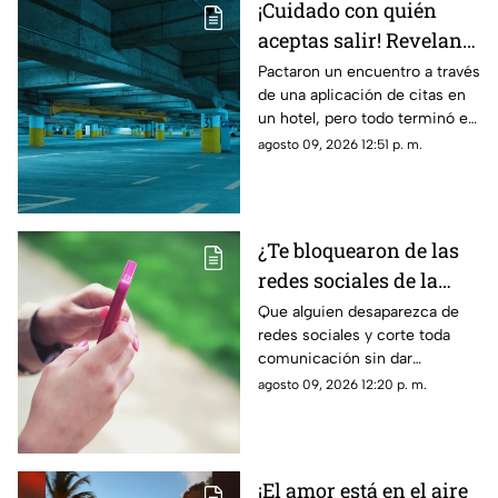
¡Cuidado con quién
aceptas salir! Revelan
nuevo modus operandi
Pactaron un encuentro a través
de una aplicación de citas en
de rob0 tras conocerse
un hotel, pero todo terminó en
de una aplicación de
un rob0 agravado
agosto 09, 2026 12:51 p. m.
citas
¿Te bloquearon de las
redes sociales de la
nada? La razón
Que alguien desaparezca de
redes sociales y corte toda
psicológica por la que
comunicación sin dar
algunas personas
explicaciones genera ansiedad
agosto 09, 2026 12:20 p. m.
eligen el contacto cero
e incertidumbre; esto es lo
repentino
que dice la psicología
¡El amor está en el aire