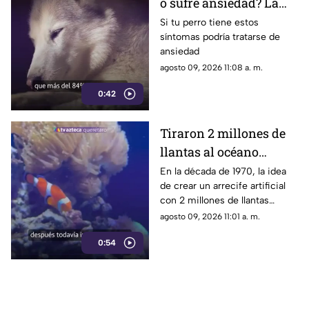
o sufre ansiedad? La
señal que la mayoría de
Si tu perro tiene estos
síntomas podría tratarse de
los dueños pasa por
ansiedad
alto
agosto 09, 2026 11:08 a. m.
0:42
Tiraron 2 millones de
llantas al océano
pensando que
En la década de 1970, la idea
de crear un arrecife artificial
ayudarían a la vida
con 2 millones de llantas
marina; hoy luchan por
parecía la solución perfecta
agosto 09, 2026 11:01 a. m.
sacarlas
para la vida marina; medio
0:54
siglo después, buzos siguen
sacándolos del fondo del mar