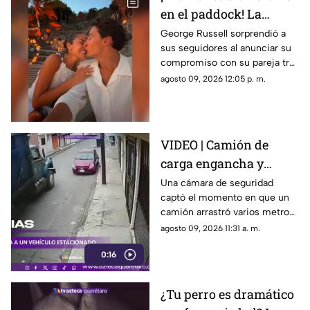
en el paddock! La
romántica propuesta
George Russell sorprendió a
sus seguidores al anunciar su
de matrimonio de
compromiso con su pareja tras
George Russell a
más de cinco años juntos
agosto 09, 2026 12:05 p. m.
Carmen Montero
VIDEO | Camión de
carga engancha y
destruye vehículo
Una cámara de seguridad
captó el momento en que un
estacionado
camión arrastró varios metros
a un vehículo estacionado
agosto 09, 2026 11:31 a. m.
0:16
¿Tu perro es dramático