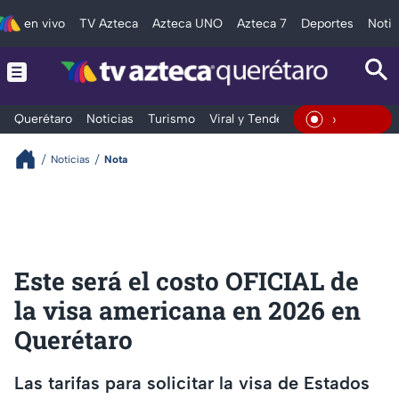
en vivo
TV Azteca
Azteca UNO
Azteca 7
Deportes
Notic
Querétaro
Noticias
Turismo
Viral y Tendencia
Clima
Depo
En Vivo
Noticias
Nota
Este será el costo OFICIAL de
la visa americana en 2026 en
Querétaro
Las tarifas para solicitar la visa de Estados