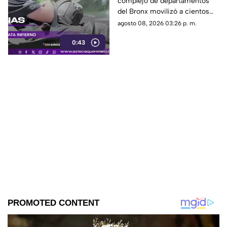
complejo de departamentos
mu3rto y 14 heridos
del Bronx movilizó a cientos
de bomberos y dejó víctimas
agosto 08, 2026 03:26 p. m.
entre residentes y personal de
0:43
emergencia.