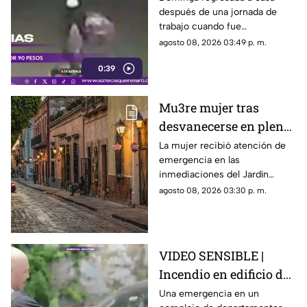
después de una jornada de
por 90 pesos
trabajo cuando fue
interceptada por un hombre
agosto 08, 2026 03:49 p. m.
que presuntamente le quitó el
0:39
dinero que llevaba.
Mu3re mujer tras
desvanecerse en plena
vía pública en el Centro
La mujer recibió atención de
emergencia en las
Histórico de Querétaro
inmediaciones del Jardín
Corregidora, pero los
agosto 08, 2026 03:30 p. m.
paramédicos confirmaron que
ya no contaba con signos
vitales.
VIDEO SENSIBLE |
Incendio en edificio de
Nueva York deja un
Una emergencia en un