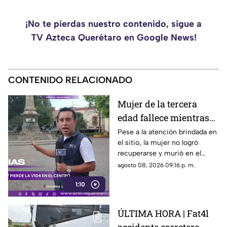
¡No te pierdas nuestro contenido, sigue a
TV Azteca Querétaro en Google News!
CONTENIDO RELACIONADO
Mujer de la tercera
edad fallece mientras
caminaba por el Centro
Pese a la atención brindada en
el sitio, la mujer no logró
de Querétaro
recuperarse y murió en el
lugar.
agosto 08, 2026 09:16 p. m.
1:10
ÚLTIMA HORA | Fat4l