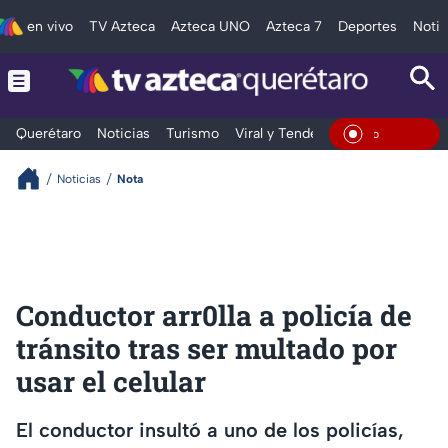
en vivo
TV Azteca
Azteca UNO
Azteca 7
Deportes
Notic
Querétaro
Noticias
Turismo
Viral y Tendencia
Clima
Depo
En Vivo
Noticias
Nota
Conductor arr0lla a policía de
tránsito tras ser multado por
usar el celular
El conductor insultó a uno de los policías,