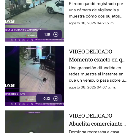
hombres enc4ñonan a
El robo quedó registrado por
una cámara de vigilancia y
conductor y se llevan
muestra cómo dos sujetos
su camioneta
obligaron a un conductor y a
agosto 08, 2026 04:21 p. m.
su acompañante a bajar del
1:18
vehículo.
VIDEO DELICADO |
Momento exacto en que
camioneta atropella a
Una grabación difundida en
redes muestra el instante en
un perro y conductor
que un vehículo pasa sobre un
escapa
perro y continúa su camino sin
agosto 08, 2026 04:07 p. m.
detenerse.
0:12
VIDEO DELICADO |
Abuelita comerciante
es as3sin4da en Puebla
Dominga regresaba a casa