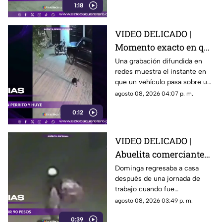
1:18
vehículo.
VIDEO DELICADO |
Momento exacto en que
camioneta atropella a
Una grabación difundida en
redes muestra el instante en
un perro y conductor
que un vehículo pasa sobre un
escapa
perro y continúa su camino sin
agosto 08, 2026 04:07 p. m.
detenerse.
0:12
VIDEO DELICADO |
Abuelita comerciante
es as3sin4da en Puebla
Dominga regresaba a casa
después de una jornada de
por 90 pesos
trabajo cuando fue
interceptada por un hombre
agosto 08, 2026 03:49 p. m.
que presuntamente le quitó el
0:39
dinero que llevaba.