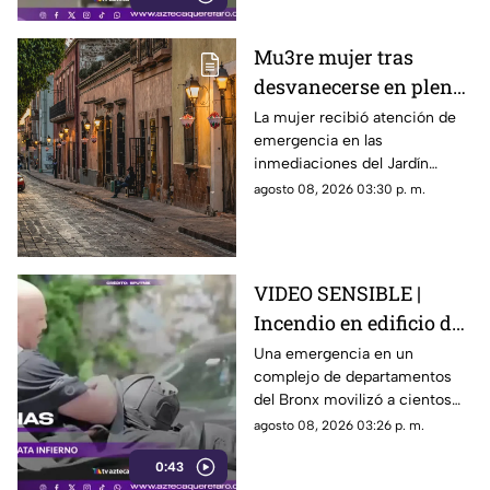
Mu3re mujer tras
desvanecerse en plena
vía pública en el Centro
La mujer recibió atención de
emergencia en las
Histórico de Querétaro
inmediaciones del Jardín
Corregidora, pero los
agosto 08, 2026 03:30 p. m.
paramédicos confirmaron que
ya no contaba con signos
vitales.
VIDEO SENSIBLE |
Incendio en edificio de
Nueva York deja un
Una emergencia en un
complejo de departamentos
mu3rto y 14 heridos
del Bronx movilizó a cientos
de bomberos y dejó víctimas
agosto 08, 2026 03:26 p. m.
entre residentes y personal de
0:43
emergencia.