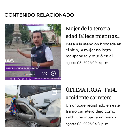
CONTENIDO RELACIONADO
Mujer de la tercera
edad fallece mientras
caminaba por el Centro
Pese a la atención brindada en
el sitio, la mujer no logró
de Querétaro
recuperarse y murió en el
lugar.
agosto 08, 2026 09:16 p. m.
1:10
ÚLTIMA HORA | Fat4l
accidente carretero
deja una mujer y un
Un choque registrado en este
tramo carretero dejó como
niño mu3rtos en San
saldo una mujer y un menor
Juan del Río
sin vida, además de una
agosto 08, 2026 06:31 p. m.