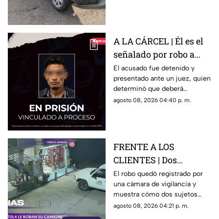
persona lesionada.
A LA CÁRCEL | Él es el
señalado por robo a
una casa en Santa Rosa
El acusado fue detenido y
presentado ante un juez, quien
Jáuregui
determinó que deberá
permanecer en prisión
agosto 08, 2026 04:40 p. m.
preventiva mientras avanza la
investigación.
FRENTE A LOS
CLIENTES | Dos
hombres enc4ñonan a
El robo quedó registrado por
una cámara de vigilancia y
conductor y se llevan
muestra cómo dos sujetos
su camioneta
obligaron a un conductor y a
agosto 08, 2026 04:21 p. m.
su acompañante a bajar del