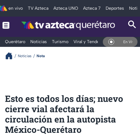
en vivo
TV Azteca
Azteca UNO
Azteca 7
Deportes
Notic
Querétaro
Noticias
Turismo
Viral y Tendencia
Clima
Depo
En Vivo
Noticias
Nota
Esto es todos los días; nuevo
cierre vial afectará la
circulación en la autopista
México-Querétaro