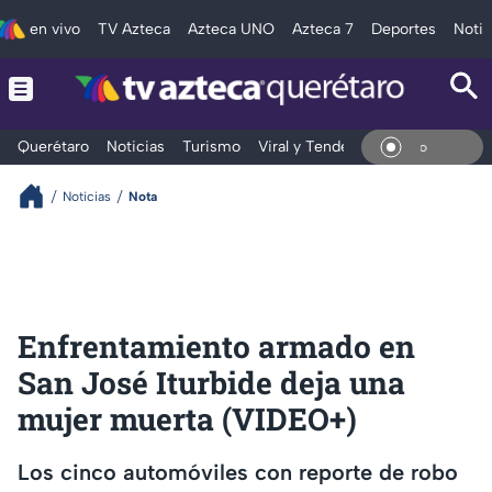
en vivo
TV Azteca
Azteca UNO
Azteca 7
Deportes
Notic
Querétaro
Noticias
Turismo
Viral y Tendencia
Clima
Depo
En Vi
Noticias
Nota
Enfrentamiento armado en
San José Iturbide deja una
mujer muerta (VIDEO+)
Los cinco automóviles con reporte de robo