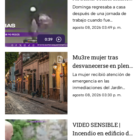
es as3sin4da en Puebla
Dominga regresaba a casa
después de una jornada de
por 90 pesos
trabajo cuando fue
interceptada por un hombre
agosto 08, 2026 03:49 p. m.
que presuntamente le quitó el
0:39
dinero que llevaba.
Mu3re mujer tras
desvanecerse en plena
vía pública en el Centro
La mujer recibió atención de
emergencia en las
Histórico de Querétaro
inmediaciones del Jardín
Corregidora, pero los
agosto 08, 2026 03:30 p. m.
paramédicos confirmaron que
ya no contaba con signos
vitales.
VIDEO SENSIBLE |
Incendio en edificio de