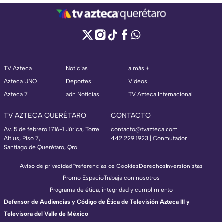
TV Azteca
Noticias
a más +
Azteca UNO
Deportes
Videos
Azteca 7
adn Noticias
TV Azteca Internacional
TV AZTECA QUERÉTARO
CONTACTO
Av. 5 de febrero 1716-1 Júrica, Torre
contacto@tvazteca.com
Altius, Piso 7,
442 229 1923 | Conmutador
Santiago de Querétaro, Qro.
Aviso de privacidad
Preferencias de Cookies
Derechos
Inversionistas
Promo Espacio
Trabaja con nosotros
Programa de ética, integridad y cumplimiento
Defensor de Audiencias y Código de Ética de Televisión Azteca III y
Televisora del Valle de México