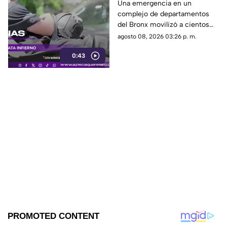
Nueva York deja un
Una emergencia en un
complejo de departamentos
mu3rto y 14 heridos
del Bronx movilizó a cientos
de bomberos y dejó víctimas
agosto 08, 2026 03:26 p. m.
entre residentes y personal de
0:43
emergencia.