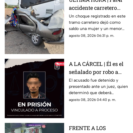
accidente carretero
deja una mujer y un
Un choque registrado en este
tramo carretero dejó como
niño mu3rtos en San
saldo una mujer y un menor
Juan del Río
sin vida, además de una
agosto 08, 2026 06:31 p. m.
persona lesionada.
A LA CÁRCEL | Él es el
señalado por robo a
una casa en Santa Rosa
El acusado fue detenido y
presentado ante un juez, quien
Jáuregui
determinó que deberá
permanecer en prisión
agosto 08, 2026 04:40 p. m.
preventiva mientras avanza la
investigación.
FRENTE A LOS