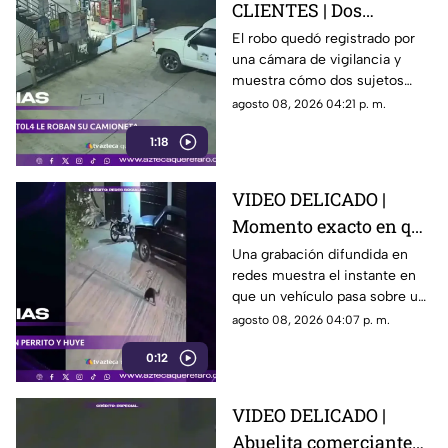
CLIENTES | Dos
hombres enc4ñonan a
El robo quedó registrado por
una cámara de vigilancia y
conductor y se llevan
muestra cómo dos sujetos
su camioneta
obligaron a un conductor y a
agosto 08, 2026 04:21 p. m.
su acompañante a bajar del
1:18
vehículo.
VIDEO DELICADO |
Momento exacto en que
camioneta atropella a
Una grabación difundida en
redes muestra el instante en
un perro y conductor
que un vehículo pasa sobre un
escapa
perro y continúa su camino sin
agosto 08, 2026 04:07 p. m.
detenerse.
0:12
VIDEO DELICADO |
Abuelita comerciante