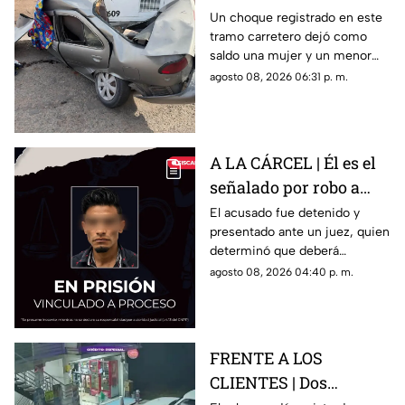
deja una mujer y un
Un choque registrado en este
tramo carretero dejó como
niño mu3rtos en San
saldo una mujer y un menor
Juan del Río
sin vida, además de una
agosto 08, 2026 06:31 p. m.
persona lesionada.
A LA CÁRCEL | Él es el
señalado por robo a
una casa en Santa Rosa
El acusado fue detenido y
presentado ante un juez, quien
Jáuregui
determinó que deberá
permanecer en prisión
agosto 08, 2026 04:40 p. m.
preventiva mientras avanza la
investigación.
FRENTE A LOS
CLIENTES | Dos