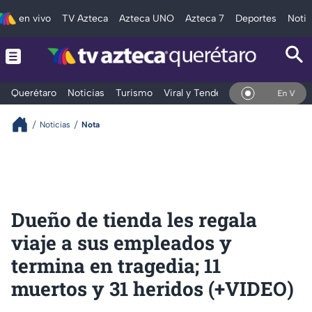
en vivo
TV Azteca
Azteca UNO
Azteca 7
Deportes
Notic
Querétaro
Noticias
Turismo
Viral y Tendencia
Clima
Depo
En Vivo
Noticias
Nota
Dueño de tienda les regala
viaje a sus empleados y
termina en tragedia; 11
muertos y 31 heridos (+VIDEO)