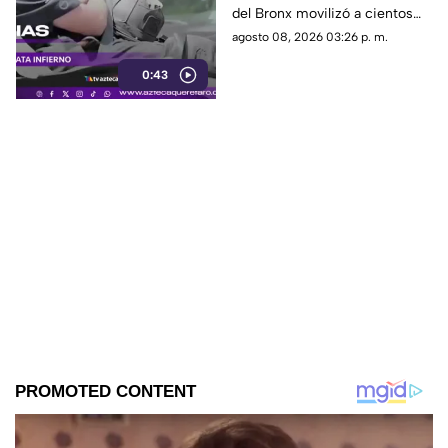
del Bronx movilizó a cientos
de bomberos y dejó víctimas
agosto 08, 2026 03:26 p. m.
entre residentes y personal de
0:43
emergencia.