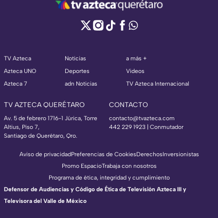
TV Azteca
Noticias
a más +
Azteca UNO
Deportes
Videos
Azteca 7
adn Noticias
TV Azteca Internacional
TV AZTECA QUERÉTARO
CONTACTO
Av. 5 de febrero 1716-1 Júrica, Torre
contacto@tvazteca.com
Altius, Piso 7,
442 229 1923 | Conmutador
Santiago de Querétaro, Qro.
Aviso de privacidad
Preferencias de Cookies
Derechos
Inversionistas
Promo Espacio
Trabaja con nosotros
Programa de ética, integridad y cumplimiento
Defensor de Audiencias y Código de Ética de Televisión Azteca III y
Televisora del Valle de México