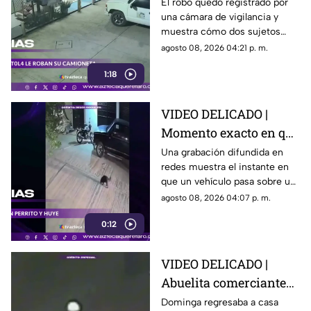
hombres enc4ñonan a
El robo quedó registrado por
una cámara de vigilancia y
conductor y se llevan
muestra cómo dos sujetos
su camioneta
obligaron a un conductor y a
agosto 08, 2026 04:21 p. m.
su acompañante a bajar del
1:18
vehículo.
VIDEO DELICADO |
Momento exacto en que
camioneta atropella a
Una grabación difundida en
redes muestra el instante en
un perro y conductor
que un vehículo pasa sobre un
escapa
perro y continúa su camino sin
agosto 08, 2026 04:07 p. m.
detenerse.
0:12
VIDEO DELICADO |
Abuelita comerciante
es as3sin4da en Puebla
Dominga regresaba a casa