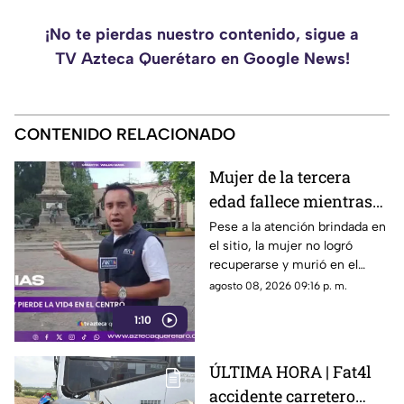
¡No te pierdas nuestro contenido, sigue a
TV Azteca Querétaro en Google News!
CONTENIDO RELACIONADO
Mujer de la tercera
edad fallece mientras
caminaba por el Centro
Pese a la atención brindada en
el sitio, la mujer no logró
de Querétaro
recuperarse y murió en el
lugar.
agosto 08, 2026 09:16 p. m.
1:10
ÚLTIMA HORA | Fat4l
accidente carretero