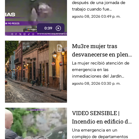
después de una jornada de
por 90 pesos
trabajo cuando fue
interceptada por un hombre
agosto 08, 2026 03:49 p. m.
que presuntamente le quitó el
0:39
dinero que llevaba.
Mu3re mujer tras
desvanecerse en plena
vía pública en el Centro
La mujer recibió atención de
emergencia en las
Histórico de Querétaro
inmediaciones del Jardín
Corregidora, pero los
agosto 08, 2026 03:30 p. m.
paramédicos confirmaron que
ya no contaba con signos
vitales.
VIDEO SENSIBLE |
Incendio en edificio de
Nueva York deja un
Una emergencia en un
complejo de departamentos
mu3rto y 14 heridos