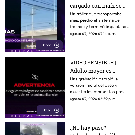
cargado con maíz se
queda sin frenos y
Un tráiler que transportaba
maíz perdió el sistema de
embiste a siete
frenado y terminó impactando
vehículos
a siete vehículos que
agosto 07, 2026 07:14 p. m.
permanecían detenidos ante
0:22
un semáforo.
VIDEO SENSIBLE |
Adulto mayor es
atropell4do por tráiler;
Una grabación cambió la
versión inicial del caso y
fue empujado antes de
muestra los momentos previos
m0rir
al atropellamiento ocurrido en
agosto 07, 2026 06:59 p. m.
la colonia Victoria.
0:17
¿No hay paso?