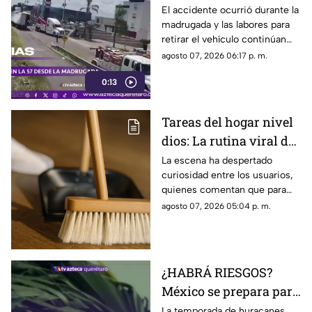
volcadura de unidad
El accidente ocurrió durante la
madrugada y las labores para
pesada en la carretera
retirar el vehículo continúan
57
desde hace más de 12 horas en
agosto 07, 2026 06:17 p. m.
este tramo de la carretera 57.
0:13
Tareas del hogar nivel
dios: La rutina viral de
esta mamá para la
La escena ha despertado
curiosidad entre los usuarios,
limpieza el techo
quienes comentan que para
algunas personas ningún
agosto 07, 2026 05:04 p. m.
espacio queda fuera de la
rutina de limpieza
¿HABRÁ RIESGOS?
México se prepara para
otro posible ciclón
La temporada de huracanes