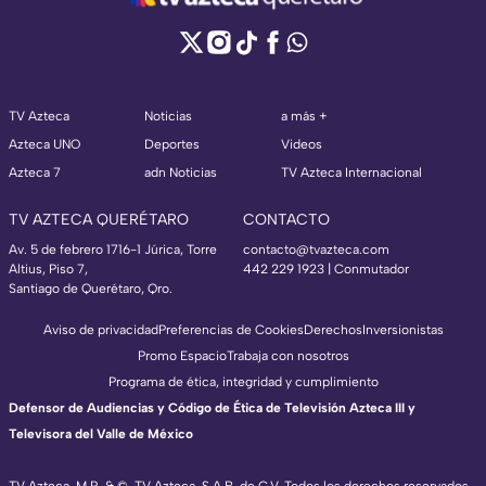
TV Azteca
Noticias
a más +
Azteca UNO
Deportes
Videos
Azteca 7
adn Noticias
TV Azteca Internacional
TV AZTECA QUERÉTARO
CONTACTO
Av. 5 de febrero 1716-1 Júrica, Torre
contacto@tvazteca.com
Altius, Piso 7,
442 229 1923 | Conmutador
Santiago de Querétaro, Qro.
Aviso de privacidad
Preferencias de Cookies
Derechos
Inversionistas
Promo Espacio
Trabaja con nosotros
Programa de ética, integridad y cumplimiento
Defensor de Audiencias y Código de Ética de Televisión Azteca III y
Televisora del Valle de México