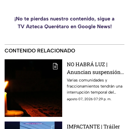
¡No te pierdas nuestro contenido, sigue a
TV Azteca Querétaro en Google News!
CONTENIDO RELACIONADO
NO HABRÁ LUZ |
Anuncian suspensión
del suministro eléctrico
Varias comunidades y
fraccionamientos tendrán una
en Querétaro; estás
interrupción temporal del
serán las zonas
servicio eléctrico durante
agosto 07, 2026 07:29 p. m.
afectadas
ocho horas este sábado 8 de
agosto.
IMPACTANTE | Tráiler