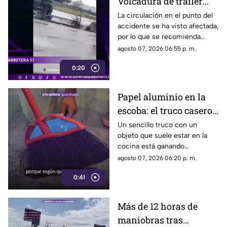
Volcadura de tráiler
colapsa este punto de la
La circulación en el punto del
accidente se ha visto afectada,
carretera 57
por lo que se recomienda
considerar tiempos de
agosto 07, 2026 06:55 p. m.
traslado.
0:20
Papel aluminio en la
escoba: el truco casero
que se volvió viral
Un sencillo truco con un
objeto que suele estar en la
cocina está ganando
popularidad entre quienes
agosto 07, 2026 06:20 p. m.
buscan facilitar las labores de
0:41
limpieza en casa.
Más de 12 horas de
maniobras tras