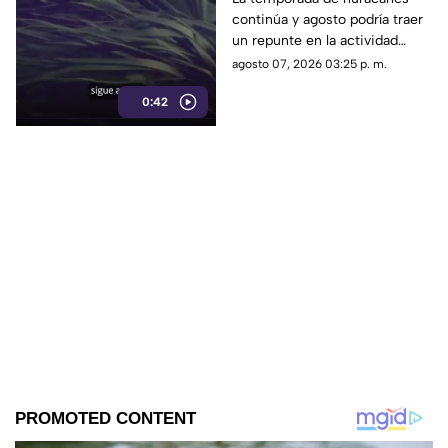
continúa y agosto podría traer
tropical; esta sería la
un repunte en la actividad
fecha
tropical; estos son los
agosto 07, 2026 03:25 p. m.
nombres que siguen en las
0:42
listas oficiales.