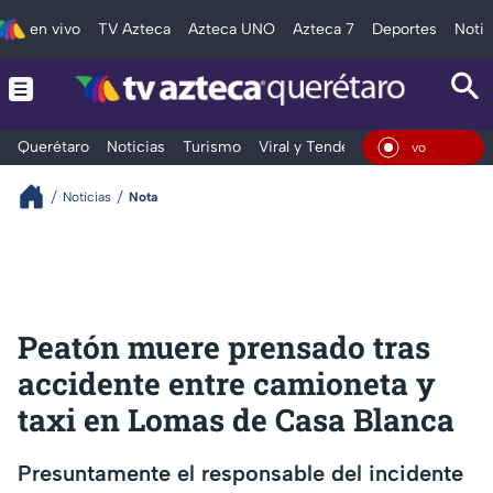
en vivo
TV Azteca
Azteca UNO
Azteca 7
Deportes
Notic
Querétaro
Noticias
Turismo
Viral y Tendencia
Clima
Depo
En Vi
Noticias
Nota
Peatón muere prensado tras
accidente entre camioneta y
taxi en Lomas de Casa Blanca
Presuntamente el responsable del incidente