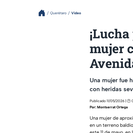
Querétaro
Video
¡Lucha 
mujer c
Avenid
Una mujer fue h
con heridas sev
Publicado 11/05/2026 | 🕑 
Por:
Montserrat Ortega
Una mujer de aprox
en un terreno baldí
este 11 de mayo, en 