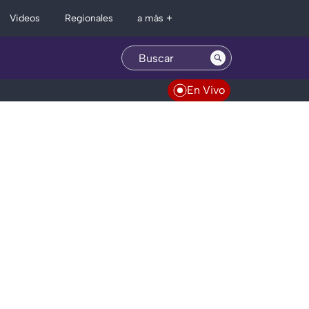
Regionales
Videos
a más +
En Vivo