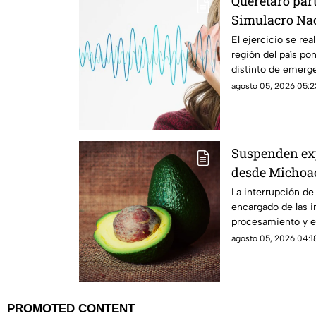
Querétaro par
Simulacro Naci
HORA EXACT
El ejercicio se rea
región del país po
distinto de emerge
agosto 05, 2026 05:2
Suspenden exp
desde Michoac
actividades
La interrupción de
encargado de las i
procesamiento y en
mercado estadoun
agosto 05, 2026 04:18