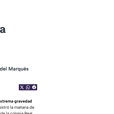
 a
l del Marqués
o
extrema gravedad
gistró la mañana de
 de la colonia Real