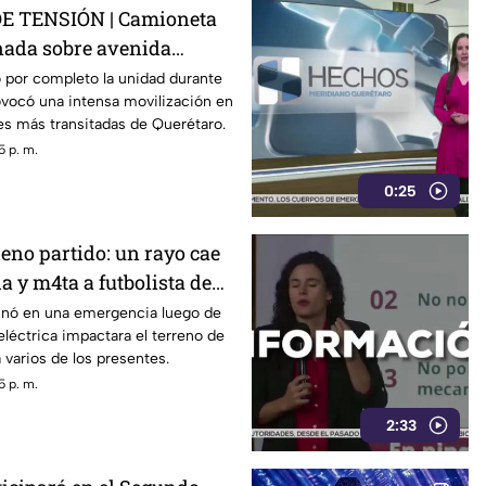
 TENSIÓN | Camioneta
nada sobre avenida
; así se vivió el momento
 por completo la unidad durante
ovocó una intensa movilización en
des más transitadas de Querétaro.
5 p. m.
0:25
eno partido: un rayo cae
a y m4ta a futbolista de
EO DELICADO
inó en una emergencia luego de
léctrica impactara el terreno de
 varios de los presentes.
5 p. m.
2:33