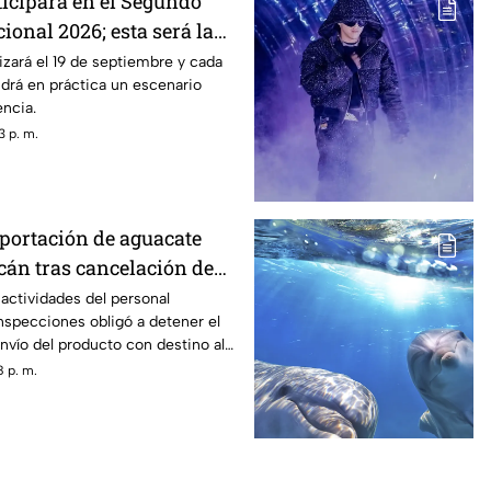
ticipará en el Segundo
onal 2026; esta será la
A
lizará el 19 de septiembre y cada
ndrá en práctica un escenario
ncia.
3 p. m.
ortación de aguacate
án tras cancelación de
 actividades del personal
nspecciones obligó a detener el
vío del producto con destino al
idense.
 p. m.