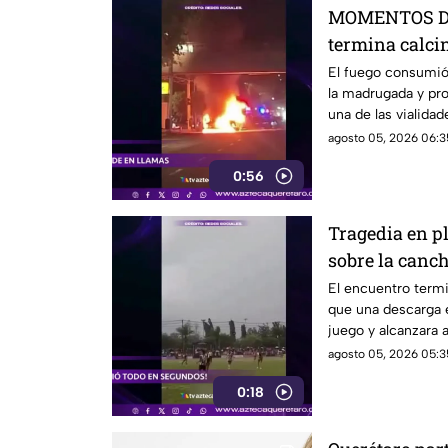
MOMENTOS DE
termina calci
Constituyentes
El fuego consumió
la madrugada y pr
una de las vialida
agosto 05, 2026 06:3
0:56
Tragedia en pl
sobre la canch
24 años; VID
El encuentro term
que una descarga e
juego y alcanzara a
agosto 05, 2026 05:3
0:18