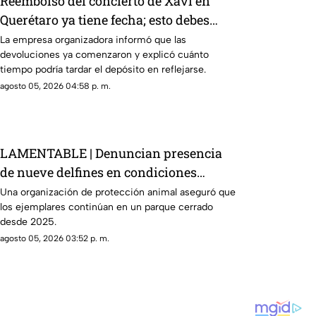
Reembolso del concierto de Xavi en
Querétaro ya tiene fecha; esto debes
hacer
La empresa organizadora informó que las
devoluciones ya comenzaron y explicó cuánto
tiempo podría tardar el depósito en reflejarse.
agosto 05, 2026 04:58 p. m.
LAMENTABLE | Denuncian presencia
de nueve delfines en condiciones
críticas dentro de un delfinario
Una organización de protección animal aseguró que
los ejemplares continúan en un parque cerrado
abandonado
desde 2025.
agosto 05, 2026 03:52 p. m.