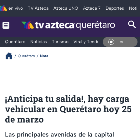
en vivo
TV Azteca
Azteca UNO
Azteca 7
Deportes
Notic
Querétaro
Noticias
Turismo
Viral y Tendencia
Clima
Depo
En V
Querétaro
Nota
¡Anticipa tu salida!, hay carga
vehicular en Querétaro hoy 25
de marzo
Las principales avenidas de la capital