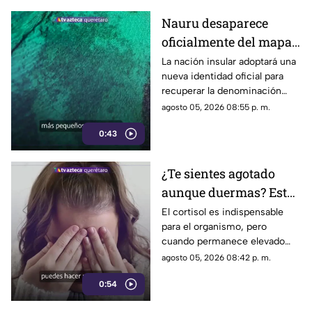
Nauru desaparece
oficialmente del mapa:
el pequeño país cambia
La nación insular adoptará una
nueva identidad oficial para
de nombre
recuperar la denominación
utilizada por sus propios
agosto 05, 2026 08:55 p. m.
habitantes desde hace
0:43
generaciones.
¿Te sientes agotado
aunque duermas? Estos
hábitos pueden ayudar
El cortisol es indispensable
para el organismo, pero
a regular el cortisol
cuando permanece elevado
por largos periodos puede
agosto 05, 2026 08:42 p. m.
influir en el sueño, el estrés y
0:54
la energía diaria.