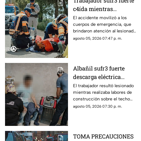
Trabajador sufr3 fuerte
c4ída mientras
trabajaba en Guadalupe
El accidente movilizó a los
cuerpos de emergencia, que
La Venta
brindaron atención al lesionado
antes de trasladarlo a un
agosto 05, 2026 07:47 p. m.
hospital para su valoración.
Albañil sufr3 fuerte
descarga eléctrica
mientras trabajaba en
El trabajador resultó lesionado
mientras realizaba labores de
una azotea de San José
construcción sobre el techo
Buenavista
de una vivienda y tuvo que
agosto 05, 2026 07:30 p. m.
recibir atención médica.
TOMA PRECAUCIONES