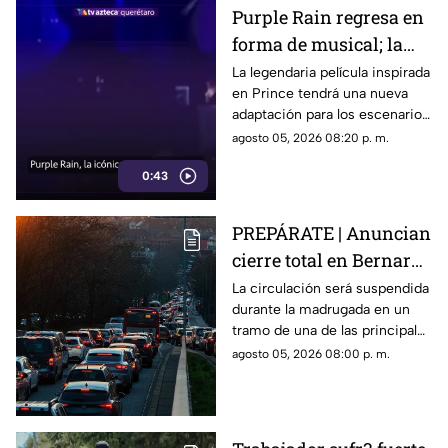
Purple Rain regresa en
forma de musical; la
historia de Prince
La legendaria película inspirada
en Prince tendrá una nueva
llegará renovada
adaptación para los escenarios
con un enfoque distinto al de
agosto 05, 2026 08:20 p. m.
la cinta original.
0:43
PREPÁRATE | Anuncian
cierre total en Bernardo
Quintana; este será el
La circulación será suspendida
durante la madrugada en un
horario
tramo de una de las principales
vialidades de Querétaro.
agosto 05, 2026 08:00 p. m.