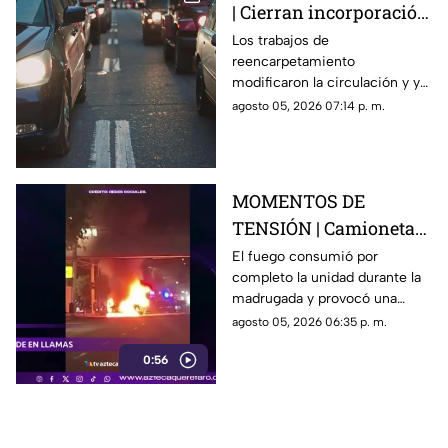
| Cierran incorporación
hacia la carretera 57;
Los trabajos de
reencarpetamiento
esta es la zona afectada
modificaron la circulación y ya
generan carga vehicular en el
agosto 05, 2026 07:14 p. m.
acceso con dirección a la
capital queretana.
MOMENTOS DE
TENSIÓN | Camioneta
termina calcinada
El fuego consumió por
completo la unidad durante la
sobre avenida
madrugada y provocó una
Constituyentes; así se
intensa movilización en una de
agosto 05, 2026 06:35 p. m.
vivió el momento
las vialidades más transitadas
0:56
de Querétaro.