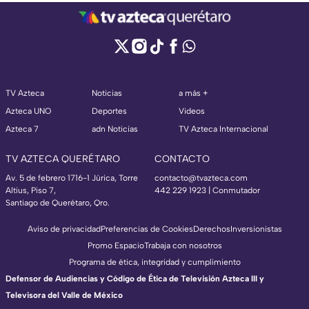
TV Azteca
Noticias
a más +
Azteca UNO
Deportes
Videos
Azteca 7
adn Noticias
TV Azteca Internacional
TV AZTECA QUERÉTARO
CONTACTO
Av. 5 de febrero 1716-1 Júrica, Torre
contacto@tvazteca.com
Altius, Piso 7,
442 229 1923 | Conmutador
Santiago de Querétaro, Qro.
Aviso de privacidad
Preferencias de Cookies
Derechos
Inversionistas
Promo Espacio
Trabaja con nosotros
Programa de ética, integridad y cumplimiento
Defensor de Audiencias y Código de Ética de Televisión Azteca III y
Televisora del Valle de México