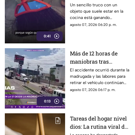
que se volvió viral
Un sencillo truco con un
objeto que suele estar en la
cocina está ganando
popularidad entre quienes
agosto 07, 2026 06:20 p. m.
buscan facilitar las labores de
0:41
limpieza en casa.
Más de 12 horas de
maniobras tras
volcadura de unidad
El accidente ocurrió durante la
madrugada y las labores para
pesada en la carretera
retirar el vehículo continúan
57
desde hace más de 12 horas en
agosto 07, 2026 06:17 p. m.
este tramo de la carretera 57.
0:13
Tareas del hogar nivel
dios: La rutina viral de
esta mamá para la