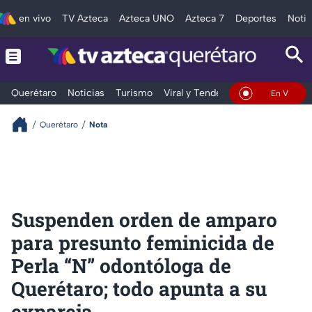
en vivo
TV Azteca
Azteca UNO
Azteca 7
Deportes
Notic
Querétaro
Noticias
Turismo
Viral y Tendencia
Clima
Depo
En Vivo
Querétaro
Nota
Suspenden orden de amparo
para presunto feminicida de
Perla “N” odontóloga de
Querétaro; todo apunta a su
expareja