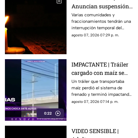
Anuncian suspensión
del suministro eléctrico
Varias comunidades y
fraccionamientos tendrán una
en Querétaro; estás
interrupción temporal del
serán las zonas
servicio eléctrico durante
agosto 07, 2026 07:29 p. m.
afectadas
ocho horas este sábado 8 de
agosto.
IMPACTANTE | Tráiler
cargado con maíz se
queda sin frenos y
Un tráiler que transportaba
maíz perdió el sistema de
embiste a siete
frenado y terminó impactando
vehículos
a siete vehículos que
agosto 07, 2026 07:14 p. m.
permanecían detenidos ante
0:22
un semáforo.
VIDEO SENSIBLE |