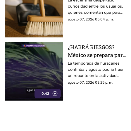
La escena ha despertado
curiosidad entre los usuarios,
limpieza el techo
quienes comentan que para
algunas personas ningún
agosto 07, 2026 05:04 p. m.
espacio queda fuera de la
rutina de limpieza
¿HABRÁ RIESGOS?
México se prepara para
otro posible ciclón
La temporada de huracanes
continúa y agosto podría traer
tropical; esta sería la
un repunte en la actividad
fecha
tropical; estos son los
agosto 07, 2026 03:25 p. m.
nombres que siguen en las
0:42
listas oficiales.