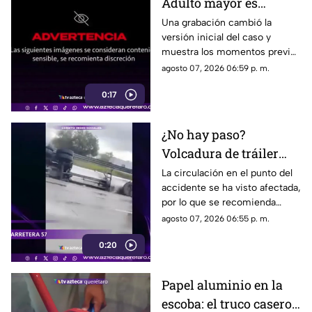
Adulto mayor es
atropell4do por tráiler;
Una grabación cambió la
versión inicial del caso y
fue empujado antes de
muestra los momentos previos
m0rir
al atropellamiento ocurrido en
agosto 07, 2026 06:59 p. m.
la colonia Victoria.
0:17
¿No hay paso?
Volcadura de tráiler
colapsa este punto de la
La circulación en el punto del
accidente se ha visto afectada,
carretera 57
por lo que se recomienda
considerar tiempos de
agosto 07, 2026 06:55 p. m.
traslado.
0:20
Papel aluminio en la
escoba: el truco casero