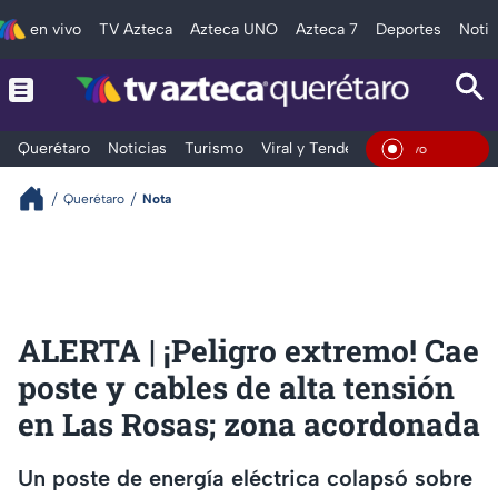
en vivo
TV Azteca
Azteca UNO
Azteca 7
Deportes
Notic
Querétaro
Noticias
Turismo
Viral y Tendencia
Clima
Depo
En Viv
Querétaro
Nota
ALERTA | ¡Peligro extremo! Cae
poste y cables de alta tensión
en Las Rosas; zona acordonada
Un poste de energía eléctrica colapsó sobre