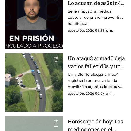
Lo acusan de as3s1n4r
al exesposo de su
Se le impuso la medida
cautelar de prisión preventiva
pareja
justificada
agosto 06, 2026 09:29 a. m.
Un ataqu3 armad0 deja
varios fallecid0s y un
herido en una
Un vi0lento ataqu3 armad4
registrada en una vivienda
vivienda: esto es lo que
movilizó a agentes locales y
han confirmado las
estatales; se confirman varias
agosto 06, 2026 09:04 a. m.
autoridades
víctimas m0rtales y descartan
peligro activo
Horóscopo de hoy: Las
predicciones en el