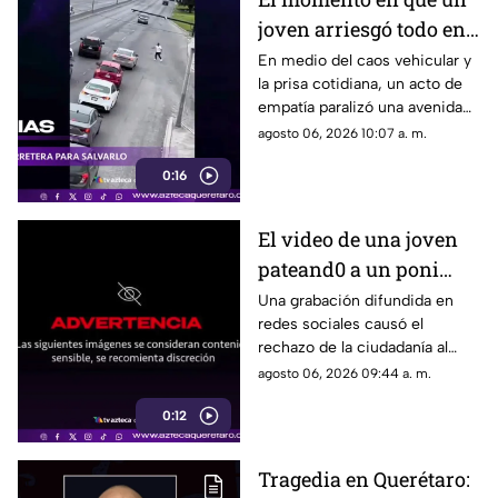
joven arriesgó todo en
plena avenida para
En medio del caos vehicular y
la prisa cotidiana, un acto de
rescatar a un perro
empatía paralizó una avenida
asustado
cuando un joven detuvo el
agosto 06, 2026 10:07 a. m.
tráfico
0:16
El video de una joven
pateand0 a un poni
crea indignación en
Una grabación difundida en
redes sociales causó el
redes
rechazo de la ciudadanía al
mostrar el momento en que
agosto 06, 2026 09:44 a. m.
una joven agred3 a patadas a
0:12
un poni
Tragedia en Querétaro: