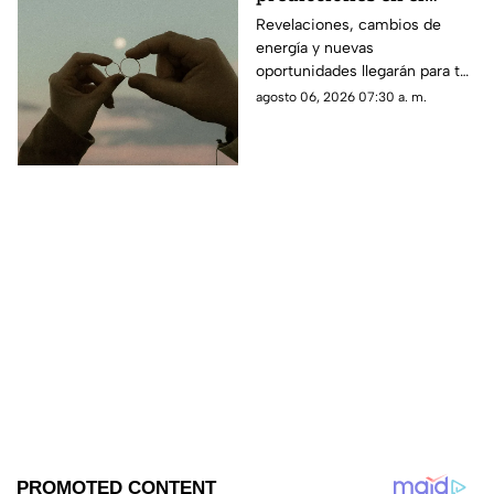
amor, dinero y salud
Revelaciones, cambios de
energía y nuevas
para cada signo
oportunidades llegarán para tu
signo en el horóscopo de este
agosto 06, 2026 07:30 a. m.
jueves