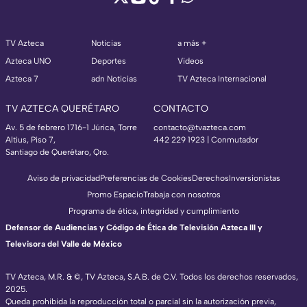
TV Azteca
Noticias
a más +
Azteca UNO
Deportes
Videos
Azteca 7
adn Noticias
TV Azteca Internacional
TV AZTECA QUERÉTARO
CONTACTO
Av. 5 de febrero 1716-1 Júrica, Torre
contacto@tvazteca.com
Altius, Piso 7,
442 229 1923 | Conmutador
Santiago de Querétaro, Qro.
Aviso de privacidad
Preferencias de Cookies
Derechos
Inversionistas
Promo Espacio
Trabaja con nosotros
Programa de ética, integridad y cumplimiento
Defensor de Audiencias y Código de Ética de Televisión Azteca III y
Televisora del Valle de México
TV Azteca, M.R. & ©, TV Azteca, S.A.B. de C.V. Todos los derechos reservados,
2025.
Queda prohibida la reproducción total o parcial sin la autorización previa,