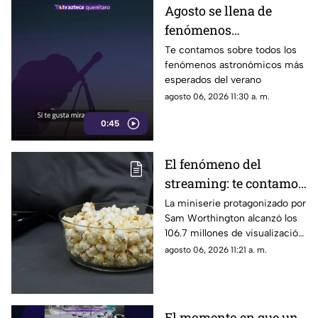
Agosto se llena de
fenómenos
astronómicos: las
Te contamos sobre todos los
fenómenos astronómicos más
fechas para verlos
esperados del verano
gratis desde Querétaro
agosto 06, 2026 11:30 a. m.
0:45
El fenómeno del
streaming: te contamos
de qué miniserie se
La miniserie protagonizado por
Sam Worthington alcanzó los
trata y por qué está
106.7 millones de visualización
atrapando a millones
en solo 46 días
agosto 06, 2026 11:21 a. m.
El momento en que un