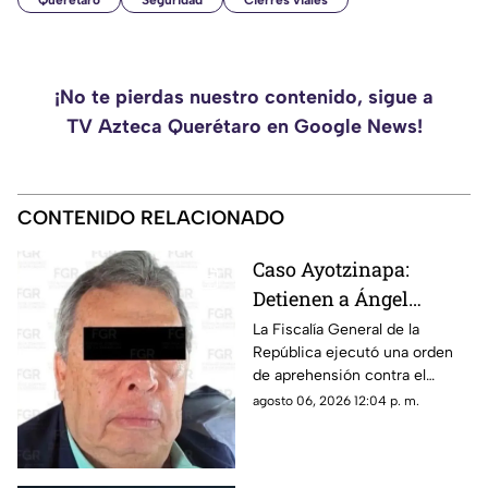
Querétaro
Seguridad
Cierres viales
¡No te pierdas nuestro contenido, sigue a
TV Azteca Querétaro en Google News!
CONTENIDO RELACIONADO
Caso Ayotzinapa:
Detienen a Ángel
Aguirre, exgobernador
La Fiscalía General de la
República ejecutó una orden
de Guerrero
de aprehensión contra el
exmandatario de Guerrero por
agosto 06, 2026 12:04 p. m.
su presunta participación en el
caso de Ayotzinapa