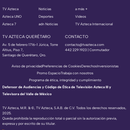
TV Azteca
Noticias
a más +
Azteca UNO
Deportes
Videos
Azteca 7
adn Noticias
TV Azteca Internacional
TV AZTECA QUERÉTARO
CONTACTO
Av. 5 de febrero 1716-1 Júrica, Torre
contacto@tvazteca.com
Altius, Piso 7,
442 229 1923 | Conmutador
Santiago de Querétaro, Qro.
Aviso de privacidad
Preferencias de Cookies
Derechos
Inversionistas
Promo Espacio
Trabaja con nosotros
Programa de ética, integridad y cumplimiento
Defensor de Audiencias y Código de Ética de Televisión Azteca III y
Televisora del Valle de México
TV Azteca, M.R. & ©, TV Azteca, S.A.B. de C.V. Todos los derechos reservados,
2025.
Queda prohibida la reproducción total o parcial sin la autorización previa,
expresa y por escrito de su titular.