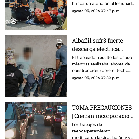
brindaron atención al lesionado
antes de trasladarlo a un
agosto 05, 2026 07:47 p. m.
hospital para su valoración.
Albañil sufr3 fuerte
descarga eléctrica
mientras trabajaba en
El trabajador resultó lesionado
mientras realizaba labores de
una azotea de San José
construcción sobre el techo
Buenavista
de una vivienda y tuvo que
agosto 05, 2026 07:30 p. m.
recibir atención médica.
TOMA PRECAUCIONES
| Cierran incorporación
hacia la carretera 57;
Los trabajos de
reencarpetamiento
esta es la zona afectada
modificaron la circulación y ya