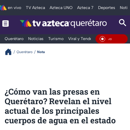
en vivo
TV Azteca
Azteca UNO
Azteca 7
Deportes
Notic
Querétaro
Noticias
Turismo
Viral y Tendencia
Clima
Depo
En Viv
Querétaro
Nota
¿Cómo van las presas en
Querétaro? Revelan el nivel
actual de los principales
cuerpos de agua en el estado