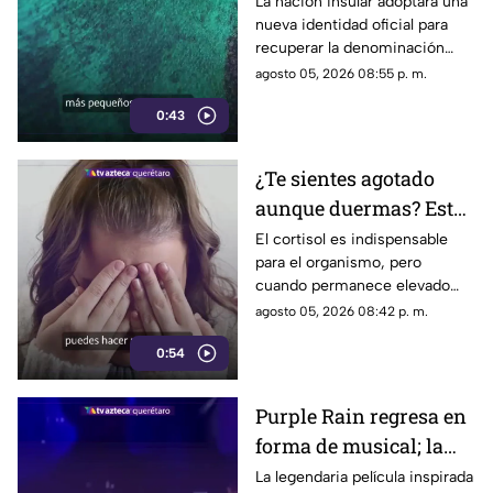
el pequeño país cambia
La nación insular adoptará una
nueva identidad oficial para
de nombre
recuperar la denominación
utilizada por sus propios
agosto 05, 2026 08:55 p. m.
habitantes desde hace
0:43
generaciones.
¿Te sientes agotado
aunque duermas? Estos
hábitos pueden ayudar
El cortisol es indispensable
para el organismo, pero
a regular el cortisol
cuando permanece elevado
por largos periodos puede
agosto 05, 2026 08:42 p. m.
influir en el sueño, el estrés y
0:54
la energía diaria.
Purple Rain regresa en
forma de musical; la
historia de Prince
La legendaria película inspirada