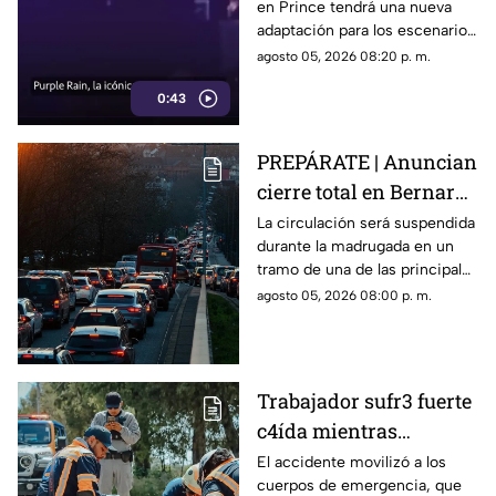
en Prince tendrá una nueva
llegará renovada
adaptación para los escenarios
con un enfoque distinto al de
agosto 05, 2026 08:20 p. m.
la cinta original.
0:43
PREPÁRATE | Anuncian
cierre total en Bernardo
Quintana; este será el
La circulación será suspendida
durante la madrugada en un
horario
tramo de una de las principales
vialidades de Querétaro.
agosto 05, 2026 08:00 p. m.
Trabajador sufr3 fuerte
c4ída mientras
trabajaba en Guadalupe
El accidente movilizó a los
cuerpos de emergencia, que
La Venta