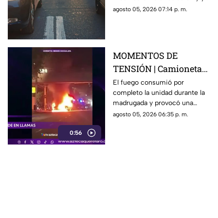
generan carga vehicular en el
agosto 05, 2026 07:14 p. m.
acceso con dirección a la
capital queretana.
MOMENTOS DE
TENSIÓN | Camioneta
termina calcinada
El fuego consumió por
completo la unidad durante la
sobre avenida
madrugada y provocó una
Constituyentes; así se
intensa movilización en una de
agosto 05, 2026 06:35 p. m.
vivió el momento
las vialidades más transitadas
0:56
de Querétaro.