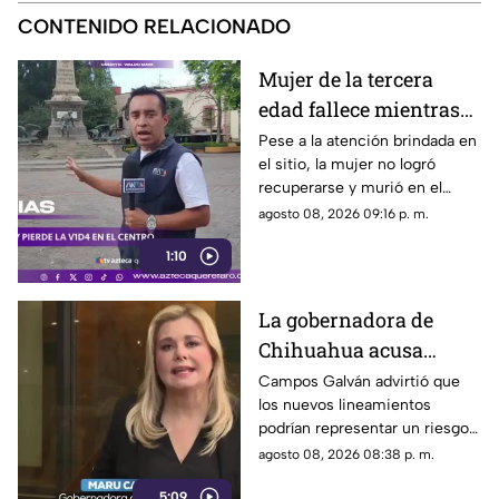
CONTENIDO RELACIONADO
Mujer de la tercera
edad fallece mientras
caminaba por el Centro
Pese a la atención brindada en
el sitio, la mujer no logró
de Querétaro
recuperarse y murió en el
lugar.
agosto 08, 2026 09:16 p. m.
1:10
La gobernadora de
Chihuahua acusa
posible censura
Campos Galván advirtió que
los nuevos lineamientos
impulsada desde el
podrían representar un riesgo
Gobierno Federal
para la libertad de expresión
agosto 08, 2026 08:38 p. m.
5:09