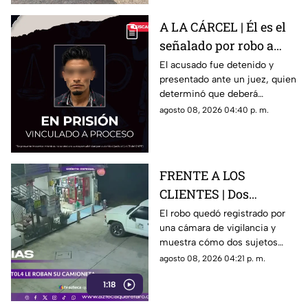
A LA CÁRCEL | Él es el
señalado por robo a
una casa en Santa Rosa
El acusado fue detenido y
presentado ante un juez, quien
Jáuregui
determinó que deberá
permanecer en prisión
agosto 08, 2026 04:40 p. m.
preventiva mientras avanza la
investigación.
FRENTE A LOS
CLIENTES | Dos
hombres enc4ñonan a
El robo quedó registrado por
una cámara de vigilancia y
conductor y se llevan
muestra cómo dos sujetos
su camioneta
obligaron a un conductor y a
agosto 08, 2026 04:21 p. m.
su acompañante a bajar del
1:18
vehículo.