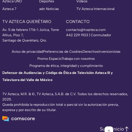
Azteca UNO
Deportes
Videos
Azteca 7
adn Noticias
TV Azteca Internacional
TV AZTECA QUERÉTARO
CONTACTO
Av. 5 de febrero 1716-1 Júrica, Torre
contacto@tvazteca.com
Altius, Piso 7,
442 229 1923 | Conmutador
Santiago de Querétaro, Qro.
Aviso de privacidad
Preferencias de Cookies
Derechos
Inversionistas
Promo Espacio
Trabaja con nosotros
Programa de ética, integridad y cumplimiento
Defensor de Audiencias y Código de Ética de Televisión Azteca III y
Televisora del Valle de México
TV Azteca, M.R. & ©, TV Azteca, S.A.B. de C.V. Todos los derechos reservados,
2025.
Queda prohibida la reproducción total o parcial sin la autorización previa,
expresa y por escrito de su titular.
Subir inicio