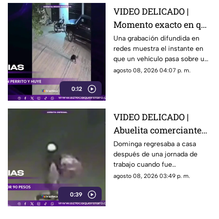
VIDEO DELICADO |
Momento exacto en que
camioneta atropella a
Una grabación difundida en
redes muestra el instante en
un perro y conductor
que un vehículo pasa sobre un
escapa
perro y continúa su camino sin
agosto 08, 2026 04:07 p. m.
detenerse.
0:12
VIDEO DELICADO |
Abuelita comerciante
es as3sin4da en Puebla
Dominga regresaba a casa
después de una jornada de
por 90 pesos
trabajo cuando fue
interceptada por un hombre
agosto 08, 2026 03:49 p. m.
que presuntamente le quitó el
0:39
dinero que llevaba.