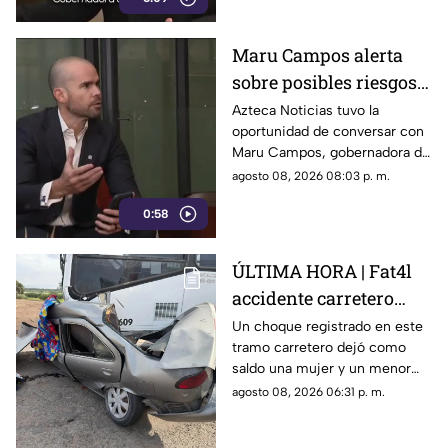
Maru Campos alerta
sobre posibles riesgos
para la libertad de
Azteca Noticias tuvo la
oportunidad de conversar con
expresión
Maru Campos, gobernadora de
Chihuahua, quien habló sobre
agosto 08, 2026 08:03 p. m.
los nuevos lineamientos que,
0:58
de acuerdo con su postura,
podrían representar un riesgo
para la libertad de expresión
ÚLTIMA HORA | Fat4l
accidente carretero
deja una mujer y un
Un choque registrado en este
tramo carretero dejó como
niño mu3rtos en San
saldo una mujer y un menor
Juan del Río
sin vida, además de una
agosto 08, 2026 06:31 p. m.
persona lesionada.