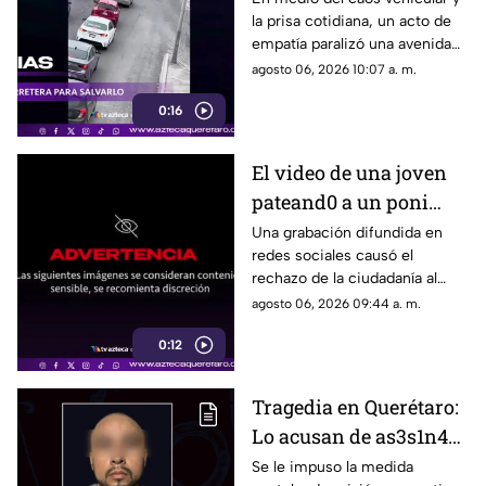
la prisa cotidiana, un acto de
rescatar a un perro
empatía paralizó una avenida
asustado
cuando un joven detuvo el
agosto 06, 2026 10:07 a. m.
tráfico
0:16
El video de una joven
pateand0 a un poni
crea indignación en
Una grabación difundida en
redes sociales causó el
redes
rechazo de la ciudadanía al
mostrar el momento en que
agosto 06, 2026 09:44 a. m.
una joven agred3 a patadas a
0:12
un poni
Tragedia en Querétaro:
Lo acusan de as3s1n4r
al exesposo de su
Se le impuso la medida