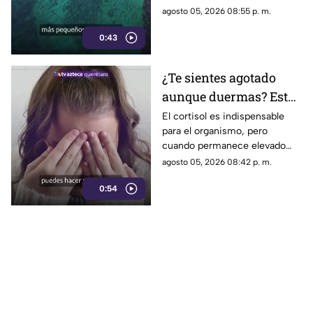
utilizada por sus propios
agosto 05, 2026 08:55 p. m.
habitantes desde hace
0:43
generaciones.
¿Te sientes agotado
aunque duermas? Estos
hábitos pueden ayudar
El cortisol es indispensable
para el organismo, pero
a regular el cortisol
cuando permanece elevado
por largos periodos puede
agosto 05, 2026 08:42 p. m.
influir en el sueño, el estrés y
0:54
la energía diaria.