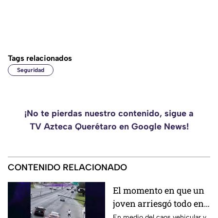
Tags relacionados
Seguridad
¡No te pierdas nuestro contenido, sigue a
TV Azteca Querétaro en Google News!
CONTENIDO RELACIONADO
El momento en que un
joven arriesgó todo en
plena avenida para
En medio del caos vehicular y