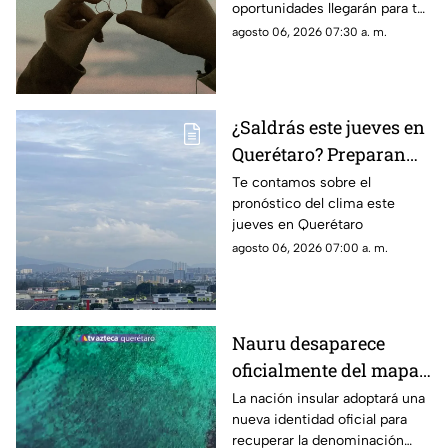
oportunidades llegarán para tu
signo en el horóscopo de este
agosto 06, 2026 07:30 a. m.
jueves
¿Saldrás este jueves en
Querétaro? Preparan
paraguas: se prevén
Te contamos sobre el
pronóstico del clima este
lluvias de hasta 55% y
jueves en Querétaro
contraste térmico
agosto 06, 2026 07:00 a. m.
Nauru desaparece
oficialmente del mapa:
el pequeño país cambia
La nación insular adoptará una
nueva identidad oficial para
de nombre
recuperar la denominación