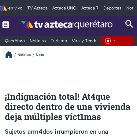
en vivo
TV Azteca
Azteca UNO
Azteca 7
Deportes
Notic
Querétaro
Noticias
Turismo
Viral y Tendencia
Clima
Depo
En Vivo
Noticias
Nota
¡Indignación total! At4que
directo dentro de una vivienda
deja múltiples víct1mas
Sujetos arm4dos irrumpieron en una