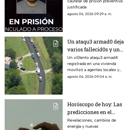
cautelar de prisión preventiva
pareja
justificada
agosto 06, 2026 09:29 a. m.
Un ataqu3 armad0 deja
varios fallecid0s y un
herido en una
Un vi0lento ataqu3 armad4
registrada en una vivienda
vivienda: esto es lo que
movilizó a agentes locales y
han confirmado las
estatales; se confirman varias
agosto 06, 2026 09:04 a. m.
autoridades
víctimas m0rtales y descartan
peligro activo
Horóscopo de hoy: Las
predicciones en el
amor, dinero y salud
Revelaciones, cambios de
energía y nuevas
para cada signo