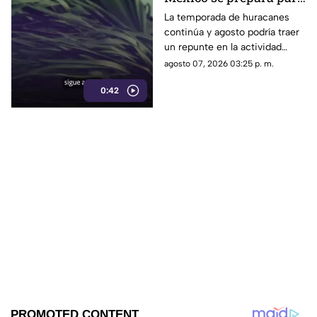
otro posible ciclón
La temporada de huracanes
continúa y agosto podría traer
tropical; esta sería la
un repunte en la actividad
fecha
tropical; estos son los
agosto 07, 2026 03:25 p. m.
nombres que siguen en las
0:42
listas oficiales.