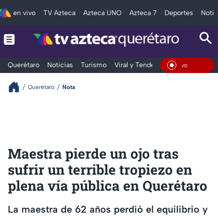
en vivo
TV Azteca
Azteca UNO
Azteca 7
Deportes
Notic
Querétaro
Noticias
Turismo
Viral y Tendencia
Clima
Depo
En Viv
Querétaro
Nota
Maestra pierde un ojo tras
sufrir un terrible tropiezo en
plena vía pública en Querétaro
La maestra de 62 años perdió el equilibrio y