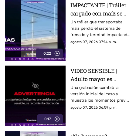
IMPACTANTE | Tráiler
cargado con maíz se
queda sin frenos y
Un tráiler que transportaba
maíz perdió el sistema de
embiste a siete
frenado y terminó impactando
vehículos
a siete vehículos que
agosto 07, 2026 07:14 p. m.
permanecían detenidos ante
0:22
un semáforo.
VIDEO SENSIBLE |
Adulto mayor es
atropell4do por tráiler;
Una grabación cambió la
versión inicial del caso y
fue empujado antes de
muestra los momentos previos
m0rir
al atropellamiento ocurrido en
agosto 07, 2026 06:59 p. m.
la colonia Victoria.
0:17