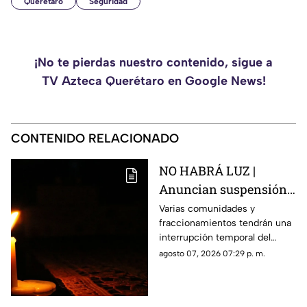
Querétaro
Seguridad
¡No te pierdas nuestro contenido, sigue a
TV Azteca Querétaro en Google News!
CONTENIDO RELACIONADO
NO HABRÁ LUZ |
Anuncian suspensión
del suministro eléctrico
Varias comunidades y
fraccionamientos tendrán una
en Querétaro; estás
interrupción temporal del
serán las zonas
servicio eléctrico durante
agosto 07, 2026 07:29 p. m.
afectadas
ocho horas este sábado 8 de
agosto.