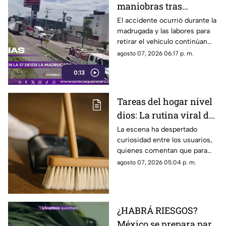
maniobras tras
volcadura de unidad
El accidente ocurrió durante la
madrugada y las labores para
pesada en la carretera
retirar el vehículo continúan
57
desde hace más de 12 horas en
agosto 07, 2026 06:17 p. m.
este tramo de la carretera 57.
0:13
Tareas del hogar nivel
dios: La rutina viral de
esta mamá para la
La escena ha despertado
curiosidad entre los usuarios,
limpieza el techo
quienes comentan que para
algunas personas ningún
agosto 07, 2026 05:04 p. m.
espacio queda fuera de la
rutina de limpieza
¿HABRÁ RIESGOS?
México se prepara para