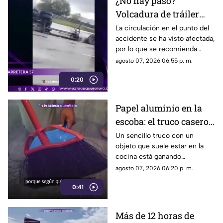
¿No hay paso?
Volcadura de tráiler
colapsa este punto de la
La circulación en el punto del
accidente se ha visto afectada,
carretera 57
por lo que se recomienda
considerar tiempos de
agosto 07, 2026 06:55 p. m.
traslado.
0:20
Papel aluminio en la
escoba: el truco casero
que se volvió viral
Un sencillo truco con un
objeto que suele estar en la
cocina está ganando
popularidad entre quienes
agosto 07, 2026 06:20 p. m.
buscan facilitar las labores de
0:41
limpieza en casa.
Más de 12 horas de