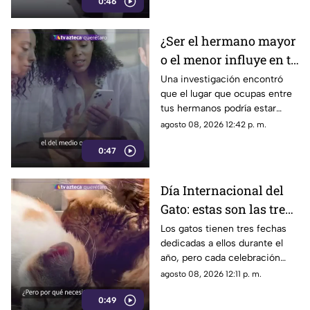
0:46
¿Ser el hermano mayor
o el menor influye en tu
salud? Esto dicen los
Una investigación encontró
que el lugar que ocupas entre
estudios
tus hermanos podría estar
relacionado con determinadas
agosto 08, 2026 12:42 p. m.
condiciones de salud a lo largo
0:47
de la vida.
Día Internacional del
Gato: estas son las tres
fechas del año en que
Los gatos tienen tres fechas
dedicadas a ellos durante el
se celebra a los felinos
año, pero cada celebración
surgió por motivos diferentes.
agosto 08, 2026 12:11 p. m.
0:49