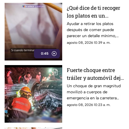
¿Qué dice de ti recoger
los platos en un
restaurante? Este
Ayudar a retirar los platos
después de comer puede
pequeño gesto podría
parecer un detalle mínimo,
revelar algunos rasgos
pero este comportamiento
agosto 08, 2026 10:39 a. m.
de tu personalidad
está relacionado con distintas
0:45
formas de interacción social.
Fuerte choque entre
tráiler y automóvil deja
un auto destrozado y
Un choque de gran magnitud
movilizó a cuerpos de
víctimas m0rt4les en la
emergencia en la carretera
Irapuato Salamanca
Irapuato-Salamanca, donde
agosto 08, 2026 10:23 a. m.
presuntamente una persona
murió.