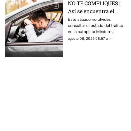
NO TE COMPLIQUES |
Así se encuentra el
tráfico HOY en la
Este sábado no olvides
consultar el estado del tráfico
autopista México
en la autopista México-
Querétaro
Querétaro.
agosto 08, 2026 08:57 a. m.