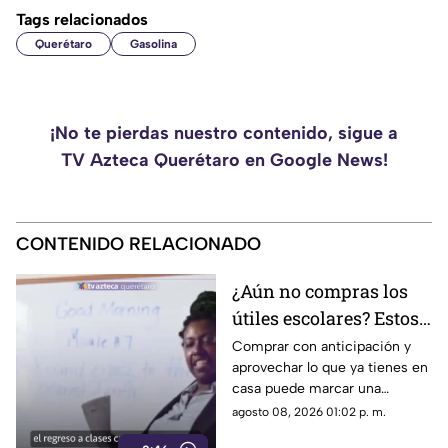
Tags relacionados
Querétaro
Gasolina
¡No te pierdas nuestro contenido, sigue a
TV Azteca Querétaro en Google News!
CONTENIDO RELACIONADO
¿Aún no compras los
útiles escolares? Estos
consejos pueden
Comprar con anticipación y
aprovechar lo que ya tienes en
ayudarte a gastar
casa puede marcar una
menos
diferencia importante en el
agosto 08, 2026 01:02 p. m.
gasto del regreso a clases.