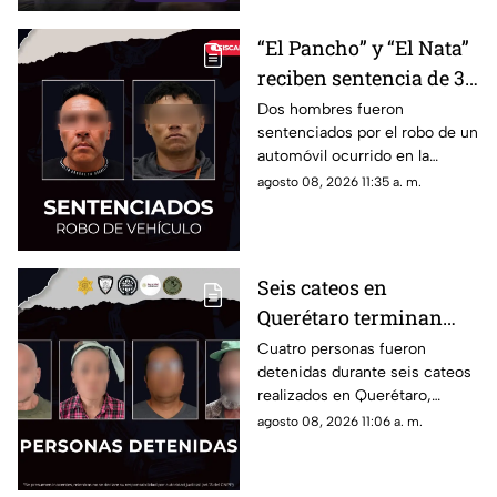
“El Pancho” y “El Nata”
reciben sentencia de 3
años por robar un
Dos hombres fueron
sentenciados por el robo de un
vehículo en la colonia
automóvil ocurrido en la
Fundadores III
colonia Fundadores III; ambos
agosto 08, 2026 11:35 a. m.
deberán cumplir tres años de
prisión y pagar una multa.
Seis cateos en
Querétaro terminan
con cuatro detenidos y
Cuatro personas fueron
detenidas durante seis cateos
el aseguramiento de
realizados en Querétaro,
presuntas dr0gas
donde también se localizaron
agosto 08, 2026 11:06 a. m.
presuntos narcóticos.