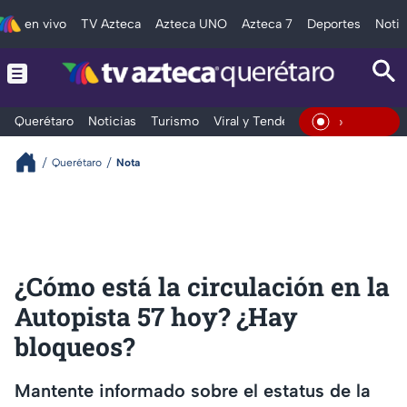
en vivo
TV Azteca
Azteca UNO
Azteca 7
Deportes
Notic
Querétaro
Noticias
Turismo
Viral y Tendencia
Clima
Depo
En Vivo
Querétaro
Nota
¿Cómo está la circulación en la
Autopista 57 hoy? ¿Hay
bloqueos?
Mantente informado sobre el estatus de la