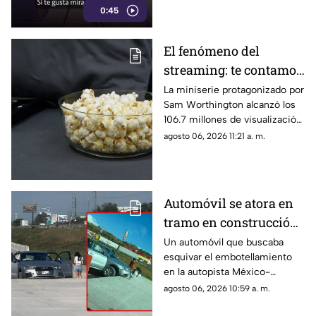
0:45
El fenómeno del
streaming: te contamos
de qué miniserie se
La miniserie protagonizado por
Sam Worthington alcanzó los
trata y por qué está
106.7 millones de visualización
atrapando a millones
en solo 46 días
agosto 06, 2026 11:21 a. m.
Automóvil se atora en
tramo en construcción
de la México-Querétaro
Un automóvil que buscaba
esquivar el embotellamiento
en la autopista México-
Querétaro ingresó a un sector
agosto 06, 2026 10:59 a. m.
en construcción y terminó