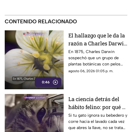
CONTENIDO RELACIONADO
El hallazgo que le da la
razón a Charles Darwin
siglo y medio más
En 1875, Charles Darwin
sospechó que un grupo de
tarde: hallan rara
plantas botánicas con pelos
planta carnívora
pegajosos alimentaba su
agosto 06, 2026 01:05 p. m.
organismo con insectos
0:46
La ciencia detrás del
hábito felino: por qué el
agua en movimiento
Si tu gato ignora su bebedero y
corre hacia el lavado cada vez
del grifo es irresistible
que abres la llave, no se trata
para los gatos