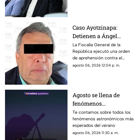
UEFA y diversas figuras
ratificaron su rechazo a la
gestión de Gianni Infantino
Caso Ayotzinapa:
Detienen a Ángel
Aguirre, exgobernador
La Fiscalía General de la
República ejecutó una orden
de Guerrero
de aprehensión contra el
exmandatario de Guerrero por
agosto 06, 2026 12:04 p. m.
su presunta participación en el
caso de Ayotzinapa
Agosto se llena de
fenómenos
astronómicos: las
Te contamos sobre todos los
fenómenos astronómicos más
fechas para verlos
esperados del verano
gratis desde Querétaro
agosto 06, 2026 11:30 a. m.