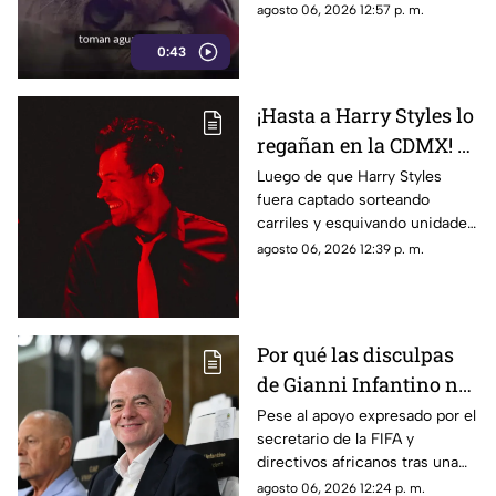
de un capricho
agosto 06, 2026 12:57 p. m.
0:43
¡Hasta a Harry Styles lo
regañan en la CDMX! El
Metrobús aprovechó
Luego de que Harry Styles
fuera captado sorteando
que el cantante salió a
carriles y esquivando unidades
correr por Reforma
de transporte durante sus
agosto 06, 2026 12:39 p. m.
para darle un consejo
rutinas de ejercicio por Paseo
vial
de la Reforma, el organismo
pidió respetar las reglas viales
Por qué las disculpas
de Gianni Infantino no
lograron frenar el
Pese al apoyo expresado por el
secretario de la FIFA y
posicionamiento de la
directivos africanos tras una
UEFA
reunión de emergencia, la
agosto 06, 2026 12:24 p. m.