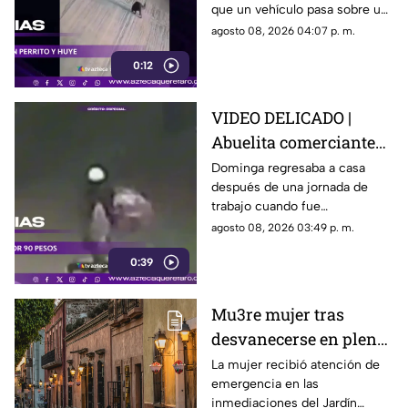
que un vehículo pasa sobre un
escapa
perro y continúa su camino sin
agosto 08, 2026 04:07 p. m.
detenerse.
0:12
VIDEO DELICADO |
Abuelita comerciante
es as3sin4da en Puebla
Dominga regresaba a casa
después de una jornada de
por 90 pesos
trabajo cuando fue
interceptada por un hombre
agosto 08, 2026 03:49 p. m.
que presuntamente le quitó el
0:39
dinero que llevaba.
Mu3re mujer tras
desvanecerse en plena
vía pública en el Centro
La mujer recibió atención de
emergencia en las
Histórico de Querétaro
inmediaciones del Jardín