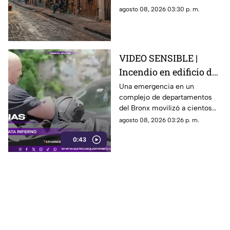
Corregidora, pero los
agosto 08, 2026 03:30 p. m.
paramédicos confirmaron que
ya no contaba con signos
vitales.
VIDEO SENSIBLE |
Incendio en edificio de
Nueva York deja un
Una emergencia en un
complejo de departamentos
mu3rto y 14 heridos
del Bronx movilizó a cientos
de bomberos y dejó víctimas
agosto 08, 2026 03:26 p. m.
entre residentes y personal de
0:43
emergencia.