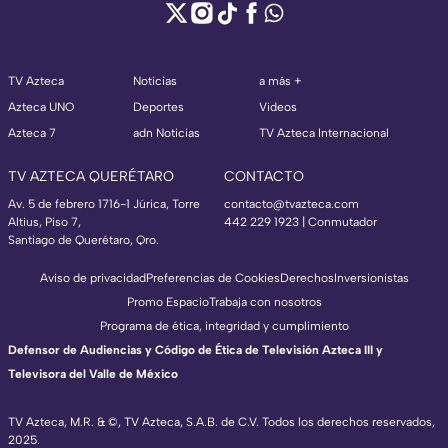
TV Azteca
Noticias
a más +
Azteca UNO
Deportes
Videos
Azteca 7
adn Noticias
TV Azteca Internacional
TV AZTECA QUERÉTARO
CONTACTO
Av. 5 de febrero 1716-1 Júrica, Torre
contacto@tvazteca.com
Altius, Piso 7,
442 229 1923 | Conmutador
Santiago de Querétaro, Qro.
Aviso de privacidad
Preferencias de Cookies
Derechos
Inversionistas
Promo Espacio
Trabaja con nosotros
Programa de ética, integridad y cumplimiento
Defensor de Audiencias y Código de Ética de Televisión Azteca III y
Televisora del Valle de México
TV Azteca, M.R. & ©, TV Azteca, S.A.B. de C.V. Todos los derechos reservados,
2025.