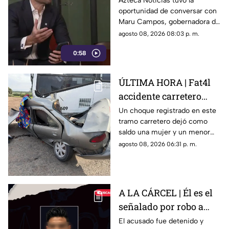
Azteca Noticias tuvo la
oportunidad de conversar con
expresión
Maru Campos, gobernadora de
Chihuahua, quien habló sobre
agosto 08, 2026 08:03 p. m.
los nuevos lineamientos que,
0:58
de acuerdo con su postura,
podrían representar un riesgo
para la libertad de expresión
ÚLTIMA HORA | Fat4l
accidente carretero
deja una mujer y un
Un choque registrado en este
tramo carretero dejó como
niño mu3rtos en San
saldo una mujer y un menor
Juan del Río
sin vida, además de una
agosto 08, 2026 06:31 p. m.
persona lesionada.
A LA CÁRCEL | Él es el
señalado por robo a
una casa en Santa Rosa
El acusado fue detenido y