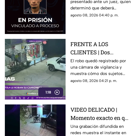
presentado ante un juez, quien
Jáuregui
determinó que deberá
permanecer en prisión
agosto 08, 2026 04:40 p. m.
preventiva mientras avanza la
investigación.
FRENTE A LOS
CLIENTES | Dos
hombres enc4ñonan a
El robo quedó registrado por
una cámara de vigilancia y
conductor y se llevan
muestra cómo dos sujetos
su camioneta
obligaron a un conductor y a
agosto 08, 2026 04:21 p. m.
su acompañante a bajar del
1:18
vehículo.
VIDEO DELICADO |
Momento exacto en que
camioneta atropella a
Una grabación difundida en
redes muestra el instante en
un perro y conductor