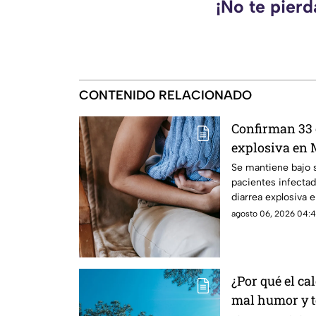
¡No te pier
CONTENIDO RELACIONADO
Confirman 33 
explosiva en 
salud emiten
Se mantiene bajo 
pacientes infectad
diarrea explosiva 
agosto 06, 2026 04:4
¿Por qué el ca
mal humor y te