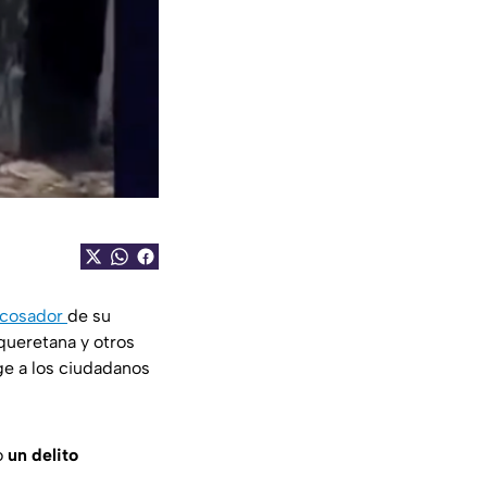
acosador
de su
 queretana y otros
ge a los ciudadanos
o
un delito