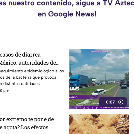
das nuestro contenido, sigue a TV Azte
en Google News!
casos de diarrea
México: autoridades de
 recomendaciones
seguimiento epidemiológico a los
os de la bacteria que provoca
en distintas entidades
0 p. m.
0:07
lor extremo te pone de
 agota? Los efectos