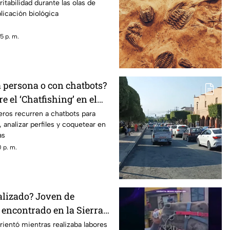
altas temperaturas en el
ritabilidad durante las olas de
plicación biológica
5 p. m.
a persona o con chatbots?
e el ‘Chatfishing’ en el
al
ros recurren a chatbots para
 analizar perfiles y coquetear en
as
 p. m.
alizado? Joven de
 encontrado en la Sierra
étaro
ientó mientras realizaba labores