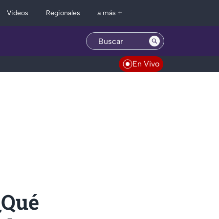
Regionales
Videos
a más +
En Vivo
¿Qué