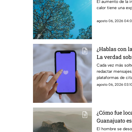
reales de las 
El aumento de la ir
calor tiene una ex
cuerpo
agosto 06, 2026 04:0
¿Hablas con l
La verdad sobr
coqueteo digit
Cada vez más solte
redactar mensajes,
plataformas de cit
agosto 06, 2026 03:10
¿Cómo fue loc
Guanajuato es
Gorda de Quer
El hombre se desor