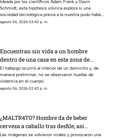
la ciencia sobre la hipótesis silúrica
Ideada por los científicos Adam Frank y Gavin
Schmidt, esta hipótesis silúrica explora si una
sociedad tecnológica previa a la nuestra pudo haber
habitado la Tierra
agosto 06, 2026 03:40 p. m.
Encuentran sin vida a un hombre
dentro de una casa en esta zona de
Querétaro
El hallazgo ocurrió al interior de un domicilio y, de
manera preliminar, no se observaron huellas de
violencia en el cuerpo.
agosto 06, 2026 02:42 p. m.
¿MALTR4TO? Hombre da de beber
cerveza a caballo tras desfile; así
reaccionó el animal
Las imágenes se volvieron virales y provocaron una