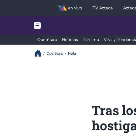
en vivo
TV Azteca
Aztec
Querétaro
Noticias
Turismo
Viral y Tendenci
Querétaro
Nota
Tras lo
hostig