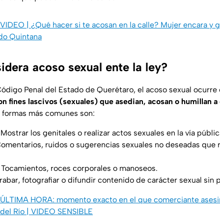
VIDEO | ¿Qué hacer si te acosan en la calle? Mujer encara y 
do Quintana
idera acoso sexual ente la ley?
ódigo Penal del Estado de Querétaro, el acoso sexual ocurr
on fines lascivos (sexuales) que asedian, acosan o humillan a 
s formas más comunes son:
Mostrar los genitales o realizar actos sexuales en la vía públic
Comentarios, ruidos o sugerencias sexuales no deseadas que r
Tocamientos, roces corporales o manoseos.
abar, fotografiar o difundir contenido de carácter sexual sin 
ÚLTIMA HORA: momento exacto en el que comerciante asesin
 del Río | VIDEO SENSIBLE