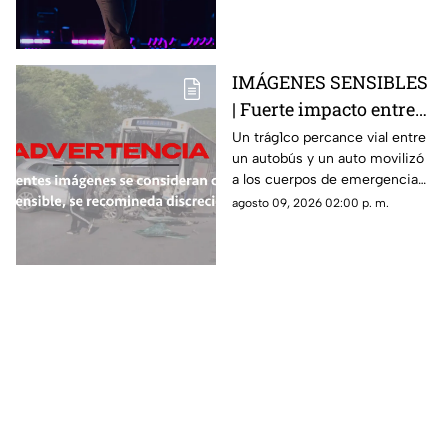
promete encender a Querétaro
IMÁGENES SENSIBLES
| Fuerte impacto entre
autobús y vehículo deja
Un trág1co percance vial entre
un autobús y un auto movilizó
saldo fatal y nueve
a los cuerpos de emergencia
heridos
en Morelos
agosto 09, 2026 02:00 p. m.