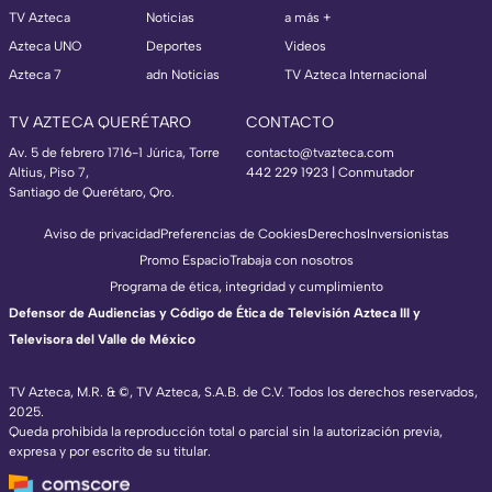
TV Azteca
Noticias
a más +
Azteca UNO
Deportes
Videos
Azteca 7
adn Noticias
TV Azteca Internacional
TV AZTECA QUERÉTARO
CONTACTO
Av. 5 de febrero 1716-1 Júrica, Torre
contacto@tvazteca.com
Altius, Piso 7,
442 229 1923 | Conmutador
Santiago de Querétaro, Qro.
Aviso de privacidad
Preferencias de Cookies
Derechos
Inversionistas
Promo Espacio
Trabaja con nosotros
Programa de ética, integridad y cumplimiento
Defensor de Audiencias y Código de Ética de Televisión Azteca III y
Televisora del Valle de México
TV Azteca, M.R. & ©, TV Azteca, S.A.B. de C.V. Todos los derechos reservados,
2025.
Queda prohibida la reproducción total o parcial sin la autorización previa,
expresa y por escrito de su titular.