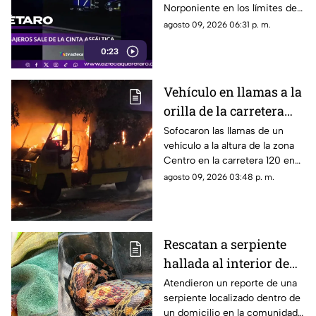
Norponiente en los límites de
a unidad de transporte
Corregidora y Apaseo El
agosto 09, 2026 06:31 p. m.
de trabajadores
Grande
0:23
Vehículo en llamas a la
orilla de la carretera
120 en Cadereyta
Sofocaron las llamas de un
vehículo a la altura de la zona
provoca intensa
Centro en la carretera 120 en
movilización de rescate
Cadereyta
agosto 09, 2026 03:48 p. m.
Rescatan a serpiente
hallada al interior de
una vivienda en
Atendieron un reporte de una
serpiente localizado dentro de
Cadereyta de Montes
un domicilio en la comunidad