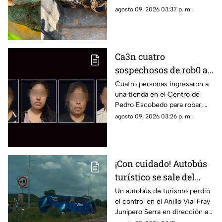
de Los Llanitos
agosto 09, 2026 03:37 p. m.
Ca3n cuatro
sospechosos de rob0 a
comercio sobre la
Cuatro personas ingresaron a
una tienda en el Centro de
Autopista 57 en
Pedro Escobedo para robar,
Querétaro
fueron detenidos sobre la
agosto 09, 2026 03:26 p. m.
autopista 57
¡Con cuidado! Autobús
turístico se sale del
camino en el Anillo
Un autobús de turismo perdió
el control en el Anillo Vial Fray
Vial Fray Junípero
Junípero Serra en dirección a
Serra