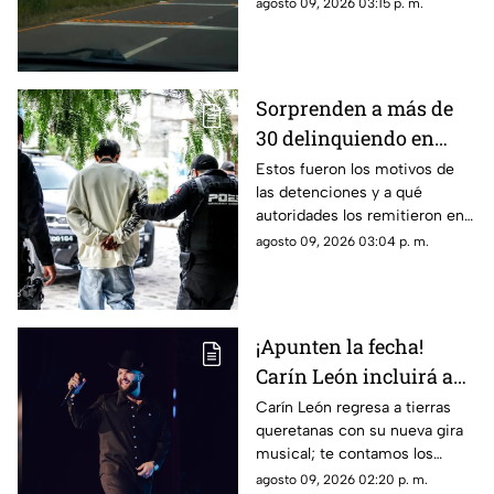
Mompaní
agosto 09, 2026 03:15 p. m.
Sorprenden a más de
30 delinquiendo en
Querétaro y
Estos fueron los motivos de
las detenciones y a qué
Tequisquiapan
autoridades los remitieron en
Querétaro y Tequisquiapan
agosto 09, 2026 03:04 p. m.
¡Apunten la fecha!
Carín León incluirá a
Querétaro en su 'Muda
Carín León regresa a tierras
queretanas con su nueva gira
Tour 2026' y esto es
musical; te contamos los
todo lo que debes saber
detalles del concierto que
agosto 09, 2026 02:20 p. m.