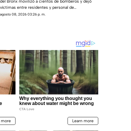
del Bronx movilizó a cientos de bomberos y dejó
víctimas entre residentes y personal de
emergencia.
agosto 08, 2026 03:26 p. m.