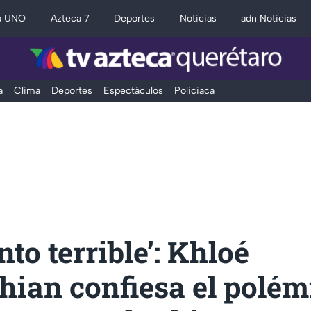
a UNO
Azteca 7
Deportes
Noticias
adn Noticias
a
Clima
Deportes
Espectáculos
Policiaca
nto terrible’: Khloé
hian confiesa el polém