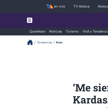
en vivo
TV Azteca
Aztec
Querétaro
Noticias
Turismo
Viral y Tendenci
Tendencias
Nota
‘Me sie
Kardas