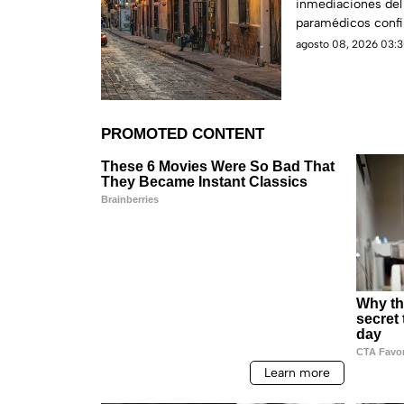
inmediaciones del 
paramédicos confi
signos vitales.
agosto 08, 2026 03:3