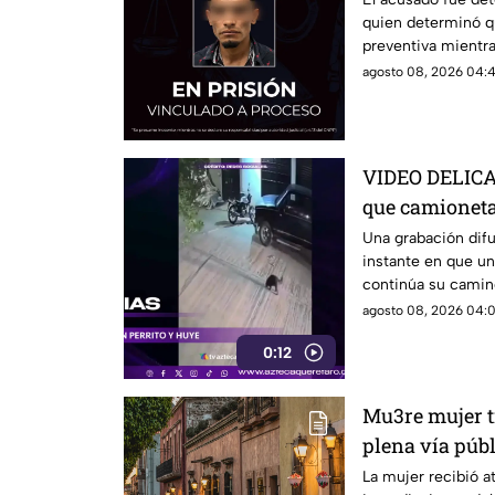
quien determinó q
preventiva mientra
agosto 08, 2026 04:4
VIDEO DELICA
que camioneta 
conductor es
Una grabación dif
instante en que un
continúa su camin
agosto 08, 2026 04:0
0:12
Mu3re mujer t
plena vía públ
de Querétaro
La mujer recibió 