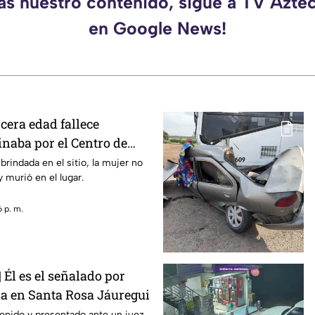
das nuestro contenido, sigue a TV Azte
en Google News!
rcera edad fallece
naba por el Centro de
brindada en el sitio, la mujer no
 murió en el lugar.
 p. m.
Él es el señalado por
sa en Santa Rosa Jáuregui
enido y presentado ante un juez,