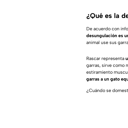
¿Qué es la d
De acuerdo con inf
desungulación es u
animal use sus garr
Rascar representa
u
garras, sirve como m
estiramiento muscul
garras a un gato eq
¿Cuándo se domestic