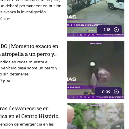
ue deberá permanecer en prisión
s avanza la investigación.
0 p. m.
1:18
DO | Momento exacto en
atropella a un perro y
capa
undida en redes muestra el
 vehículo pasa sobre un perro y
o sin detenerse.
7 p. m.
0:39
ras desvanecerse en
ica en el Centro Histórico
atención de emergencia en las