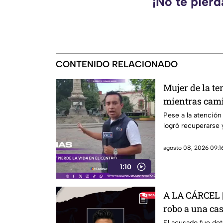
¡No te pier
CONTENIDO RELACIONADO
Mujer de la te
mientras cami
Querétaro
Pese a la atención 
logró recuperarse y
agosto 08, 2026 09:16
1:10
A LA CÁRCEL | 
robo a una ca
El acusado fue det