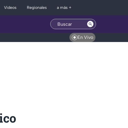
Regionales
Videos
a más +
En Vivo
ico