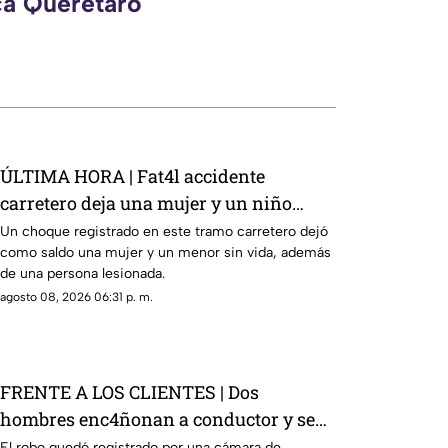
ca Querétaro
ÚLTIMA HORA | Fat4l accidente
carretero deja una mujer y un niño
mu3rtos en San Juan del Río
Un choque registrado en este tramo carretero dejó
como saldo una mujer y un menor sin vida, además
de una persona lesionada.
agosto 08, 2026 06:31 p. m.
FRENTE A LOS CLIENTES | Dos
hombres enc4ñonan a conductor y se
llevan su camioneta
El robo quedó registrado por una cámara de