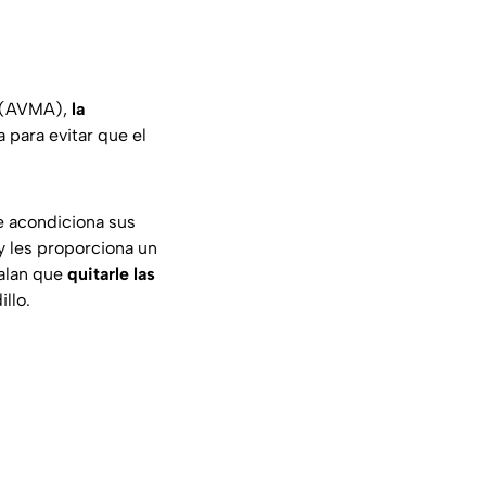
a (AVMA),
la
para evitar que el
ue acondiciona sus
 y les proporciona un
ñalan que
quitarle las
llo.