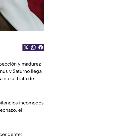
spección y madurez
nus y Saturno llega
 no se trata de
 silencios incómodos
echazo, el
scendente: