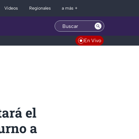
Regionales
Videos
a más +
En Vivo
ará el
urno a