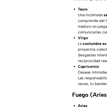
Tauro
Una incómoda
s
comprende del tod
maduro no juega 
comunicarlas con
Virgo
La
costumbre es u
proyectos colect
desgastes intent
reciprocidad real
Capricornio
Deseas intimidad
Las responsabili
veces, tu bander
Fuego (Aries,
Aries