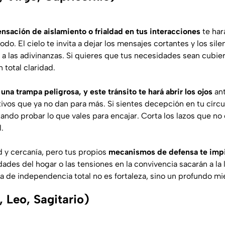
ensación de aislamiento o frialdad en tus interacciones
te har
o. El cielo te invita a dejar los mensajes cortantes y los sile
a las adivinanzas. Si quieres que tus necesidades sean cubier
 total claridad.
na trampa peligrosa, y este tránsito te hará abrir los ojos
ant
ivos que ya no dan para más. Si sientes decepción en tu círcul
ando probar lo que vales para encajar. Corta los lazos que no
.
 y cercanía, pero tus propios
mecanismos de defensa te impid
dades del hogar o las tensiones en la convivencia sacarán a la 
a de independencia total no es fortaleza, sino un profundo mie
 Leo, Sagitario)