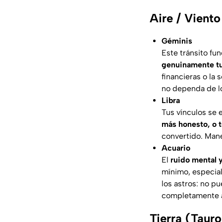
Aire / Viento
Géminis
Este tránsito fun
genuinamente tu
financieras o la
no dependa de l
Libra
Tus vínculos se 
más honesto, o t
convertido. Mane
Acuario
El
ruido mental y
mínimo, especial
los astros: no p
completamente 
Tierra (Tauro