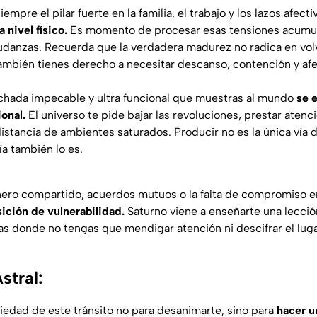
siempre el pilar fuerte en la familia, el trabajo y los lazos afec
 nivel físico.
Es momento de procesar esas tensiones acumul
danzas. Recuerda que la verdadera madurez no radica en volv
ambién tienes derecho a necesitar descanso, contención y afe
chada impecable y ultra funcional que muestras al mundo
se 
onal.
El universo te pide bajar las revoluciones, prestar atenc
istancia de ambientes saturados. Producir no es la única vía 
ía también lo es.
ero compartido, acuerdos mutuos o la falta de compromiso en
ición de vulnerabilidad.
Saturno viene a enseñarte una lecci
as donde no tengas que mendigar atención ni descifrar el luga
stral:
iedad de este tránsito no para desanimarte, sino para
hacer u