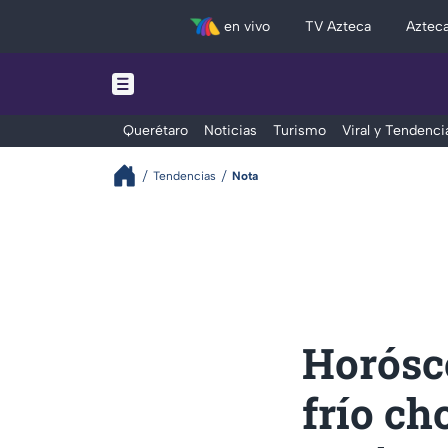
en vivo
TV Azteca
Aztec
Querétaro
Noticias
Turismo
Viral y Tendenci
Tendencias
Nota
Horósc
frío ch