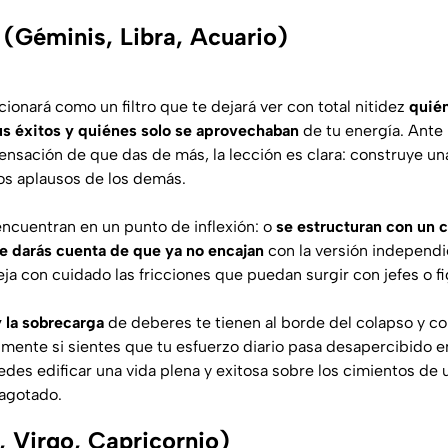
 (Géminis, Libra, Acuario)
cionará como un filtro que te dejará ver con total nitidez
quié
s éxitos y quiénes solo se aprovechaban
de tu energía. Ante
 sensación de que das de más, la lección es clara: construye u
os aplausos de los demás.
encuentran en un punto de inflexión: o
se estructuran con un
e darás cuenta de que ya no encajan
con la versión independi
ja con cuidado las fricciones que puedan surgir con jefes o f
 la sobrecarga
de deberes te tienen al borde del colapso y con
mente si sientes que tu esfuerzo diario pasa desapercibido en
uedes edificar una vida plena y exitosa sobre los cimientos de
agotado.
, Virgo, Capricornio)