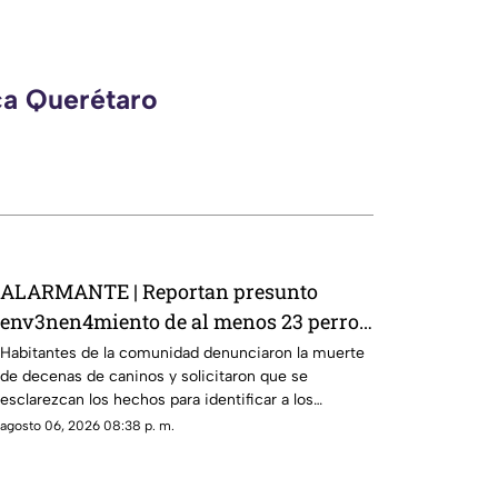
ca Querétaro
ALARMANTE | Reportan presunto
env3nen4miento de al menos 23 perros
en esta zona de Querétaro: IMAGENES
Habitantes de la comunidad denunciaron la muerte
de decenas de caninos y solicitaron que se
SENSIBLES
esclarezcan los hechos para identificar a los
posibles responsables.
agosto 06, 2026 08:38 p. m.