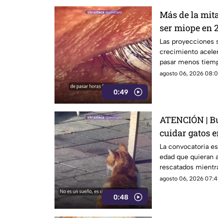
Más de la mit
ser miope en 2
advierten las
Las proyecciones s
crecimiento aceler
pasar menos tiempo
su desarrollo.
agosto 06, 2026 08:0
0:49
ATENCIÓN | Bu
cuidar gatos e
La convocatoria es
edad que quieran a
rescatados mientr
isla griega.
agosto 06, 2026 07:4
0:48