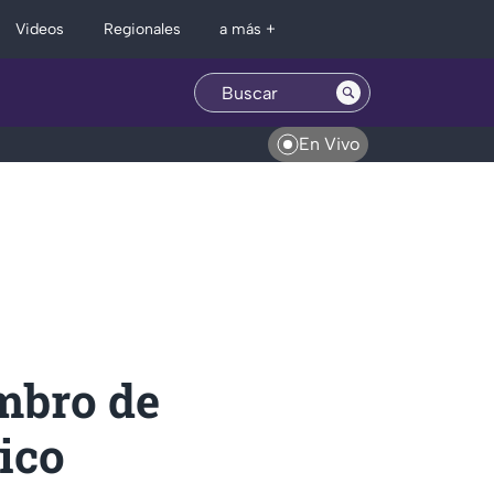
Regionales
Videos
a más +
En Vivo
ombro de
ico