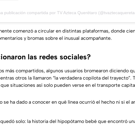
a publicación compartida por TV Azteca Querétaro (@tvaztecaquereta
nte comenzó a circular en distintas plataformas, donde cie
omentarios y bromas sobre el inusual acompañante.
onaron las redes sociales?
os más compartidos, algunos usuarios bromearon diciendo que
entras otros la llamaron “la verdadera copilota del trayecto”.
que situaciones así solo pueden verse en el transporte capita
se ha dado a conocer en qué línea ocurrió el hecho ni si el a
 quedó solo: la historia del hipopótamo bebé que encontró una