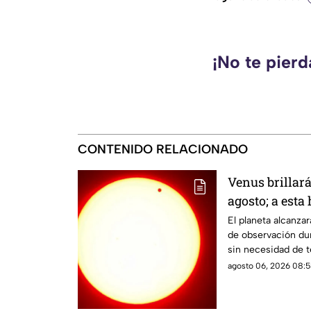
¡No te pier
CONTENIDO RELACIONADO
Venus brillar
agosto; a esta
durante este 
El planeta alcanz
de observación dur
sin necesidad de t
agosto 06, 2026 08:5