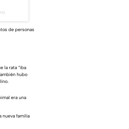
ro)
ntos de personas
 la rata “iba
 También hubo
lino.
nimal era una
 nueva familia