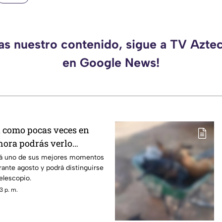
das nuestro contenido, sigue a TV Azte
en Google News!
á como pocas veces en
 hora podrás verlo
mes
ará uno de sus mejores momentos
ante agosto y podrá distinguirse
elescopio.
3 p. m.