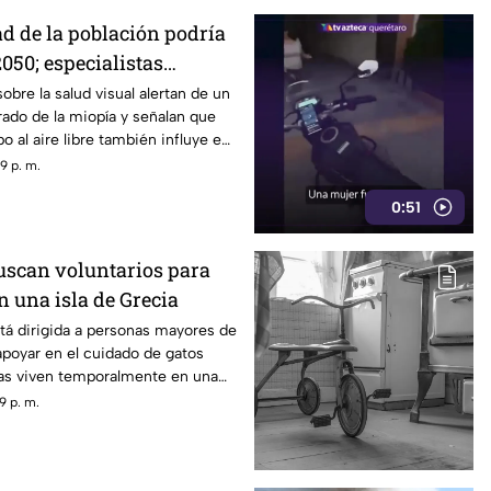
ad de la población podría
050; especialistas
 causas
obre la salud visual alertan de un
ado de la miopía y señalan que
 al aire libre también influye en
9 p. m.
0:51
scan voluntarios para
n una isla de Grecia
tá dirigida a personas mayores de
poyar en el cuidado de gatos
as viven temporalmente en una
9 p. m.