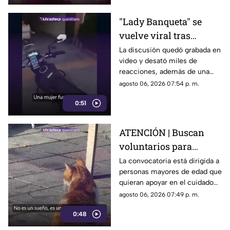
"Lady Banqueta" se
vuelve viral tras
confrontar a un
La discusión quedó grabada en
video y desató miles de
repartidor; así fue el
reacciones, además de una
momento
muestra de apoyo de
agosto 06, 2026 07:54 p. m.
repartidores hacia el
0:51
trabajador.
ATENCIÓN | Buscan
voluntarios para
cuidar gatos en una
La convocatoria está dirigida a
personas mayores de edad que
isla de Grecia
quieran apoyar en el cuidado
de gatos rescatados mientras
agosto 06, 2026 07:49 p. m.
viven temporalmente en una
0:48
isla griega.