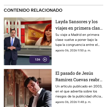
CONTENIDO RELACIONADO
Layda Sansores y los
viajes en primera clase
que reavivan el debate
Su viaje a Madrid en primera
clase vuelve a poner bajo la
sobre la austeridad
lupa la congruencia entre el
discurso de austeridad
agosto 06, 2026 11:50 p. m.
promovido por Morena y las
1:26
acciones de algunos de sus
representantes
El pasado de Jesús
Ramírez Cuevas reabre
el debate sobre la
Un artículo publicado en 2003,
en el que advertía sobre los
censura
riesgos de la publicidad oficial
y la censura a los medios
agosto 06, 2026 11:48 p. m.