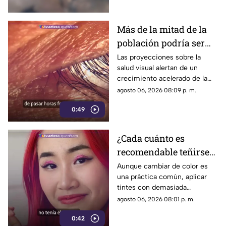
los posibles responsables.
Más de la mitad de la
población podría ser
miope en 2050;
Las proyecciones sobre la
salud visual alertan de un
especialistas advierten
crecimiento acelerado de la
las causas
miopía y señalan que pasar
agosto 06, 2026 08:09 p. m.
menos tiempo al aire libre
0:49
también influye en su
desarrollo.
¿Cada cuánto es
recomendable teñirse
el cabello?
Aunque cambiar de color es
una práctica común, aplicar
Especialistas explican
tintes con demasiada
por qué hacerlo
frecuencia puede afectar la
agosto 06, 2026 08:01 p. m.
seguido puede dañarlo
salud del cabello y del cuero
0:42
cabelludo.