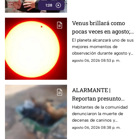
1:28
Venus brillará como
pocas veces en agosto;
a esta hora podrás
El planeta alcanzará uno de sus
mejores momentos de
verlo durante este mes
observación durante agosto y
podrá distinguirse sin
agosto 06, 2026 08:53 p. m.
necesidad de telescopio.
ALARMANTE |
Reportan presunto
env3nen4miento de al
Habitantes de la comunidad
denunciaron la muerte de
menos 23 perros en
decenas de caninos y
esta zona de Querétaro:
solicitaron que se esclarezcan
agosto 06, 2026 08:38 p. m.
IMAGENES SENSIBLES
los hechos para identificar a