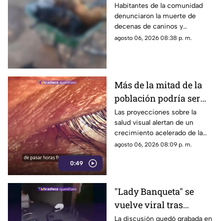
env3nen4miento de al
Habitantes de la comunidad
denunciaron la muerte de
menos 23 perros en
decenas de caninos y
esta zona de Querétaro:
solicitaron que se esclarezcan
agosto 06, 2026 08:38 p. m.
IMAGENES SENSIBLES
los hechos para identificar a
los posibles responsables.
Más de la mitad de la
población podría ser
miope en 2050;
Las proyecciones sobre la
salud visual alertan de un
especialistas advierten
crecimiento acelerado de la
las causas
miopía y señalan que pasar
agosto 06, 2026 08:09 p. m.
menos tiempo al aire libre
0:49
también influye en su
desarrollo.
"Lady Banqueta" se
vuelve viral tras
confrontar a un
La discusión quedó grabada en