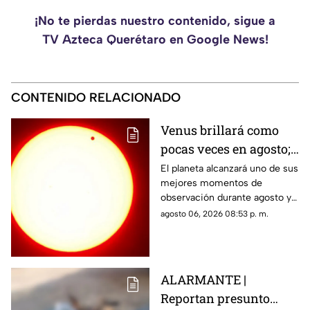
¡No te pierdas nuestro contenido, sigue a
TV Azteca Querétaro en Google News!
CONTENIDO RELACIONADO
Venus brillará como
pocas veces en agosto;
a esta hora podrás
El planeta alcanzará uno de sus
mejores momentos de
verlo durante este mes
observación durante agosto y
podrá distinguirse sin
agosto 06, 2026 08:53 p. m.
necesidad de telescopio.
ALARMANTE |
Reportan presunto