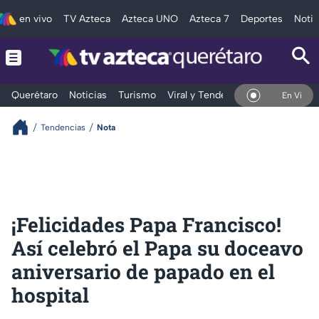
en vivo
TV Azteca
Azteca UNO
Azteca 7
Deportes
Notic
Querétaro
Noticias
Turismo
Viral y Tendencia
Clima
Depo
En Vivo
Tendencias
Nota
¡Felicidades Papa Francisco!
Así celebró el Papa su doceavo
aniversario de papado en el
hospital