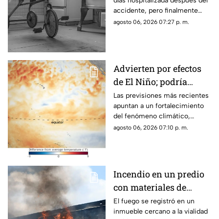
días hospitalizada después del
accidente, pero finalmente
perdió la vida a causa de una
agosto 06, 2026 07:27 p. m.
asfixia accidental.
Advierten por efectos
de El Niño; podría
alcanzar intensidad
Las previsiones más recientes
apuntan a un fortalecimiento
histórica
del fenómeno climático,
mientras varios países ya
agosto 06, 2026 07:10 p. m.
preparan acciones ante sus
posibles efectos.
Incendio en un predio
con materiales de
reciclaje provoca
El fuego se registró en un
inmueble cercano a la vialidad
afectaciones sobre la