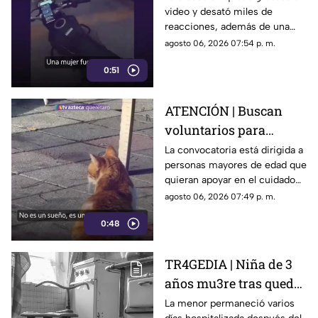
video y desató miles de
repartidor; así fue el
reacciones, además de una
momento
muestra de apoyo de
agosto 06, 2026 07:54 p. m.
repartidores hacia el
0:51
trabajador.
ATENCIÓN | Buscan
voluntarios para
cuidar gatos en una
La convocatoria está dirigida a
personas mayores de edad que
isla de Grecia
quieran apoyar en el cuidado
de gatos rescatados mientras
agosto 06, 2026 07:49 p. m.
viven temporalmente en una
0:48
isla griega.
TR4GEDIA | Niña de 3
años mu3re tras quedar
atrapada en un juguete
La menor permaneció varios