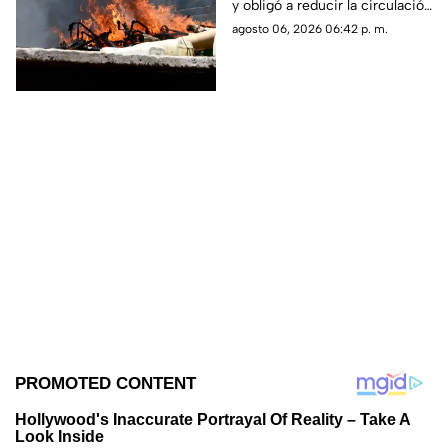
y obligó a reducir la circulación
carretera 57
mientras continúan las
agosto 06, 2026 06:42 p. m.
maniobras para sofocar las
llamas.