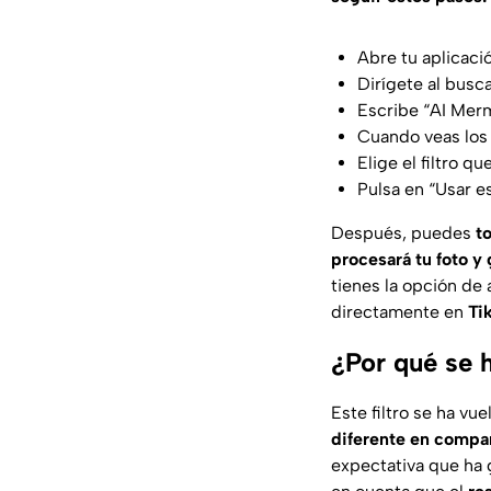
Abre tu aplicaci
Dirígete al busc
Escribe “AI Merm
Cuando veas los 
Elige el filtro qu
Pulsa en “Usar e
Después, puedes
t
procesará tu foto y
tienes la opción de 
directamente en
Ti
¿Por qué se h
Este filtro se ha vu
diferente en compara
expectativa que ha 