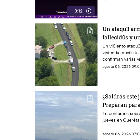
0:12
Un ataqu3 arm
fallecid0s y u
esto es lo que
Un vi0lento ataqu
vivienda movilizó a
autoridades
confirman varias v
peligro activo
agosto 06, 2026 09:0
¿Saldrás este 
Preparan para
de hasta 55% y
Te contamos sobre 
jueves en Queréta
agosto 06, 2026 07:0