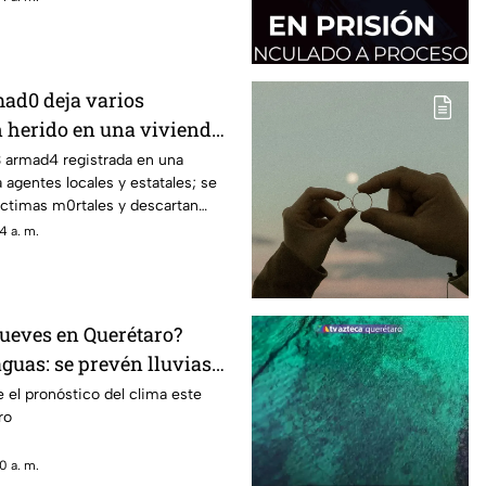
ad0 deja varios
n herido en una vivienda:
 han confirmado las
3 armad4 registrada en una
 agentes locales y estatales; se
íctimas m0rtales y descartan
4 a. m.
jueves en Querétaro?
guas: se prevén lluvias
 contraste térmico
el pronóstico del clima este
ro
0 a. m.