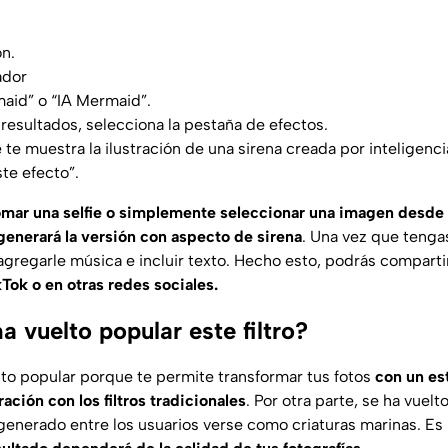
ón.
ador
aid” o “IA Mermaid”.
resultados, selecciona la pestaña de efectos.
e te muestra la ilustración de una sirena creada por inteligencia 
ste efecto”.
omar una selfie o simplemente seleccionar una imagen desde tu 
 generará la versión con aspecto de sirena
. Una vez que tenga
agregarle música e incluir texto. Hecho esto, podrás compartir
kTok o en otras redes sociales.
a vuelto popular este filtro?
elto popular porque te permite transformar tus fotos
con un est
ción con los filtros tradicionales
. Por otra parte, se ha vuelt
generado entre los usuarios verse como criaturas marinas. Es