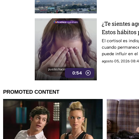
¿Te sientes a
Estos hábitos
el cortisol
El cortisol es ind
cuando permanece 
puede influir en el
diaria.
agosto 05, 2026 08:4
0:54