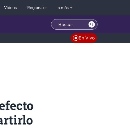
Regionales
Videos
a más +
En Vivo
efecto
rtirlo