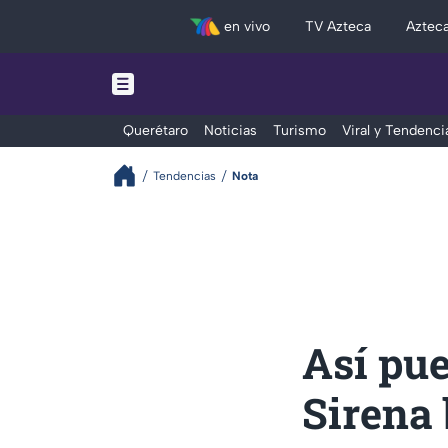
en vivo
TV Azteca
Aztec
Querétaro
Noticias
Turismo
Viral y Tendenci
Tendencias
Nota
Así pue
Sirena 