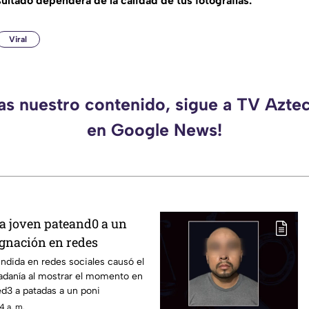
sultado dependerá de la calidad de tus fotografías.
Viral
das nuestro contenido, sigue a TV Azte
en Google News!
na joven pateand0 a un
ignación en redes
ndida en redes sociales causó el
dadanía al mostrar el momento en
d3 a patadas a un poni
4 a. m.