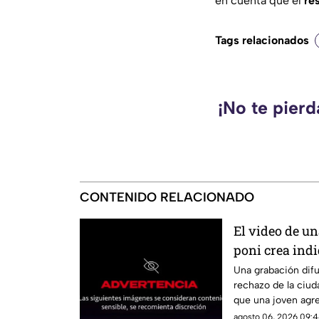
en cuenta que el
re
Tags relacionados
¡No te pier
CONTENIDO RELACIONADO
El video de u
poni crea ind
Una grabación difu
rechazo de la ciu
que una joven agre
agosto 06, 2026 09:4