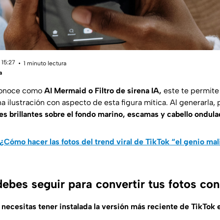
 15:27
1 minuto lectura
a
 conoce como
AI Mermaid o Filtro de sirena IA,
este te permite
na ilustración con aspecto de esta figura mítica. Al generarla, 
es brillantes sobre el fondo marino, escamas y cabello ondula
¿Cómo hacer las fotos del trend viral de TikTok “el genio ma
ebes seguir para convertir tus fotos con
o, necesitas tener instalada la versión más reciente de TikTok 