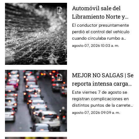
Automóvil sale del
Libramiento Norte y
termina contra un
El conductor presuntamente
perdió el control del vehículo
puesto de fresas
cuando circulaba rumbo a
Salamanca y terminó dentro de
agosto 07, 2026 10:03 a. m.
un negocio que se encontraba
abierto.
MEJOR NO SALGAS | Se
reporta intensa carga
vehicular HOY en la
Este viernes 7 de agosto se
registran complicaciones en
autopista México
distintos puntos de la carretera
Querétaro
57; toma precauciones y
agosto 07, 2026 09:09 a. m.
anticipa tu salida.