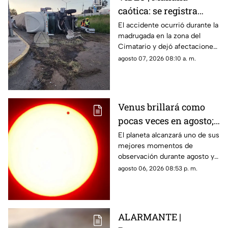
caótica: se registra
volcadura de tráiler en
El accidente ocurrió durante la
madrugada en la zona del
la carretera 57 rumbo a
Cimatario y dejó afectaciones
Celaya
en el sitio, aunque no se
agosto 07, 2026 08:10 a. m.
reportaron personas
lesionadas.
Venus brillará como
pocas veces en agosto;
a esta hora podrás
El planeta alcanzará uno de sus
mejores momentos de
verlo durante este mes
observación durante agosto y
podrá distinguirse sin
agosto 06, 2026 08:53 p. m.
necesidad de telescopio.
ALARMANTE |