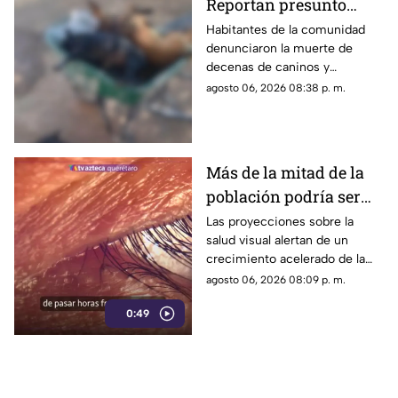
Reportan presunto
env3nen4miento de al
Habitantes de la comunidad
denunciaron la muerte de
menos 23 perros en
decenas de caninos y
esta zona de Querétaro:
solicitaron que se esclarezcan
agosto 06, 2026 08:38 p. m.
IMAGENES SENSIBLES
los hechos para identificar a
los posibles responsables.
Más de la mitad de la
población podría ser
miope en 2050;
Las proyecciones sobre la
salud visual alertan de un
especialistas advierten
crecimiento acelerado de la
las causas
miopía y señalan que pasar
agosto 06, 2026 08:09 p. m.
menos tiempo al aire libre
0:49
también influye en su
desarrollo.