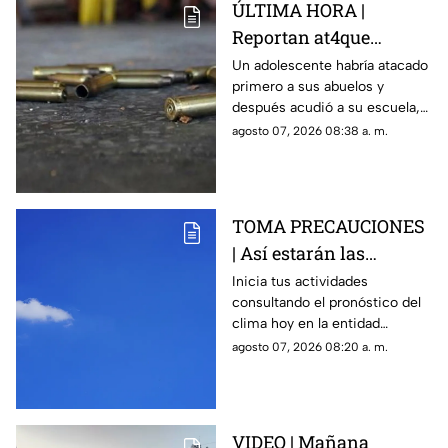
ÚLTIMA HORA |
Reportan at4que
arm4do en secundaria;
Un adolescente habría atacado
primero a sus abuelos y
reportan mu3rtos y
después acudió a su escuela,
decenas de heridos
donde abrió fuego contra
agosto 07, 2026 08:38 a. m.
(+VIDEO DELICADO)
profesores y trabajadores.
TOMA PRECAUCIONES
| Así estarán las
condiciones del clima
Inicia tus actividades
consultando el pronóstico del
HOY en Querétaro
clima hoy en la entidad
queretana y sus municipios.
agosto 07, 2026 08:20 a. m.
VIDEO | Mañana