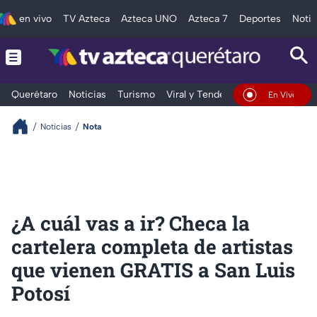
en vivo
TV Azteca
Azteca UNO
Azteca 7
Deportes
Notic
Querétaro
Noticias
Turismo
Viral y Tendencia
Clima
Depo
En Vivo
Noticias
Nota
¿A cuál vas a ir? Checa la
cartelera completa de artistas
que vienen GRATIS a San Luis
Potosí