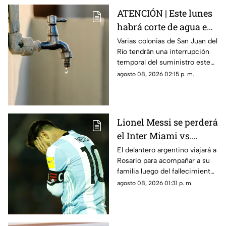
ATENCIÓN | Este lunes
habrá corte de agua en
estas cinco zonas; estás
Varias colonias de San Juan del
Río tendrán una interrupción
son las colonias
temporal del suministro este
afectadas
10 de agosto debido a trabajos
agosto 08, 2026 02:15 p. m.
en la red de agua potable.
Lionel Messi se perderá
el Inter Miami vs.
Rayados en la Leagues
El delantero argentino viajará a
Rosario para acompañar a su
Cup
familia luego del fallecimiento
de Jorge Messi, por lo que no
agosto 08, 2026 01:31 p. m.
estará disponible para el duelo
ante Monterrey.