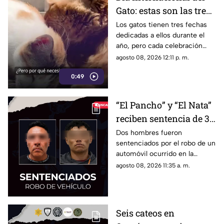
Gato: estas son las tres
fechas del año en que
Los gatos tienen tres fechas
dedicadas a ellos durante el
se celebra a los felinos
año, pero cada celebración
surgió por motivos diferentes.
agosto 08, 2026 12:11 p. m.
0:49
“El Pancho” y “El Nata”
reciben sentencia de 3
años por robar un
Dos hombres fueron
sentenciados por el robo de un
vehículo en la colonia
automóvil ocurrido en la
Fundadores III
colonia Fundadores III; ambos
agosto 08, 2026 11:35 a. m.
deberán cumplir tres años de
prisión y pagar una multa.
Seis cateos en