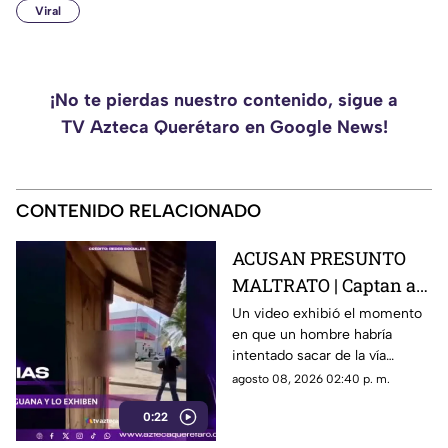
Viral
¡No te pierdas nuestro contenido, sigue a
TV Azteca Querétaro en Google News!
CONTENIDO RELACIONADO
ACUSAN PRESUNTO
MALTRATO | Captan a
repartidor cuando
Un video exhibió el momento
en que un hombre habría
intenta llevarse una
intentado sacar de la vía
iguana verde
pública a una iguana para
agosto 08, 2026 02:40 p. m.
introducirla en un camión de
0:22
reparto.