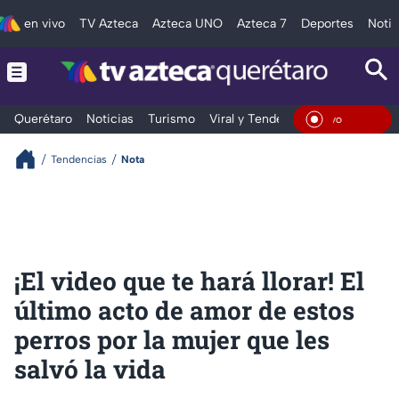
en vivo
TV Azteca
Azteca UNO
Azteca 7
Deportes
Notic
Querétaro
Noticias
Turismo
Viral y Tendencia
Clima
Depo
En Viv
Tendencias
Nota
¡El video que te hará llorar! El
último acto de amor de estos
perros por la mujer que les
salvó la vida