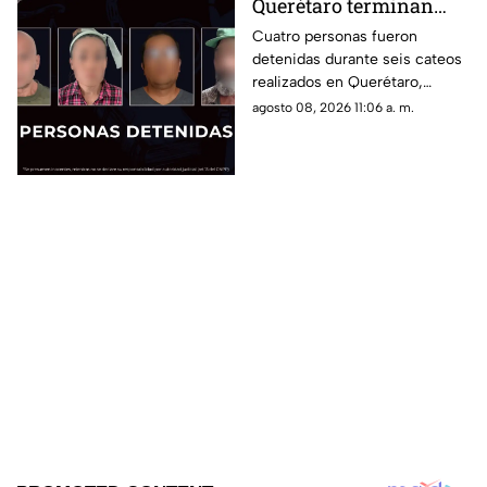
Querétaro terminan
con cuatro detenidos y
Cuatro personas fueron
detenidas durante seis cateos
el aseguramiento de
realizados en Querétaro,
presuntas dr0gas
donde también se localizaron
agosto 08, 2026 11:06 a. m.
presuntos narcóticos.