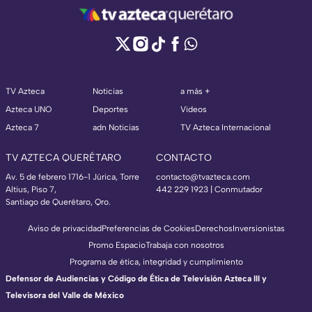
TV Azteca
Noticias
a más +
Azteca UNO
Deportes
Videos
Azteca 7
adn Noticias
TV Azteca Internacional
TV AZTECA QUERÉTARO
CONTACTO
Av. 5 de febrero 1716-1 Júrica, Torre
contacto@tvazteca.com
Altius, Piso 7,
442 229 1923 | Conmutador
Santiago de Querétaro, Qro.
Aviso de privacidad
Preferencias de Cookies
Derechos
Inversionistas
Promo Espacio
Trabaja con nosotros
Programa de ética, integridad y cumplimiento
Defensor de Audiencias y Código de Ética de Televisión Azteca III y
Televisora del Valle de México