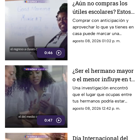
¿Aún no compras los
útiles escolares? Estos
consejos pueden
Comprar con anticipación y
aprovechar lo que ya tienes en
ayudarte a gastar
casa puede marcar una
menos
diferencia importante en el
agosto 08, 2026 01:02 p. m.
gasto del regreso a clases.
0:46
¿Ser el hermano mayor
o el menor influye en tu
salud? Esto dicen los
Una investigación encontró
que el lugar que ocupas entre
estudios
tus hermanos podría estar
relacionado con determinadas
agosto 08, 2026 12:42 p. m.
condiciones de salud a lo largo
0:47
de la vida.
Día Internacional del