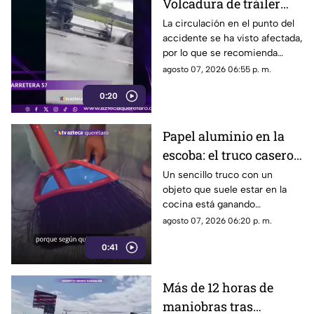
Volcadura de tráiler
colapsa este punto de la
La circulación en el punto del
accidente se ha visto afectada,
carretera 57
por lo que se recomienda
considerar tiempos de
agosto 07, 2026 06:55 p. m.
traslado.
0:20
Papel aluminio en la
escoba: el truco casero
que se volvió viral
Un sencillo truco con un
objeto que suele estar en la
cocina está ganando
popularidad entre quienes
agosto 07, 2026 06:20 p. m.
buscan facilitar las labores de
0:41
limpieza en casa.
Más de 12 horas de
maniobras tras