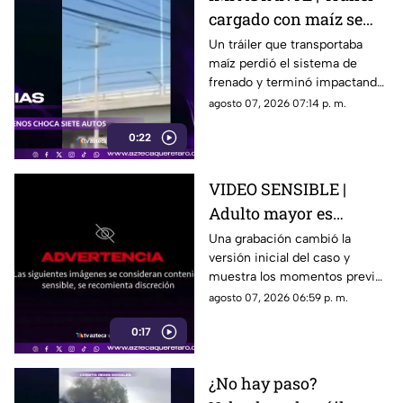
cargado con maíz se
queda sin frenos y
Un tráiler que transportaba
maíz perdió el sistema de
embiste a siete
frenado y terminó impactando
vehículos
a siete vehículos que
agosto 07, 2026 07:14 p. m.
permanecían detenidos ante
0:22
un semáforo.
VIDEO SENSIBLE |
Adulto mayor es
atropell4do por tráiler;
Una grabación cambió la
versión inicial del caso y
fue empujado antes de
muestra los momentos previos
m0rir
al atropellamiento ocurrido en
agosto 07, 2026 06:59 p. m.
la colonia Victoria.
0:17
¿No hay paso?