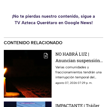
¡No te pierdas nuestro contenido, sigue a
TV Azteca Querétaro en Google News!
CONTENIDO RELACIONADO
NO HABRÁ LUZ |
Anuncian suspensión
del suministro eléctrico
Varias comunidades y
fraccionamientos tendrán una
en Querétaro; estás
interrupción temporal del
serán las zonas
servicio eléctrico durante
agosto 07, 2026 07:29 p. m.
afectadas
ocho horas este sábado 8 de
agosto.
IMPACTANTE | Tráiler