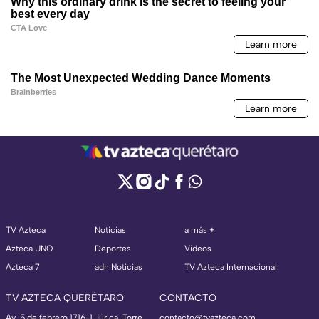
TV Azteca
Noticias
a más +
Azteca UNO
Deportes
Videos
Azteca 7
adn Noticias
TV Azteca Internacional
TV AZTECA QUERÉTARO
CONTACTO
Av. 5 de febrero 1716-1 Júrica, Torre
contacto@tvazteca.com