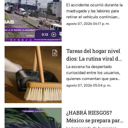
volcadura de unidad
El accidente ocurrió durante la
madrugada y las labores para
pesada en la carretera
retirar el vehículo continúan
57
desde hace más de 12 horas en
agosto 07, 2026 06:17 p. m.
este tramo de la carretera 57.
0:13
Tareas del hogar nivel
dios: La rutina viral de
esta mamá para la
La escena ha despertado
curiosidad entre los usuarios,
limpieza el techo
quienes comentan que para
algunas personas ningún
agosto 07, 2026 05:04 p. m.
espacio queda fuera de la
rutina de limpieza
¿HABRÁ RIESGOS?
México se prepara para