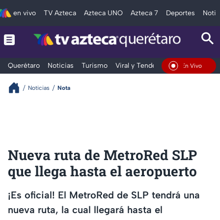
en vivo
TV Azteca
Azteca UNO
Azteca 7
Deportes
Notic
Querétaro
Noticias
Turismo
Viral y Tendencia
Clima
Depo
En Vivo
Noticias
Nota
Nueva ruta de MetroRed SLP
que llega hasta el aeropuerto
¡Es oficial! El MetroRed de SLP tendrá una
nueva ruta, la cual llegará hasta el