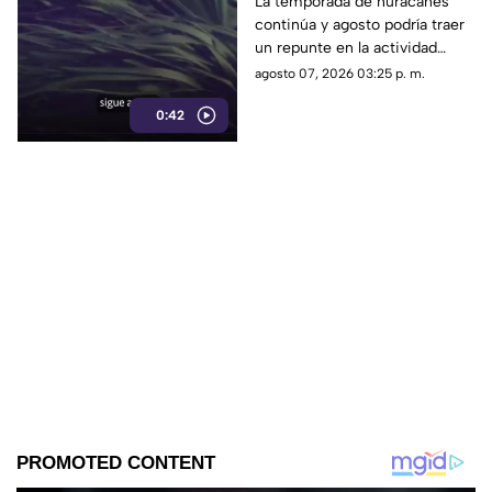
otro posible ciclón
La temporada de huracanes
continúa y agosto podría traer
tropical; esta sería la
un repunte en la actividad
fecha
tropical; estos son los
agosto 07, 2026 03:25 p. m.
nombres que siguen en las
0:42
listas oficiales.