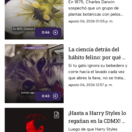
siglo y medio más
En 1875, Charles Darwin
sospechó que un grupo de
tarde: hallan rara
plantas botánicas con pelos
planta carnívora
pegajosos alimentaba su
agosto 06, 2026 01:05 p. m.
organismo con insectos
0:46
La ciencia detrás del
hábito felino: por qué el
agua en movimiento
Si tu gato ignora su bebedero y
corre hacia el lavado cada vez
del grifo es irresistible
que abres la llave, no se trata
para los gatos
de un capricho
agosto 06, 2026 12:57 p. m.
0:43
¡Hasta a Harry Styles lo
regañan en la CDMX! El
Metrobús aprovechó
Luego de que Harry Styles