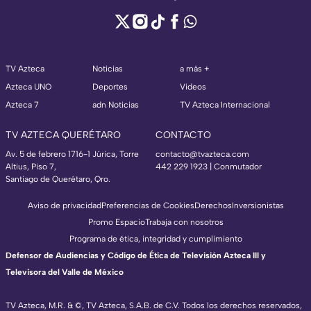
TV Azteca
Noticias
a más +
Azteca UNO
Deportes
Videos
Azteca 7
adn Noticias
TV Azteca Internacional
TV AZTECA QUERÉTARO
CONTACTO
Av. 5 de febrero 1716-1 Júrica, Torre
contacto@tvazteca.com
Altius, Piso 7,
442 229 1923 | Conmutador
Santiago de Querétaro, Qro.
Aviso de privacidad
Preferencias de Cookies
Derechos
Inversionistas
Promo Espacio
Trabaja con nosotros
Programa de ética, integridad y cumplimiento
Defensor de Audiencias y Código de Ética de Televisión Azteca III y
Televisora del Valle de México
TV Azteca, M.R. & ©, TV Azteca, S.A.B. de C.V. Todos los derechos reservados,