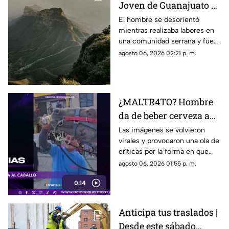
Joven de Guanajuato es
encontrado en la Sierra
El hombre se desorientó
mientras realizaba labores en
Gorda de Querétaro
una comunidad serrana y fue
encontrado durante la noche
agosto 06, 2026 02:21 p. m.
sin presentar lesiones.
¿MALTR4TO? Hombre
da de beber cerveza a
caballo tras desfile; así
Las imágenes se volvieron
virales y provocaron una ola de
reaccionó el animal
críticas por la forma en que
fue tratado el animal al
agosto 06, 2026 01:55 p. m.
terminar un recorrido.
0:14
Anticipa tus traslados |
Desde este sábado