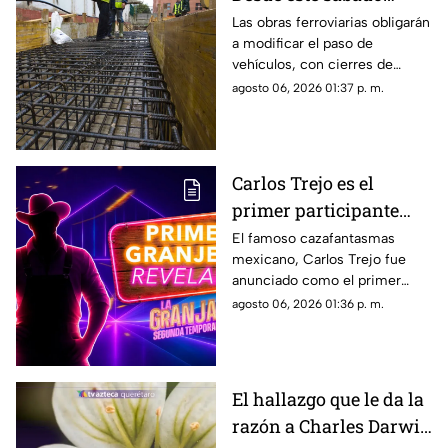
cambiará por completo
Las obras ferroviarias obligarán
a modificar el paso de
la circulación en
vehículos, con cierres de
Bernardo Quintana
carriles y circulación en
agosto 06, 2026 01:37 p. m.
contraflujo.
Carlos Trejo es el
primer participante
confirmado para la
El famoso cazafantasmas
mexicano, Carlos Trejo fue
segunda temporada de
anunciado como el primer
'La Granja VIP’
granjero oficial del reality show
agosto 06, 2026 01:36 p. m.
El hallazgo que le da la
razón a Charles Darwin