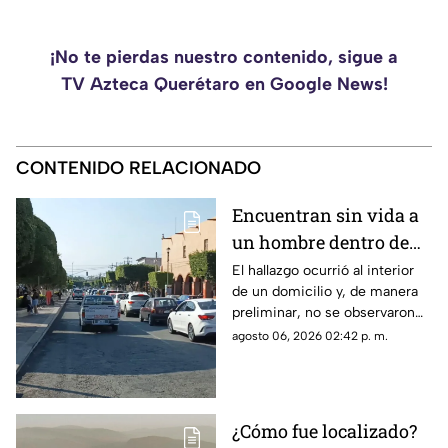
¡No te pierdas nuestro contenido, sigue a
TV Azteca Querétaro en Google News!
CONTENIDO RELACIONADO
Encuentran sin vida a
un hombre dentro de
una casa en esta zona
El hallazgo ocurrió al interior
de un domicilio y, de manera
de Querétaro
preliminar, no se observaron
huellas de violencia en el
agosto 06, 2026 02:42 p. m.
cuerpo.
¿Cómo fue localizado?