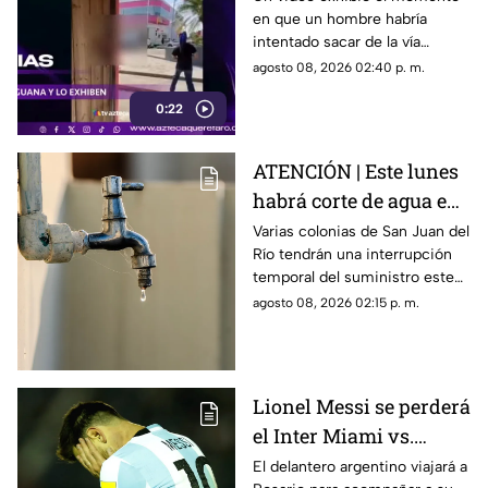
en que un hombre habría
intenta llevarse una
intentado sacar de la vía
iguana verde
pública a una iguana para
agosto 08, 2026 02:40 p. m.
introducirla en un camión de
0:22
reparto.
ATENCIÓN | Este lunes
habrá corte de agua en
estas cinco zonas; estás
Varias colonias de San Juan del
Río tendrán una interrupción
son las colonias
temporal del suministro este
afectadas
10 de agosto debido a trabajos
agosto 08, 2026 02:15 p. m.
en la red de agua potable.
Lionel Messi se perderá
el Inter Miami vs.
Rayados en la Leagues
El delantero argentino viajará a