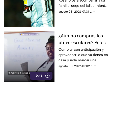
Rosario para acompañar a su
Cup
familia luego del fallecimiento
de Jorge Messi, por lo que no
agosto 08, 2026 01:31 p. m.
estará disponible para el duelo
ante Monterrey.
¿Aún no compras los
útiles escolares? Estos
consejos pueden
Comprar con anticipación y
aprovechar lo que ya tienes en
ayudarte a gastar
casa puede marcar una
menos
diferencia importante en el
agosto 08, 2026 01:02 p. m.
gasto del regreso a clases.
0:46