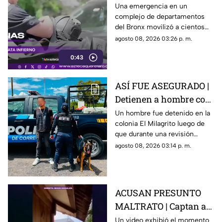
Nueva York deja un
Una emergencia en un
complejo de departamentos
mu3rto y 14 heridos
del Bronx movilizó a cientos
de bomberos y dejó víctimas
agosto 08, 2026 03:26 p. m.
entre residentes y personal de
0:43
emergencia.
ASÍ FUE ASEGURADO |
Detienen a hombre con
un arma artesanal y
Un hombre fue detenido en la
colonia El Milagrito luego de
llaves limadas
que durante una revisión
preventiva le encontraran un
agosto 08, 2026 03:14 p. m.
arma de fuego de fabricación
artesanal y llaves limadas.
ACUSAN PRESUNTO
MALTRATO | Captan a
repartidor cuando
Un video exhibió el momento