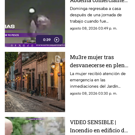
Abuelita comerciante
es as3sin4da en Puebla
Dominga regresaba a casa
después de una jornada de
por 90 pesos
trabajo cuando fue
interceptada por un hombre
agosto 08, 2026 03:49 p. m.
que presuntamente le quitó el
0:39
dinero que llevaba.
Mu3re mujer tras
desvanecerse en plena
vía pública en el Centro
La mujer recibió atención de
emergencia en las
Histórico de Querétaro
inmediaciones del Jardín
Corregidora, pero los
agosto 08, 2026 03:30 p. m.
paramédicos confirmaron que
ya no contaba con signos
vitales.
VIDEO SENSIBLE |
Incendio en edificio de