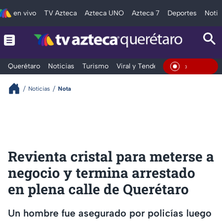
en vivo
TV Azteca
Azteca UNO
Azteca 7
Deportes
Notic
Querétaro
Noticias
Turismo
Viral y Tendencia
Clima
Depo
En Vivo
Noticias
Nota
Revienta cristal para meterse a
negocio y termina arrestado
en plena calle de Querétaro
Un hombre fue asegurado por policías luego