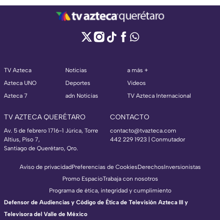
TV Azteca
Noticias
a más +
Azteca UNO
Deportes
Videos
Azteca 7
adn Noticias
TV Azteca Internacional
TV AZTECA QUERÉTARO
CONTACTO
Av. 5 de febrero 1716-1 Júrica, Torre
contacto@tvazteca.com
Altius, Piso 7,
442 229 1923 | Conmutador
Santiago de Querétaro, Qro.
Aviso de privacidad
Preferencias de Cookies
Derechos
Inversionistas
Promo Espacio
Trabaja con nosotros
Programa de ética, integridad y cumplimiento
Defensor de Audiencias y Código de Ética de Televisión Azteca III y
Televisora del Valle de México