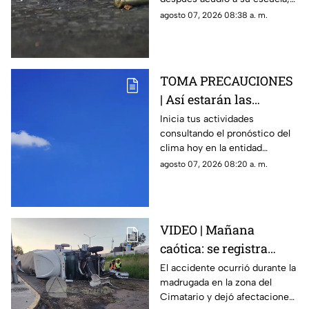
decenas de heridos
donde abrió fuego contra
agosto 07, 2026 08:38 a. m.
(+VIDEO DELICADO)
profesores y trabajadores.
TOMA PRECAUCIONES
| Así estarán las
condiciones del clima
Inicia tus actividades
consultando el pronóstico del
HOY en Querétaro
clima hoy en la entidad
queretana y sus municipios.
agosto 07, 2026 08:20 a. m.
VIDEO | Mañana
caótica: se registra
volcadura de tráiler en
El accidente ocurrió durante la
madrugada en la zona del
la carretera 57 rumbo a
Cimatario y dejó afectaciones
Celaya