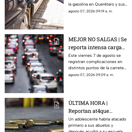
la gasolina en Querétaro y sus
municipios.
agosto 07, 2026 09:19 a. m.
MEJOR NO SALGAS | Se
reporta intensa carga
vehicular HOY en la
Este viernes 7 de agosto se
registran complicaciones en
autopista México
distintos puntos de la carretera
Querétaro
57; toma precauciones y
agosto 07, 2026 09:09 a. m.
anticipa tu salida.
ÚLTIMA HORA |
Reportan at4que
arm4do en secundaria;
Un adolescente habría atacado
primero a sus abuelos y
reportan mu3rtos y
después acudió a su escuela,