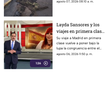
en el sitio, aunque no se
agosto 07, 2026 08:10 a. m.
reportaron personas
lesionadas.
Layda Sansores y los
viajes en primera clase
que reavivan el debate
Su viaje a Madrid en primera
clase vuelve a poner bajo la
sobre la austeridad
lupa la congruencia entre el
discurso de austeridad
agosto 06, 2026 11:50 p. m.
promovido por Morena y las
1:26
acciones de algunos de sus
representantes