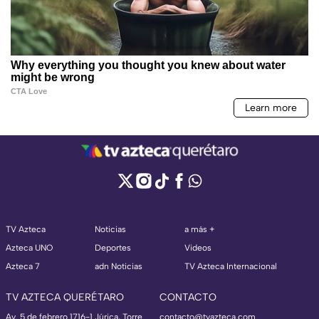
TV Azteca
Noticias
a más +
Azteca UNO
Deportes
Videos
Azteca 7
adn Noticias
TV Azteca Internacional
TV AZTECA QUERÉTARO
CONTACTO
Av. 5 de febrero 1716-1 Júrica, Torre
contacto@tvazteca.com