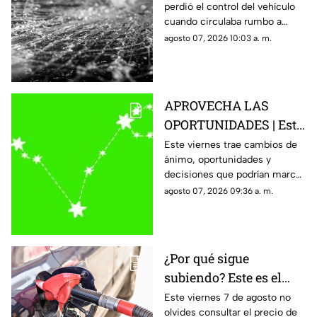
perdió el control del vehículo
puesto de fresas
cuando circulaba rumbo a
Salamanca y terminó dentro de
agosto 07, 2026 10:03 a. m.
un negocio que se encontraba
abierto.
APROVECHA LAS
OPORTUNIDADES | Este
es el horóscopo de hoy
Este viernes trae cambios de
ánimo, oportunidades y
viernes 7 de agosto
decisiones que podrían marcar
el rumbo del fin de semana.
agosto 07, 2026 09:36 a. m.
¿Por qué sigue
subiendo? Este es el
precio de la gasolina
Este viernes 7 de agosto no
olvides consultar el precio de
HOY en Querétaro