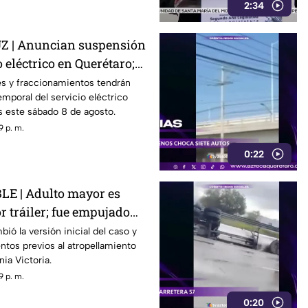
2:34
 | Anuncian suspensión
 eléctrico en Querétaro;
s zonas afectadas
s y fraccionamientos tendrán
emporal del servicio eléctrico
s este sábado 8 de agosto.
9 p. m.
0:22
E | Adulto mayor es
r tráiler; fue empujado
r
ió la versión inicial del caso y
tos previos al atropellamiento
nia Victoria.
9 p. m.
0:20