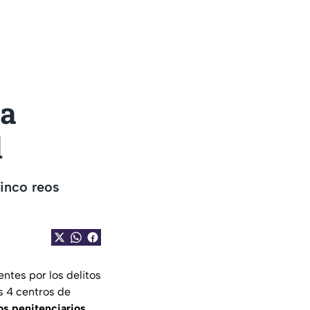
 a
d
inco reos
entes por los delitos
s 4 centros de
os penitenciarios