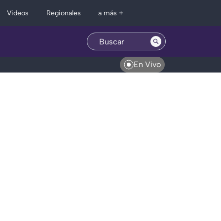
Regionales
Videos
a más +
En Vivo