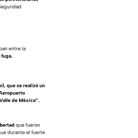
 Seguridad
ban entre la
 fuga.
l, que se realizó un
l Aeropuerto
 Valle de México”.
ibertad
que fueron
ue durante el fuerte