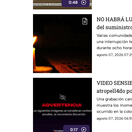
0:48
NO HABRÁ LUZ
del suministro
estás serán la
Varias comunidade
una interrupción t
durante ocho hora
agosto 07, 2026 07:2
VIDEO SENSIBL
atropell4do po
antes de m0ri
Una grabación camb
muestra los momen
ocurrido en la colo
agosto 07, 2026 06:5
0:17