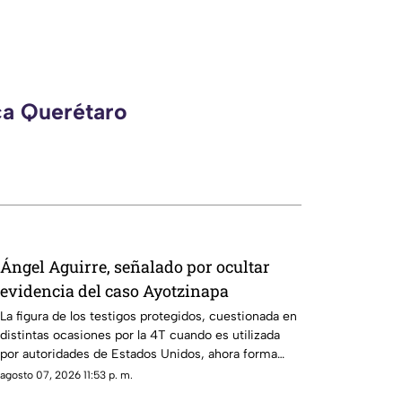
ca Querétaro
Ángel Aguirre, señalado por ocultar
evidencia del caso Ayotzinapa
La figura de los testigos protegidos, cuestionada en
distintas ocasiones por la 4T cuando es utilizada
por autoridades de Estados Unidos, ahora forma
parte de los elementos de la investigación contra el
agosto 07, 2026 11:53 p. m.
exgobernador