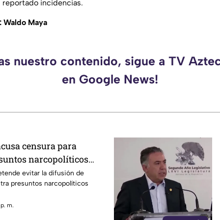
n reportado incidencias.
: Waldo Maya
das nuestro contenido, sigue a TV Azte
en Google News!
acusa censura para
suntos narcopolíticos
la 4T
tende evitar la difusión de
ra presuntos narcopolíticos
 p. m.