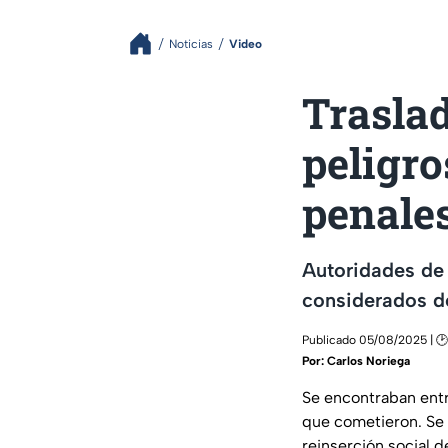
Noticias
Video
Traslad
peligro
penale
Autoridades de 
considerados de
Publicado 05/08/2025 | 🕑
Por:
Carlos Noriega
Se encontraban entre
que cometieron. Se 
reinserción social d