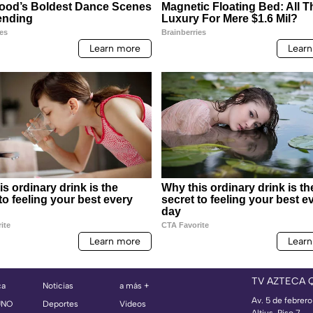
TV AZTECA 
ca
Noticias
a más +
Av. 5 de febrero
UNO
Deportes
Videos