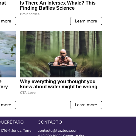
QUERÉTARO
CONTACTO
 1716-1 Júrica, Torre
contacto@tvazteca.com