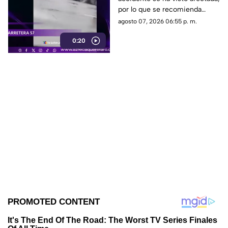
carretera 57
por lo que se recomienda
considerar tiempos de
agosto 07, 2026 06:55 p. m.
traslado.
0:20