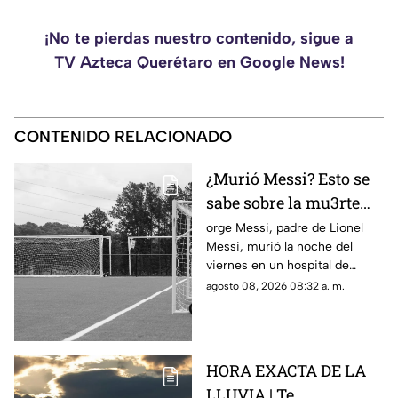
¡No te pierdas nuestro contenido, sigue a
TV Azteca Querétaro en Google News!
CONTENIDO RELACIONADO
¿Murió Messi? Esto se
sabe sobre la mu3rte
del argentino
orge Messi, padre de Lionel
Messi, murió la noche del
viernes en un hospital de
Rosario, Argentina.
agosto 08, 2026 08:32 a. m.
HORA EXACTA DE LA
LLUVIA | Te