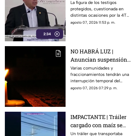
evidencia del caso
La figura de los testigos
protegidos, cuestionada en
Ayotzinapa
distintas ocasiones por la 4T
cuando es utilizada por
agosto 07, 2026 11:53 p. m.
autoridades de Estados
2:34
Unidos, ahora forma parte de
los elementos de la
investigación contra el
NO HABRÁ LUZ |
exgobernador
Anuncian suspensión
del suministro eléctrico
Varias comunidades y
fraccionamientos tendrán una
en Querétaro; estás
interrupción temporal del
serán las zonas
servicio eléctrico durante
agosto 07, 2026 07:29 p. m.
afectadas
ocho horas este sábado 8 de
agosto.
IMPACTANTE | Tráiler
cargado con maíz se
queda sin frenos y
Un tráiler que transportaba