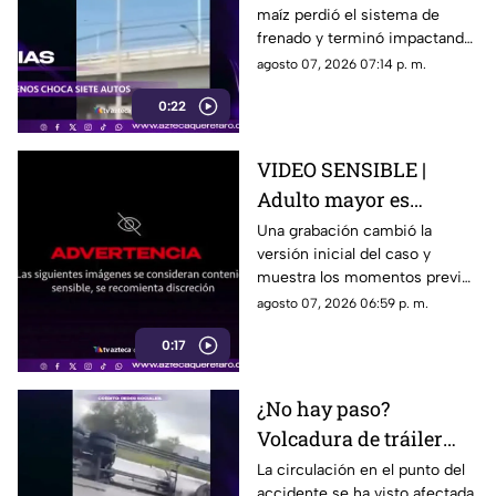
maíz perdió el sistema de
embiste a siete
frenado y terminó impactando
vehículos
a siete vehículos que
agosto 07, 2026 07:14 p. m.
permanecían detenidos ante
0:22
un semáforo.
VIDEO SENSIBLE |
Adulto mayor es
atropell4do por tráiler;
Una grabación cambió la
versión inicial del caso y
fue empujado antes de
muestra los momentos previos
m0rir
al atropellamiento ocurrido en
agosto 07, 2026 06:59 p. m.
la colonia Victoria.
0:17
¿No hay paso?
Volcadura de tráiler
colapsa este punto de la
La circulación en el punto del
accidente se ha visto afectada,