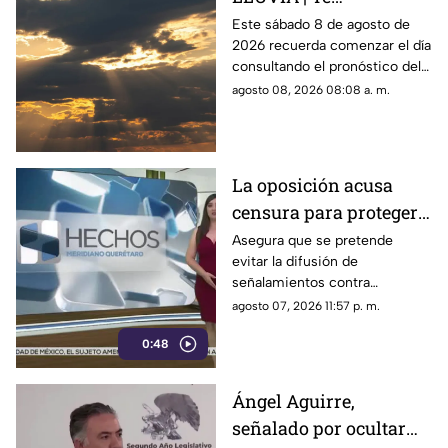
compartimos el
Este sábado 8 de agosto de
2026 recuerda comenzar el día
pronóstico del clima
consultando el pronóstico del
HOY en Querétaro
clima en Querétaro.
agosto 08, 2026 08:08 a. m.
La oposición acusa
censura para proteger a
presuntos
Asegura que se pretende
evitar la difusión de
narcopolíticos
señalamientos contra
vinculados a la 4T
presuntos narcopolíticos
agosto 07, 2026 11:57 p. m.
vinculados a la 4T
0:48
Ángel Aguirre,
señalado por ocultar