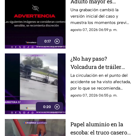
Adulto mayor es
atropell4do por tráiler;
Una grabación cambió la
versión inicial del caso y
fue empujado antes de
muestra los momentos previos
m0rir
al atropellamiento ocurrido en
agosto 07, 2026 06:59 p. m.
la colonia Victoria.
0:17
¿No hay paso?
Volcadura de tráiler
colapsa este punto de la
La circulación en el punto del
accidente se ha visto afectada,
carretera 57
por lo que se recomienda
considerar tiempos de
agosto 07, 2026 06:55 p. m.
traslado.
0:20
Papel aluminio en la
escoba: el truco casero