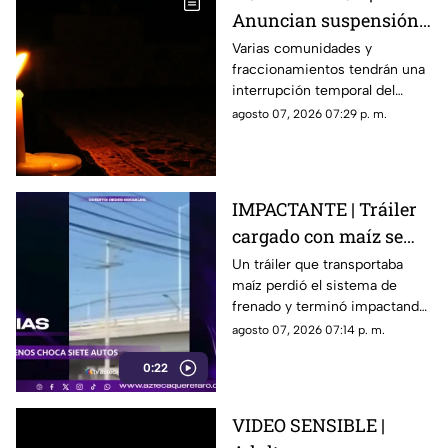
exgobernador
Anuncian suspensión
del suministro eléctrico
Varias comunidades y
fraccionamientos tendrán una
en Querétaro; estás
interrupción temporal del
serán las zonas
servicio eléctrico durante
agosto 07, 2026 07:29 p. m.
afectadas
ocho horas este sábado 8 de
agosto.
IMPACTANTE | Tráiler
cargado con maíz se
queda sin frenos y
Un tráiler que transportaba
maíz perdió el sistema de
embiste a siete
frenado y terminó impactando
vehículos
a siete vehículos que
agosto 07, 2026 07:14 p. m.
permanecían detenidos ante
0:22
un semáforo.
VIDEO SENSIBLE |