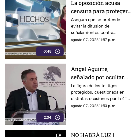
La oposición acusa
censura para proteger a
presuntos
Asegura que se pretende
evitar la difusión de
narcopolíticos
señalamientos contra
vinculados a la 4T
presuntos narcopolíticos
agosto 07, 2026 11:57 p. m.
vinculados a la 4T
0:48
Ángel Aguirre,
señalado por ocultar
evidencia del caso
La figura de los testigos
protegidos, cuestionada en
Ayotzinapa
distintas ocasiones por la 4T
cuando es utilizada por
agosto 07, 2026 11:53 p. m.
autoridades de Estados
2:34
Unidos, ahora forma parte de
los elementos de la
investigación contra el
NO HABRÁ LUZ |