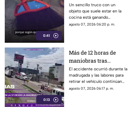
que se volvió viral
Un sencillo truco con un
objeto que suele estar en la
cocina está ganando
popularidad entre quienes
agosto 07, 2026 06:20 p. m.
buscan facilitar las labores de
0:41
limpieza en casa.
Más de 12 horas de
maniobras tras
volcadura de unidad
El accidente ocurrió durante la
madrugada y las labores para
pesada en la carretera
retirar el vehículo continúan
57
desde hace más de 12 horas en
agosto 07, 2026 06:17 p. m.
este tramo de la carretera 57.
0:13