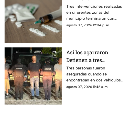
Tres personas son
Tres intervenciones realizadas
en diferentes zonas del
detenidas en posesión
municipio terminaron con
de estas sustancia en El
personas aseguradas y
agosto 07, 2026 12:04 p. m.
Marqués
sustancias que serán
analizadas por las autoridades.
Así los agarraron |
Detienen a tres
personas en Huimilpan
Tres personas fueron
aseguradas cuando se
tras localizar presuntas
encontraban en dos vehículos;
sustancias ilegales
durante la intervención fueron
agosto 07, 2026 11:46 a. m.
encontradas diversas
sustancias.