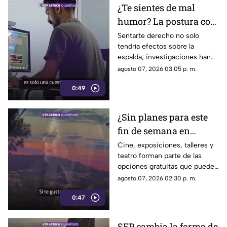
¿Te sientes de mal
humor? La postura con
la que pasas el día
Sentarte derecho no solo
tendría efectos sobre la
podría influir
espalda; investigaciones han
encontrado una posible
agosto 07, 2026 03:05 p. m.
relación entre la postura, las
0:49
emociones y la manera de
tomar decisiones.
¿Sin planes para este
fin de semana en
Querétaro? No te
Cine, exposiciones, talleres y
teatro forman parte de las
puedes perder estas
opciones gratuitas que puedes
actividades
encontrar este fin de semana
agosto 07, 2026 02:30 p. m.
GRATUITAS
en distintos puntos de
0:47
Querétaro.
SEP cambia la forma de