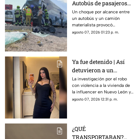
Autobús de pasajeros
sufr3 aparatoso choque
Un choque por alcance entre
un autobús y un camión
en la carretera 57
materialista provocó
afectaciones en la carretera
agosto 07, 2026 01:23 p. m.
57; el conductor de una de las
unidades quedó prensado.
Ya fue detenido | Así
detuvieron a un
presunto responsable
La investigación por el robo
con violencia a la vivienda de
del robo a la casa de
la influencer en Nuevo León ya
Karely Ruiz
tiene a un primer detenido.
agosto 07, 2026 12:31 p. m.
¿QUÉ
TRANSPORTABAN?