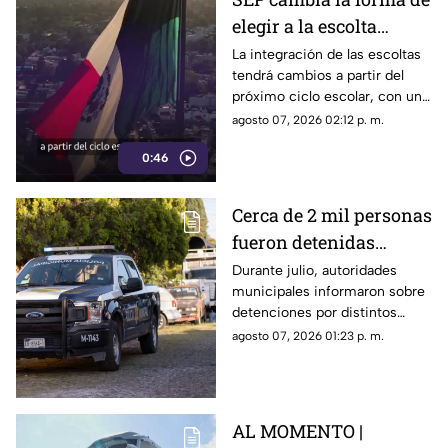
elegir a la escolta
escolar para el ciclo
La integración de las escoltas
tendrá cambios a partir del
2026-2027
próximo ciclo escolar, con un
modelo que busca ampliar la
agosto 07, 2026 02:12 p. m.
participación de estudiantes.
0:46
Cerca de 2 mil personas
fueron detenidas
durante Julio en
Durante julio, autoridades
municipales informaron sobre
Querétaro; estos fueron
detenciones por distintos
los principales motivos
delitos y faltas administrativas.
agosto 07, 2026 01:23 p. m.
AL MOMENTO |