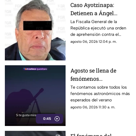
Caso Ayotzinapa:
Detienen a Ángel
Aguirre, exgobernador
La Fiscalía General de la
República ejecutó una orden
de Guerrero
de aprehensión contra el
exmandatario de Guerrero por
agosto 06, 2026 12:04 p. m.
su presunta participación en el
caso de Ayotzinapa
Agosto se llena de
fenómenos
astronómicos: las
Te contamos sobre todos los
fenómenos astronómicos más
fechas para verlos
esperados del verano
gratis desde Querétaro
agosto 06, 2026 11:30 a. m.
0:45