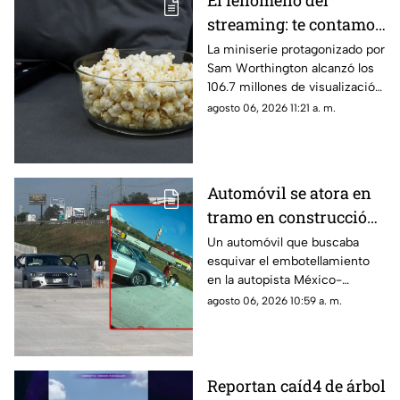
El fenómeno del
streaming: te contamos
de qué miniserie se
La miniserie protagonizado por
Sam Worthington alcanzó los
trata y por qué está
106.7 millones de visualización
atrapando a millones
en solo 46 días
agosto 06, 2026 11:21 a. m.
Automóvil se atora en
tramo en construcción
de la México-Querétaro
Un automóvil que buscaba
esquivar el embotellamiento
en la autopista México-
Querétaro ingresó a un sector
agosto 06, 2026 10:59 a. m.
en construcción y terminó
atascado
Reportan caíd4 de árbol