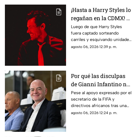
¡Hasta a Harry Styles lo
regañan en la CDMX! El
Metrobús aprovechó
Luego de que Harry Styles
fuera captado sorteando
que el cantante salió a
carriles y esquivando unidades
correr por Reforma
de transporte durante sus
agosto 06, 2026 12:39 p. m.
para darle un consejo
rutinas de ejercicio por Paseo
vial
de la Reforma, el organismo
pidió respetar las reglas viales
Por qué las disculpas
de Gianni Infantino no
lograron frenar el
Pese al apoyo expresado por el
secretario de la FIFA y
posicionamiento de la
directivos africanos tras una
UEFA
reunión de emergencia, la
agosto 06, 2026 12:24 p. m.
UEFA y diversas figuras
ratificaron su rechazo a la
gestión de Gianni Infantino