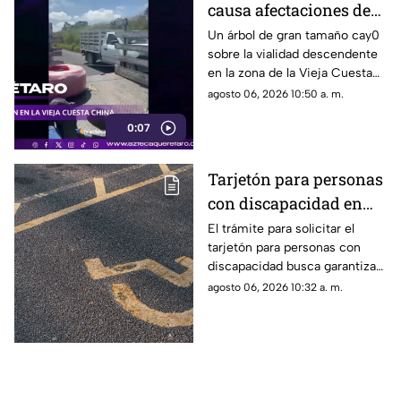
causa afectaciones de
circulación en la Vieja
Un árbol de gran tamaño cay0
sobre la vialidad descendente
Cuesta China
en la zona de la Vieja Cuesta
China
agosto 06, 2026 10:50 a. m.
0:07
Tarjetón para personas
con discapacidad en
Querétaro: la guía
El trámite para solicitar el
tarjetón para personas con
completa para
discapacidad busca garantizar
solicitarlo este año
el derecho a una movilidad
agosto 06, 2026 10:32 a. m.
incluyente y segura