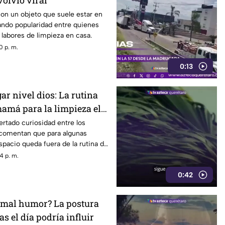
volvió viral
con un objeto que suele estar en
ando popularidad entre quienes
s labores de limpieza en casa.
0 p. m.
0:13
ar nivel dios: La rutina
mamá para la limpieza el
rtado curiosidad entre los
 comentan que para algunas
pacio queda fuera de la rutina de
4 p. m.
0:42
e mal humor? La postura
as el día podría influir