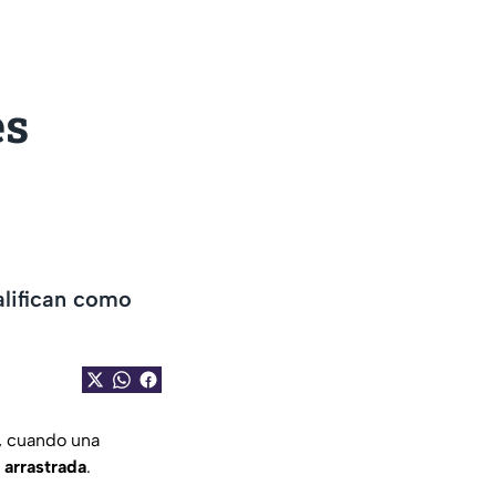
es
alifican como
, cuando una
r arrastrada
.