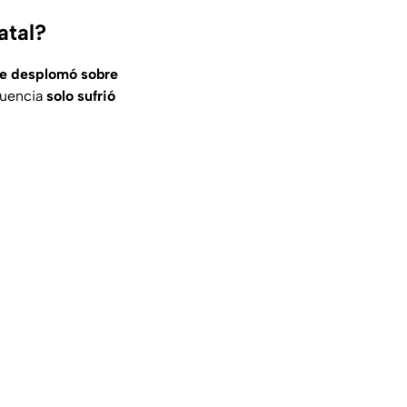
atal?
se desplomó sobre
cuencia
solo sufrió