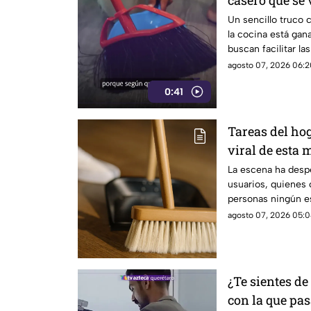
casero que se 
Un sencillo truco 
la cocina está gan
buscan facilitar la
agosto 07, 2026 06:2
0:41
Tareas del hog
viral de esta 
techo
La escena ha despe
usuarios, quienes
personas ningún es
limpieza
agosto 07, 2026 05:0
¿Te sientes d
con la que pas