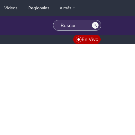
Regionales
Videos
a más +
En Vivo