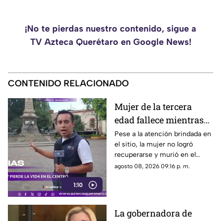
¡No te pierdas nuestro contenido, sigue a
TV Azteca Querétaro en Google News!
CONTENIDO RELACIONADO
Mujer de la tercera
edad fallece mientras
caminaba por el Centro
Pese a la atención brindada en
el sitio, la mujer no logró
de Querétaro
recuperarse y murió en el
lugar.
agosto 08, 2026 09:16 p. m.
1:10
La gobernadora de