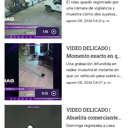
hombres enc4ñonan a
El robo quedó registrado por
una cámara de vigilancia y
conductor y se llevan
muestra cómo dos sujetos
su camioneta
obligaron a un conductor y a
agosto 08, 2026 04:21 p. m.
su acompañante a bajar del
1:18
vehículo.
VIDEO DELICADO |
Momento exacto en que
camioneta atropella a
Una grabación difundida en
redes muestra el instante en
un perro y conductor
que un vehículo pasa sobre un
escapa
perro y continúa su camino sin
agosto 08, 2026 04:07 p. m.
detenerse.
0:12
VIDEO DELICADO |
Abuelita comerciante
es as3sin4da en Puebla
Dominga regresaba a casa