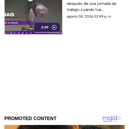
después de una jornada de
por 90 pesos
trabajo cuando fue
interceptada por un hombre
agosto 08, 2026 03:49 p. m.
que presuntamente le quitó el
0:39
dinero que llevaba.