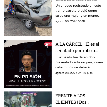
deja una mujer y un
Un choque registrado en este
tramo carretero dejó como
niño mu3rtos en San
saldo una mujer y un menor
Juan del Río
sin vida, además de una
agosto 08, 2026 06:31 p. m.
persona lesionada.
A LA CÁRCEL | Él es el
señalado por robo a
una casa en Santa Rosa
El acusado fue detenido y
presentado ante un juez, quien
Jáuregui
determinó que deberá
permanecer en prisión
agosto 08, 2026 04:40 p. m.
preventiva mientras avanza la
investigación.
FRENTE A LOS
CLIENTES | Dos