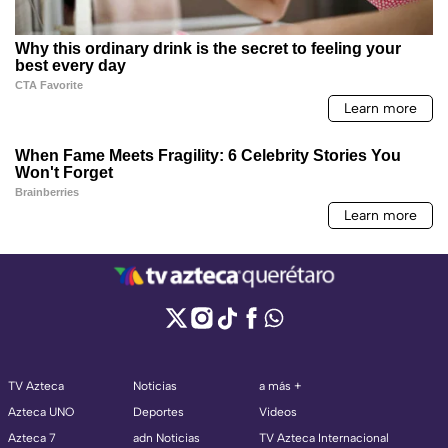
TV Azteca
Noticias
a más +
Azteca UNO
Deportes
Videos
Azteca 7
adn Noticias
TV Azteca Internacional