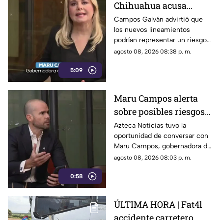
Chihuahua acusa
posible censura
Campos Galván advirtió que
los nuevos lineamientos
impulsada desde el
podrían representar un riesgo
Gobierno Federal
para la libertad de expresión
agosto 08, 2026 08:38 p. m.
5:09
Maru Campos alerta
sobre posibles riesgos
para la libertad de
Azteca Noticias tuvo la
oportunidad de conversar con
expresión
Maru Campos, gobernadora de
Chihuahua, quien habló sobre
agosto 08, 2026 08:03 p. m.
los nuevos lineamientos que,
0:58
de acuerdo con su postura,
podrían representar un riesgo
para la libertad de expresión
ÚLTIMA HORA | Fat4l
accidente carretero