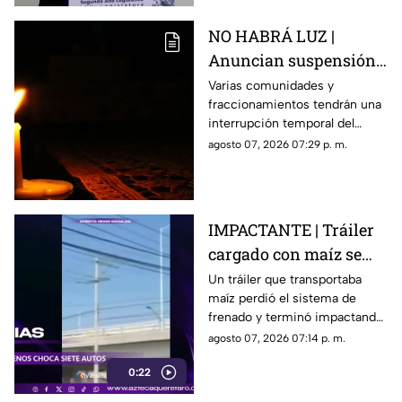
los elementos de la
investigación contra el
NO HABRÁ LUZ |
exgobernador
Anuncian suspensión
del suministro eléctrico
Varias comunidades y
fraccionamientos tendrán una
en Querétaro; estás
interrupción temporal del
serán las zonas
servicio eléctrico durante
agosto 07, 2026 07:29 p. m.
afectadas
ocho horas este sábado 8 de
agosto.
IMPACTANTE | Tráiler
cargado con maíz se
queda sin frenos y
Un tráiler que transportaba
maíz perdió el sistema de
embiste a siete
frenado y terminó impactando
vehículos
a siete vehículos que
agosto 07, 2026 07:14 p. m.
permanecían detenidos ante
0:22
un semáforo.