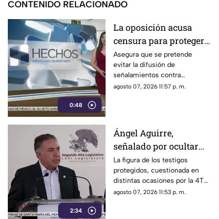
CONTENIDO RELACIONADO
La oposición acusa
censura para proteger a
presuntos
Asegura que se pretende
evitar la difusión de
narcopolíticos
señalamientos contra
vinculados a la 4T
presuntos narcopolíticos
agosto 07, 2026 11:57 p. m.
vinculados a la 4T
0:48
Ángel Aguirre,
señalado por ocultar
evidencia del caso
La figura de los testigos
protegidos, cuestionada en
Ayotzinapa
distintas ocasiones por la 4T
cuando es utilizada por
agosto 07, 2026 11:53 p. m.
autoridades de Estados
2:34
Unidos, ahora forma parte de