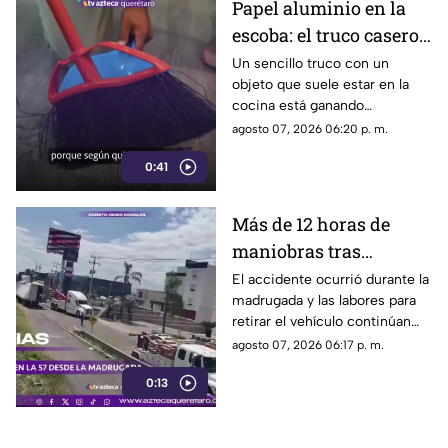
Papel aluminio en la
escoba: el truco casero
que se volvió viral
Un sencillo truco con un
objeto que suele estar en la
cocina está ganando
popularidad entre quienes
agosto 07, 2026 06:20 p. m.
buscan facilitar las labores de
0:41
limpieza en casa.
Más de 12 horas de
maniobras tras
volcadura de unidad
El accidente ocurrió durante la
madrugada y las labores para
pesada en la carretera
retirar el vehículo continúan
57
desde hace más de 12 horas en
agosto 07, 2026 06:17 p. m.
este tramo de la carretera 57.
0:13