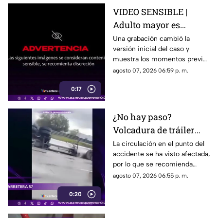
VIDEO SENSIBLE |
Adulto mayor es
atropell4do por tráiler;
Una grabación cambió la
versión inicial del caso y
fue empujado antes de
muestra los momentos previos
m0rir
al atropellamiento ocurrido en
agosto 07, 2026 06:59 p. m.
la colonia Victoria.
0:17
¿No hay paso?
Volcadura de tráiler
colapsa este punto de la
La circulación en el punto del
accidente se ha visto afectada,
carretera 57
por lo que se recomienda
considerar tiempos de
agosto 07, 2026 06:55 p. m.
traslado.
0:20