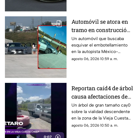
Automóvil se atora en
tramo en construcción
de la México-Querétaro
Un automóvil que buscaba
esquivar el embotellamiento
en la autopista México-
Querétaro ingresó a un sector
agosto 06, 2026 10:59 a. m.
en construcción y terminó
atascado
Reportan caíd4 de árbol
causa afectaciones de
circulación en la Vieja
Un árbol de gran tamaño cay0
sobre la vialidad descendente
Cuesta China
en la zona de la Vieja Cuesta
China
agosto 06, 2026 10:50 a. m.
0:07