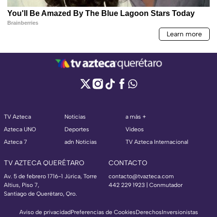
TV Azteca
Noticias
a más +
Azteca UNO
Deportes
Videos
Azteca 7
adn Noticias
TV Azteca Internacional
TV AZTECA QUERÉTARO
CONTACTO
Av. 5 de febrero 1716-1 Júrica, Torre
contacto@tvazteca.com
Altius, Piso 7,
442 229 1923 | Conmutador
Santiago de Querétaro, Qro.
Aviso de privacidad
Preferencias de Cookies
Derechos
Inversionistas