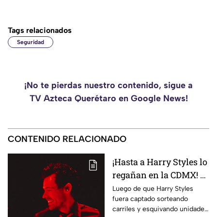
Tags relacionados
Seguridad
¡No te pierdas nuestro contenido, sigue a
TV Azteca Querétaro en Google News!
CONTENIDO RELACIONADO
¡Hasta a Harry Styles lo
regañan en la CDMX! El
Metrobús aprovechó
Luego de que Harry Styles
fuera captado sorteando
que el cantante salió a
carriles y esquivando unidades
correr por Reforma