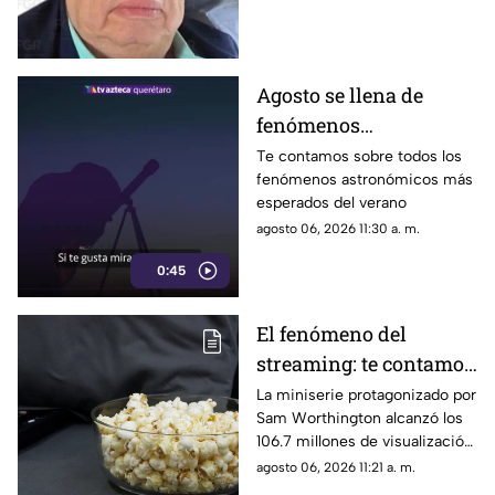
su presunta participación en el
caso de Ayotzinapa
Agosto se llena de
fenómenos
astronómicos: las
Te contamos sobre todos los
fenómenos astronómicos más
fechas para verlos
esperados del verano
gratis desde Querétaro
agosto 06, 2026 11:30 a. m.
0:45
El fenómeno del
streaming: te contamos
de qué miniserie se
La miniserie protagonizado por
Sam Worthington alcanzó los
trata y por qué está
106.7 millones de visualización
atrapando a millones
en solo 46 días
agosto 06, 2026 11:21 a. m.