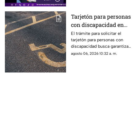
Tarjetón para personas
con discapacidad en
Querétaro: la guía
El trámite para solicitar el
tarjetón para personas con
completa para
discapacidad busca garantizar
solicitarlo este año
el derecho a una movilidad
agosto 06, 2026 10:32 a. m.
incluyente y segura