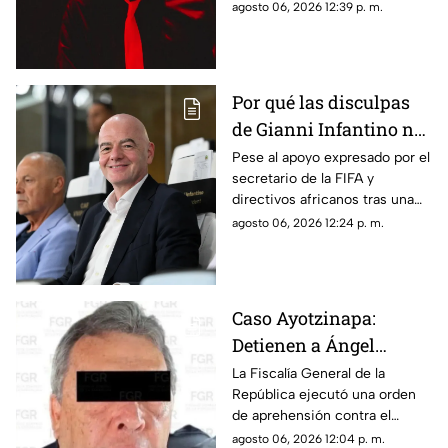
de transporte durante sus
agosto 06, 2026 12:39 p. m.
para darle un consejo
rutinas de ejercicio por Paseo
vial
de la Reforma, el organismo
pidió respetar las reglas viales
Por qué las disculpas
de Gianni Infantino no
lograron frenar el
Pese al apoyo expresado por el
secretario de la FIFA y
posicionamiento de la
directivos africanos tras una
UEFA
reunión de emergencia, la
agosto 06, 2026 12:24 p. m.
UEFA y diversas figuras
ratificaron su rechazo a la
gestión de Gianni Infantino
Caso Ayotzinapa:
Detienen a Ángel
Aguirre, exgobernador
La Fiscalía General de la
República ejecutó una orden
de Guerrero
de aprehensión contra el
exmandatario de Guerrero por
agosto 06, 2026 12:04 p. m.