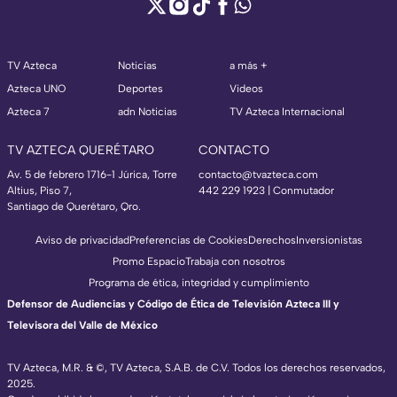
TV Azteca
Noticias
a más +
Azteca UNO
Deportes
Videos
Azteca 7
adn Noticias
TV Azteca Internacional
TV AZTECA QUERÉTARO
CONTACTO
Av. 5 de febrero 1716-1 Júrica, Torre
contacto@tvazteca.com
Altius, Piso 7,
442 229 1923 | Conmutador
Santiago de Querétaro, Qro.
Aviso de privacidad
Preferencias de Cookies
Derechos
Inversionistas
Promo Espacio
Trabaja con nosotros
Programa de ética, integridad y cumplimiento
Defensor de Audiencias y Código de Ética de Televisión Azteca III y
Televisora del Valle de México
TV Azteca, M.R. & ©, TV Azteca, S.A.B. de C.V. Todos los derechos reservados,
2025.