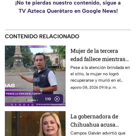
¡No te pierdas nuestro contenido, sigue a
TV Azteca Querétaro en Google News!
CONTENIDO RELACIONADO
Mujer de la tercera
edad fallece mientras
caminaba por el Centro
Pese a la atención brindada en
el sitio, la mujer no logró
de Querétaro
recuperarse y murió en el
lugar.
agosto 08, 2026 09:16 p. m.
1:10
La gobernadora de
Chihuahua acusa
posible censura
Campos Galván advirtió que