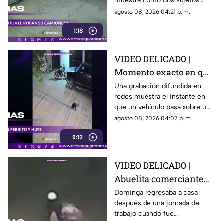
muestra cómo dos sujetos
su camioneta
obligaron a un conductor y a
agosto 08, 2026 04:21 p. m.
su acompañante a bajar del
1:18
vehículo.
VIDEO DELICADO |
Momento exacto en que
camioneta atropella a
Una grabación difundida en
redes muestra el instante en
un perro y conductor
que un vehículo pasa sobre un
escapa
perro y continúa su camino sin
agosto 08, 2026 04:07 p. m.
detenerse.
0:12
VIDEO DELICADO |
Abuelita comerciante
es as3sin4da en Puebla
Dominga regresaba a casa
después de una jornada de
por 90 pesos
trabajo cuando fue