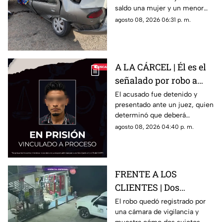
niño mu3rtos en San
saldo una mujer y un menor
Juan del Río
sin vida, además de una
agosto 08, 2026 06:31 p. m.
persona lesionada.
A LA CÁRCEL | Él es el
señalado por robo a
una casa en Santa Rosa
El acusado fue detenido y
presentado ante un juez, quien
Jáuregui
determinó que deberá
permanecer en prisión
agosto 08, 2026 04:40 p. m.
preventiva mientras avanza la
investigación.
FRENTE A LOS
CLIENTES | Dos
hombres enc4ñonan a
El robo quedó registrado por
una cámara de vigilancia y
conductor y se llevan