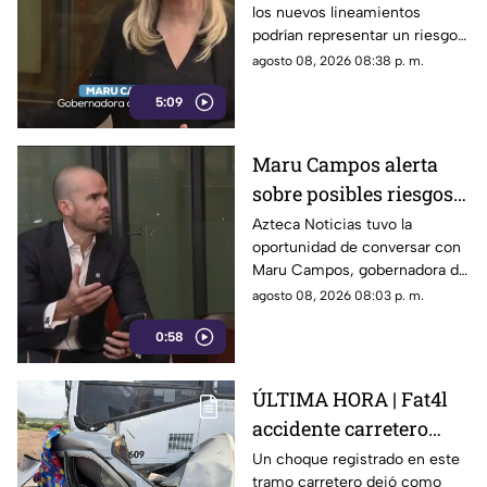
los nuevos lineamientos
impulsada desde el
podrían representar un riesgo
Gobierno Federal
para la libertad de expresión
agosto 08, 2026 08:38 p. m.
5:09
Maru Campos alerta
sobre posibles riesgos
para la libertad de
Azteca Noticias tuvo la
oportunidad de conversar con
expresión
Maru Campos, gobernadora de
Chihuahua, quien habló sobre
agosto 08, 2026 08:03 p. m.
los nuevos lineamientos que,
0:58
de acuerdo con su postura,
podrían representar un riesgo
para la libertad de expresión
ÚLTIMA HORA | Fat4l
accidente carretero
deja una mujer y un
Un choque registrado en este
tramo carretero dejó como