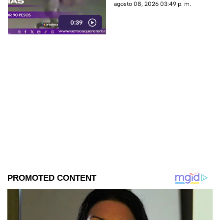
interceptada por un hombre
agosto 08, 2026 03:49 p. m.
que presuntamente le quitó el
0:39
dinero que llevaba.