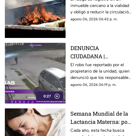
inmueble cercano a la vialidad
afectaciones sobre la
y obligó a reducir la circulación
carretera 57
mientras continúan las
agosto 06, 2026 06:42 p. m.
maniobras para sofocar las
llamas.
DENUNCIA
CIUDADANA |
Presuntos delincuentes
El robo fue reportado por el
propietario de la unidad, quien
rompen cristal de un
denunció que los responsables
automóvil y roban
escaparon tras apoderarse de
agosto 06, 2026 06:19 p. m.
herramientas en
diversas pertenencias.
Querétaro
0:27
Semana Mundial de la
Lactancia Materna: por
qué se conmemora y
Cada año, esta fecha busca