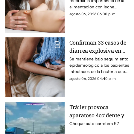
recordar la importancia de la
cuáles son sus
alimentación con leche
beneficios
materna durante los primeros
agosto 06, 2026 06:00 p. m.
meses de vida y sus
beneficios para la salud.
Confirman 33 casos de
diarrea explosiva en
México: autoridades de
Se mantiene bajo seguimiento
epidemiológico a los pacientes
salud emiten
infectados de la bacteria que
recomendaciones
provoca diarrea explosiva en
agosto 06, 2026 04:40 p. m.
distintas entidades
Tráiler provoca
aparatoso 4ccidente y
desaparece en la
Choque auto carretera 57
carretera 57