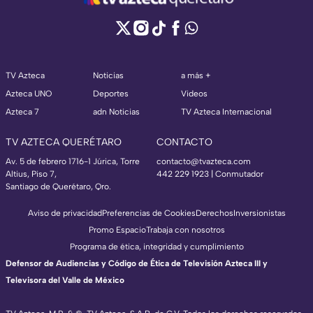
TV Azteca
Noticias
a más +
Azteca UNO
Deportes
Videos
Azteca 7
adn Noticias
TV Azteca Internacional
TV AZTECA QUERÉTARO
CONTACTO
Av. 5 de febrero 1716-1 Júrica, Torre
contacto@tvazteca.com
Altius, Piso 7,
442 229 1923 | Conmutador
Santiago de Querétaro, Qro.
Aviso de privacidad
Preferencias de Cookies
Derechos
Inversionistas
Promo Espacio
Trabaja con nosotros
Programa de ética, integridad y cumplimiento
Defensor de Audiencias y Código de Ética de Televisión Azteca III y
Televisora del Valle de México