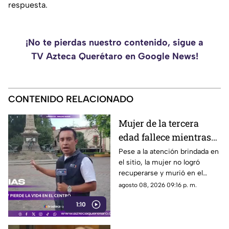
respuesta.
¡No te pierdas nuestro contenido, sigue a
TV Azteca Querétaro en Google News!
CONTENIDO RELACIONADO
Mujer de la tercera
edad fallece mientras
caminaba por el Centro
Pese a la atención brindada en
el sitio, la mujer no logró
de Querétaro
recuperarse y murió en el
lugar.
agosto 08, 2026 09:16 p. m.
1:10