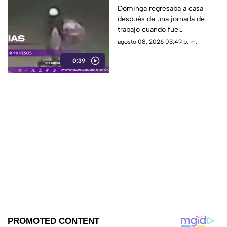
es as3sin4da en Puebla
Dominga regresaba a casa
después de una jornada de
por 90 pesos
trabajo cuando fue
interceptada por un hombre
agosto 08, 2026 03:49 p. m.
que presuntamente le quitó el
0:39
dinero que llevaba.