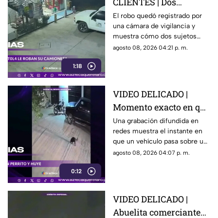
CLIENTES | Dos
hombres enc4ñonan a
El robo quedó registrado por
una cámara de vigilancia y
conductor y se llevan
muestra cómo dos sujetos
su camioneta
obligaron a un conductor y a
agosto 08, 2026 04:21 p. m.
su acompañante a bajar del
1:18
vehículo.
VIDEO DELICADO |
Momento exacto en que
camioneta atropella a
Una grabación difundida en
redes muestra el instante en
un perro y conductor
que un vehículo pasa sobre un
escapa
perro y continúa su camino sin
agosto 08, 2026 04:07 p. m.
detenerse.
0:12
VIDEO DELICADO |
Abuelita comerciante