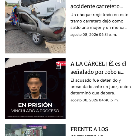
accidente carretero
deja una mujer y un
Un choque registrado en este
tramo carretero dejó como
niño mu3rtos en San
saldo una mujer y un menor
Juan del Río
sin vida, además de una
agosto 08, 2026 06:31 p. m.
persona lesionada.
A LA CÁRCEL | Él es el
señalado por robo a
una casa en Santa Rosa
El acusado fue detenido y
presentado ante un juez, quien
Jáuregui
determinó que deberá
permanecer en prisión
agosto 08, 2026 04:40 p. m.
preventiva mientras avanza la
investigación.
FRENTE A LOS