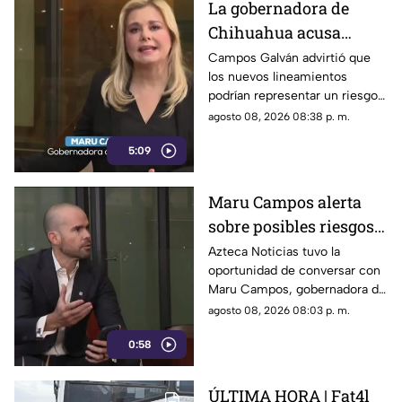
La gobernadora de
Chihuahua acusa
posible censura
Campos Galván advirtió que
los nuevos lineamientos
impulsada desde el
podrían representar un riesgo
Gobierno Federal
para la libertad de expresión
agosto 08, 2026 08:38 p. m.
5:09
Maru Campos alerta
sobre posibles riesgos
para la libertad de
Azteca Noticias tuvo la
oportunidad de conversar con
expresión
Maru Campos, gobernadora de
Chihuahua, quien habló sobre
agosto 08, 2026 08:03 p. m.
los nuevos lineamientos que,
0:58
de acuerdo con su postura,
podrían representar un riesgo
para la libertad de expresión
ÚLTIMA HORA | Fat4l