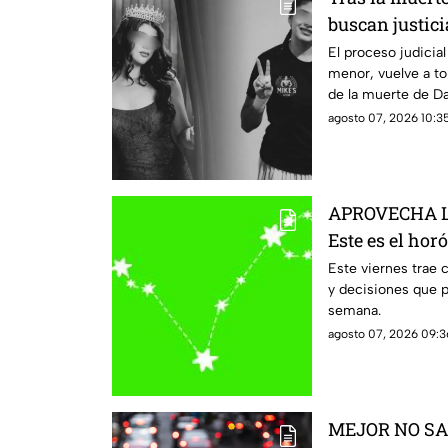
buscan justici
integridad ín
El proceso judicial
menor, vuelve a t
de la muerte de Da
militarizada.
agosto 07, 2026 10:35
APROVECHA L
Este es el hor
agosto
Este viernes trae
y decisiones que p
semana.
agosto 07, 2026 09:36
MEJOR NO SALG