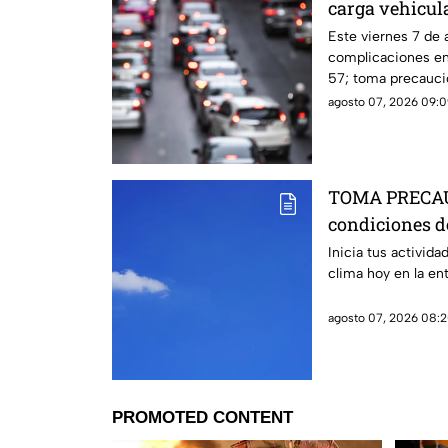
carga vehicul
México Queré
Este viernes 7 de 
complicaciones en 
57; toma precaucio
agosto 07, 2026 09:0
TOMA PRECAUC
condiciones d
Querétaro
Inicia tus activid
clima hoy en la en
agosto 07, 2026 08:2