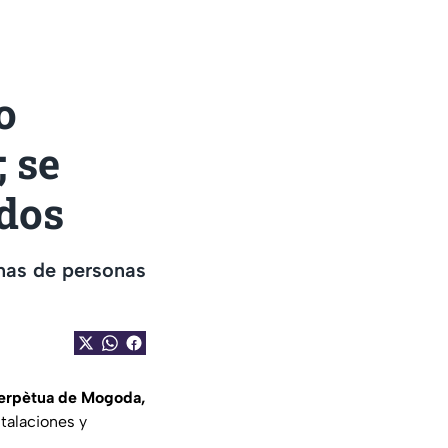
o
 se
ados
nas de personas
Perpètua de Mogoda,
talaciones y