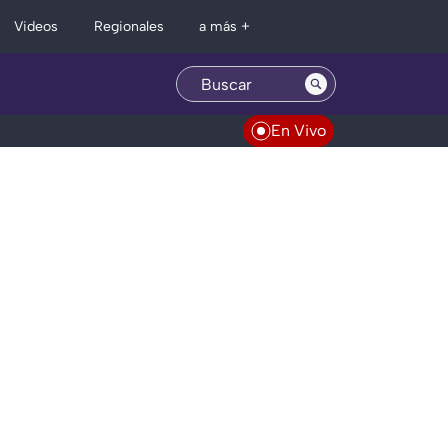
Regionales
Videos
a más +
En Vivo