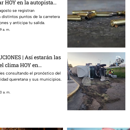
ar HOY en la autopista
taro
agosto se registran
distintos puntos de la carretera
nes y anticipa tu salida.
9 a. m.
IONES | Así estarán las
el clima HOY en
ades consultando el pronóstico del
tidad queretana y sus municipios.
0 a. m.