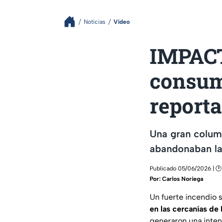
Noticias
Video
IMPACT
consum
report
Una gran colum
abandonaban las
Publicado 05/06/2026 | 🕑 
Por:
Carlos Noriega
Un fuerte incendio 
en las cercanías de
generaron una inten