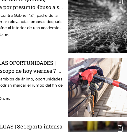
a por presunto 4buso a su
tima
 contra Gabriel “Z”, padre de la
omar relevancia semanas después
fne al interior de una academia
 a. m.
AS OPORTUNIDADES |
óscopo de hoy viernes 7 de
 cambios de ánimo, oportunidades
odrían marcar el rumbo del fin de
 a. m.
AS | Se reporta intensa