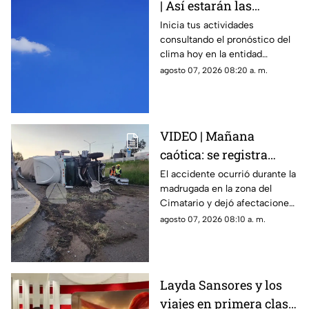
| Así estarán las
condiciones del clima
Inicia tus actividades
consultando el pronóstico del
HOY en Querétaro
clima hoy en la entidad
queretana y sus municipios.
agosto 07, 2026 08:20 a. m.
VIDEO | Mañana
caótica: se registra
volcadura de tráiler en
El accidente ocurrió durante la
madrugada en la zona del
la carretera 57 rumbo a
Cimatario y dejó afectaciones
Celaya
en el sitio, aunque no se
agosto 07, 2026 08:10 a. m.
reportaron personas
lesionadas.
Layda Sansores y los
viajes en primera clase