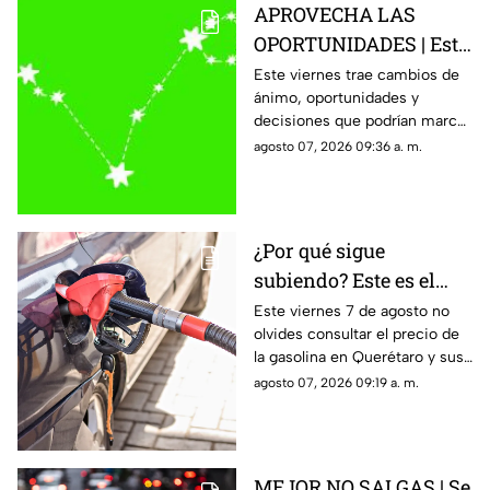
APROVECHA LAS
OPORTUNIDADES | Este
es el horóscopo de hoy
Este viernes trae cambios de
ánimo, oportunidades y
viernes 7 de agosto
decisiones que podrían marcar
el rumbo del fin de semana.
agosto 07, 2026 09:36 a. m.
¿Por qué sigue
subiendo? Este es el
precio de la gasolina
Este viernes 7 de agosto no
olvides consultar el precio de
HOY en Querétaro
la gasolina en Querétaro y sus
municipios.
agosto 07, 2026 09:19 a. m.
MEJOR NO SALGAS | Se