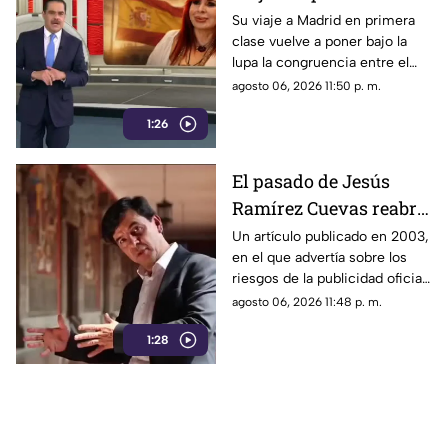
que reavivan el debate
Su viaje a Madrid en primera
clase vuelve a poner bajo la
sobre la austeridad
lupa la congruencia entre el
discurso de austeridad
agosto 06, 2026 11:50 p. m.
promovido por Morena y las
1:26
acciones de algunos de sus
representantes
El pasado de Jesús
Ramírez Cuevas reabre
el debate sobre la
Un artículo publicado en 2003,
en el que advertía sobre los
censura
riesgos de la publicidad oficial
y la censura a los medios
agosto 06, 2026 11:48 p. m.
1:28