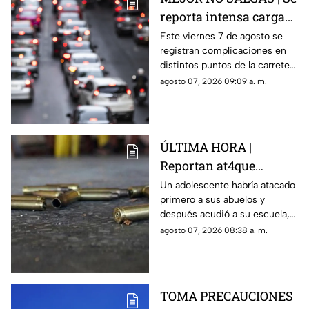
reporta intensa carga
vehicular HOY en la
Este viernes 7 de agosto se
registran complicaciones en
autopista México
distintos puntos de la carretera
Querétaro
57; toma precauciones y
agosto 07, 2026 09:09 a. m.
anticipa tu salida.
ÚLTIMA HORA |
Reportan at4que
arm4do en secundaria;
Un adolescente habría atacado
primero a sus abuelos y
reportan mu3rtos y
después acudió a su escuela,
decenas de heridos
donde abrió fuego contra
agosto 07, 2026 08:38 a. m.
(+VIDEO DELICADO)
profesores y trabajadores.
TOMA PRECAUCIONES