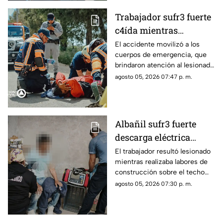
Trabajador sufr3 fuerte
c4ída mientras
trabajaba en Guadalupe
El accidente movilizó a los
cuerpos de emergencia, que
La Venta
brindaron atención al lesionado
antes de trasladarlo a un
agosto 05, 2026 07:47 p. m.
hospital para su valoración.
Albañil sufr3 fuerte
descarga eléctrica
mientras trabajaba en
El trabajador resultó lesionado
mientras realizaba labores de
una azotea de San José
construcción sobre el techo
Buenavista
de una vivienda y tuvo que
agosto 05, 2026 07:30 p. m.
recibir atención médica.