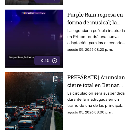
Purple Rain regresa en
forma de musical; la
historia de Prince
La legendaria película inspirada
en Prince tendrá una nueva
llegará renovada
adaptación para los escenarios
con un enfoque distinto al de
agosto 05, 2026 08:20 p. m.
la cinta original.
0:43
PREPÁRATE | Anuncian
cierre total en Bernardo
Quintana; este será el
La circulación será suspendida
durante la madrugada en un
horario
tramo de una de las principales
vialidades de Querétaro.
agosto 05, 2026 08:00 p. m.