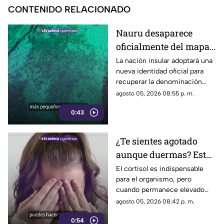
CONTENIDO RELACIONADO
Nauru desaparece
oficialmente del mapa:
el pequeño país cambia
La nación insular adoptará una
nueva identidad oficial para
de nombre
recuperar la denominación
utilizada por sus propios
agosto 05, 2026 08:55 p. m.
habitantes desde hace
0:43
generaciones.
¿Te sientes agotado
aunque duermas? Estos
hábitos pueden ayudar
El cortisol es indispensable
para el organismo, pero
a regular el cortisol
cuando permanece elevado
por largos periodos puede
agosto 05, 2026 08:42 p. m.
influir en el sueño, el estrés y
0:54
la energía diaria.