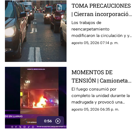
TOMA PRECAUCIONES
| Cierran incorporación
hacia la carretera 57;
Los trabajos de
reencarpetamiento
esta es la zona afectada
modificaron la circulación y ya
generan carga vehicular en el
agosto 05, 2026 07:14 p. m.
acceso con dirección a la
capital queretana.
MOMENTOS DE
TENSIÓN | Camioneta
termina calcinada
El fuego consumió por
completo la unidad durante la
sobre avenida
madrugada y provocó una
Constituyentes; así se
intensa movilización en una de
agosto 05, 2026 06:35 p. m.
vivió el momento
las vialidades más transitadas
0:56
de Querétaro.