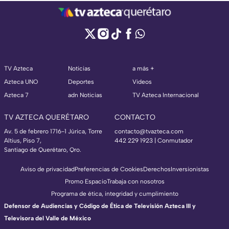
TV Azteca
Noticias
a más +
Azteca UNO
Deportes
Videos
Azteca 7
adn Noticias
TV Azteca Internacional
TV AZTECA QUERÉTARO
CONTACTO
Av. 5 de febrero 1716-1 Júrica, Torre
contacto@tvazteca.com
Altius, Piso 7,
442 229 1923 | Conmutador
Santiago de Querétaro, Qro.
Aviso de privacidad
Preferencias de Cookies
Derechos
Inversionistas
Promo Espacio
Trabaja con nosotros
Programa de ética, integridad y cumplimiento
Defensor de Audiencias y Código de Ética de Televisión Azteca III y
Televisora del Valle de México