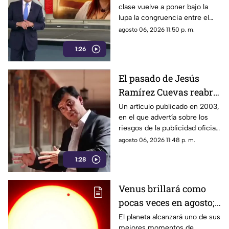
clase vuelve a poner bajo la
sobre la austeridad
lupa la congruencia entre el
discurso de austeridad
agosto 06, 2026 11:50 p. m.
promovido por Morena y las
1:26
acciones de algunos de sus
representantes
El pasado de Jesús
Ramírez Cuevas reabre
el debate sobre la
Un artículo publicado en 2003,
en el que advertía sobre los
censura
riesgos de la publicidad oficial
y la censura a los medios
agosto 06, 2026 11:48 p. m.
1:28
Venus brillará como
pocas veces en agosto;
a esta hora podrás
El planeta alcanzará uno de sus
mejores momentos de