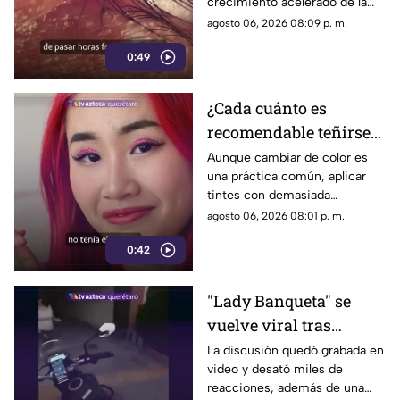
crecimiento acelerado de la
las causas
miopía y señalan que pasar
agosto 06, 2026 08:09 p. m.
menos tiempo al aire libre
0:49
también influye en su
desarrollo.
¿Cada cuánto es
recomendable teñirse
el cabello?
Aunque cambiar de color es
una práctica común, aplicar
Especialistas explican
tintes con demasiada
por qué hacerlo
frecuencia puede afectar la
agosto 06, 2026 08:01 p. m.
seguido puede dañarlo
salud del cabello y del cuero
0:42
cabelludo.
"Lady Banqueta" se
vuelve viral tras
confrontar a un
La discusión quedó grabada en
video y desató miles de
repartidor; así fue el
reacciones, además de una
momento