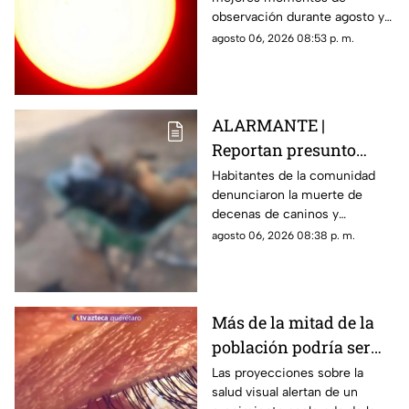
verlo durante este mes
observación durante agosto y
podrá distinguirse sin
agosto 06, 2026 08:53 p. m.
necesidad de telescopio.
ALARMANTE |
Reportan presunto
env3nen4miento de al
Habitantes de la comunidad
denunciaron la muerte de
menos 23 perros en
decenas de caninos y
esta zona de Querétaro:
solicitaron que se esclarezcan
agosto 06, 2026 08:38 p. m.
IMAGENES SENSIBLES
los hechos para identificar a
los posibles responsables.
Más de la mitad de la
población podría ser
miope en 2050;
Las proyecciones sobre la
salud visual alertan de un
especialistas advierten