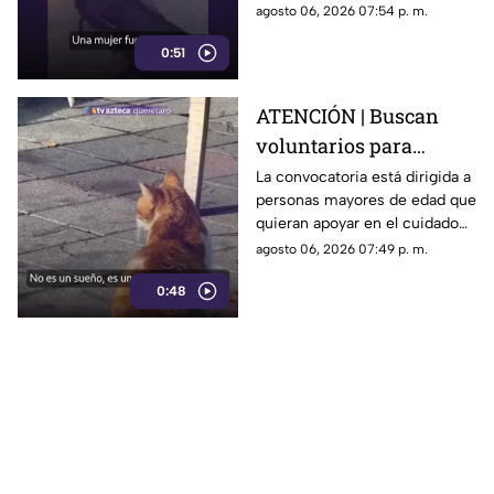
muestra de apoyo de
agosto 06, 2026 07:54 p. m.
repartidores hacia el
0:51
trabajador.
ATENCIÓN | Buscan
voluntarios para
cuidar gatos en una
La convocatoria está dirigida a
personas mayores de edad que
isla de Grecia
quieran apoyar en el cuidado
de gatos rescatados mientras
agosto 06, 2026 07:49 p. m.
viven temporalmente en una
0:48
isla griega.