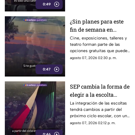
0:49
emociones y la manera de
tomar decisiones.
¿Sin planes para este
fin de semana en
Querétaro? No te
Cine, exposiciones, talleres y
teatro forman parte de las
puedes perder estas
opciones gratuitas que puedes
actividades
encontrar este fin de semana
agosto 07, 2026 02:30 p. m.
GRATUITAS
en distintos puntos de
0:47
Querétaro.
SEP cambia la forma de
elegir a la escolta
escolar para el ciclo
La integración de las escoltas
tendrá cambios a partir del
2026-2027
próximo ciclo escolar, con un
modelo que busca ampliar la
agosto 07, 2026 02:12 p. m.
participación de estudiantes.
0:46