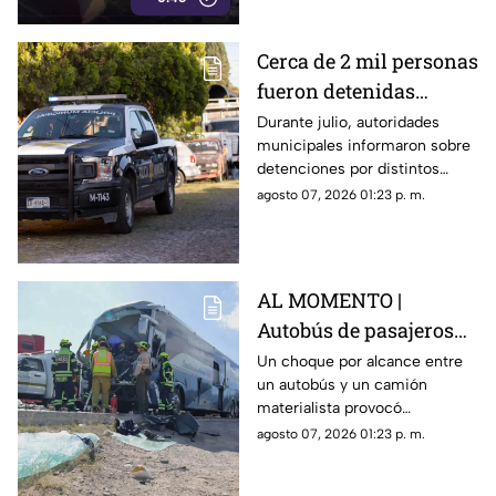
Cerca de 2 mil personas
fueron detenidas
durante Julio en
Durante julio, autoridades
municipales informaron sobre
Querétaro; estos fueron
detenciones por distintos
los principales motivos
delitos y faltas administrativas.
agosto 07, 2026 01:23 p. m.
AL MOMENTO |
Autobús de pasajeros
sufr3 aparatoso choque
Un choque por alcance entre
un autobús y un camión
en la carretera 57
materialista provocó
afectaciones en la carretera
agosto 07, 2026 01:23 p. m.
57; el conductor de una de las
unidades quedó prensado.