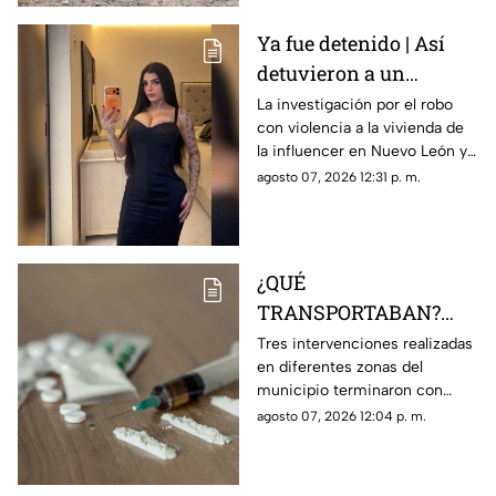
Ya fue detenido | Así
detuvieron a un
presunto responsable
La investigación por el robo
con violencia a la vivienda de
del robo a la casa de
la influencer en Nuevo León ya
Karely Ruiz
tiene a un primer detenido.
agosto 07, 2026 12:31 p. m.
¿QUÉ
TRANSPORTABAN?
Tres personas son
Tres intervenciones realizadas
en diferentes zonas del
detenidas en posesión
municipio terminaron con
de estas sustancia en El
personas aseguradas y
agosto 07, 2026 12:04 p. m.
Marqués
sustancias que serán
analizadas por las autoridades.