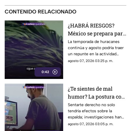
CONTENIDO RELACIONADO
¿HABRÁ RIESGOS?
México se prepara para
otro posible ciclón
La temporada de huracanes
continúa y agosto podría traer
tropical; esta sería la
un repunte en la actividad
fecha
tropical; estos son los
agosto 07, 2026 03:25 p. m.
nombres que siguen en las
0:42
listas oficiales.
¿Te sientes de mal
humor? La postura con
la que pasas el día
Sentarte derecho no solo
tendría efectos sobre la
podría influir
espalda; investigaciones han
encontrado una posible
agosto 07, 2026 03:05 p. m.
relación entre la postura, las